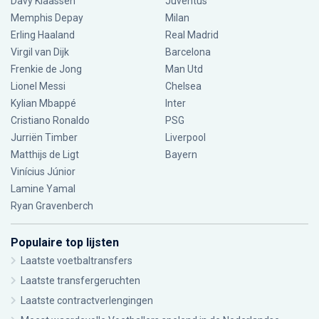
Davy Klaassen
Juventus
Memphis Depay
Milan
Erling Haaland
Real Madrid
Virgil van Dijk
Barcelona
Frenkie de Jong
Man Utd
Lionel Messi
Chelsea
Kylian Mbappé
Inter
Cristiano Ronaldo
PSG
Jurriën Timber
Liverpool
Matthijs de Ligt
Bayern
Vinícius Júnior
Lamine Yamal
Ryan Gravenberch
Populaire top lijsten
Laatste voetbaltransfers
Laatste transfergeruchten
Laatste contractverlengingen