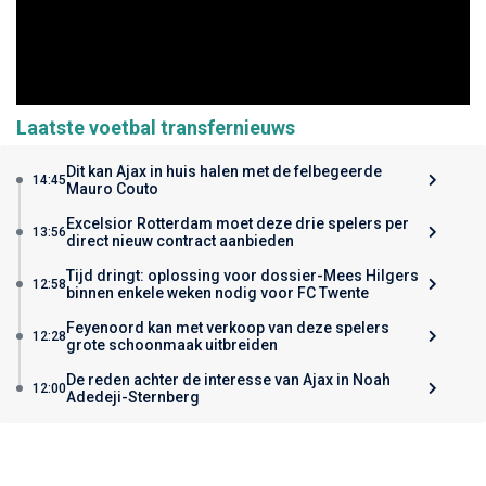
Laatste voetbal transfernieuws
Dit kan Ajax in huis halen met de felbegeerde
14:45
Mauro Couto
Excelsior Rotterdam moet deze drie spelers per
13:56
direct nieuw contract aanbieden
Tijd dringt: oplossing voor dossier-Mees Hilgers
12:58
binnen enkele weken nodig voor FC Twente
Feyenoord kan met verkoop van deze spelers
12:28
grote schoonmaak uitbreiden
De reden achter de interesse van Ajax in Noah
12:00
Adedeji-Sternberg