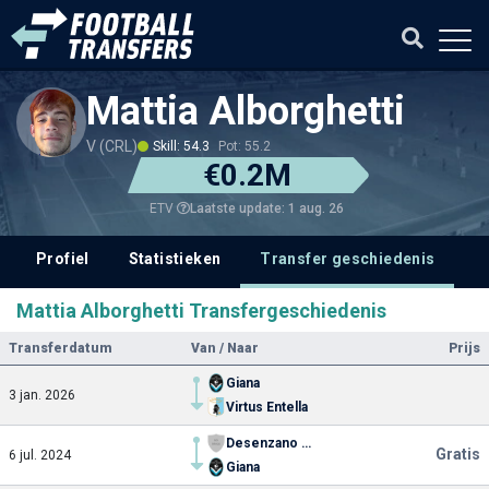
Mattia Alborghetti
V (CRL)
Skill: 54.3
Pot: 55.2
€0.2M
Laatste update: 1 aug. 26
ETV
Profiel
Statistieken
Transfer geschiedenis
V
Mattia Alborghetti Transfergeschiedenis
Transferdatum
Van / Naar
Prijs
Giana
3 jan. 2026
Virtus Entella
Desenzano Calvina
Gratis
6 jul. 2024
Giana