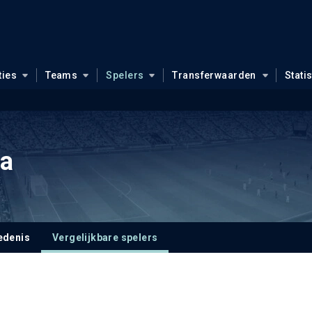
ties
Teams
Spelers
Transferwaarden
Stati
va
edenis
Vergelijkbare spelers