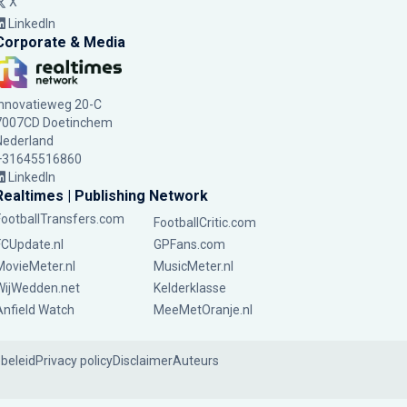
X
LinkedIn
Corporate & Media
Innovatieweg 20-C
7007CD Doetinchem
Nederland
+31645516860
LinkedIn
Realtimes | Publishing Network
FootballTransfers.com
FootballCritic.com
FCUpdate.nl
GPFans.com
MovieMeter.nl
MusicMeter.nl
WijWedden.net
Kelderklasse
Anfield Watch
MeeMetOranje.nl
ebeleid
Privacy policy
Disclaimer
Auteurs