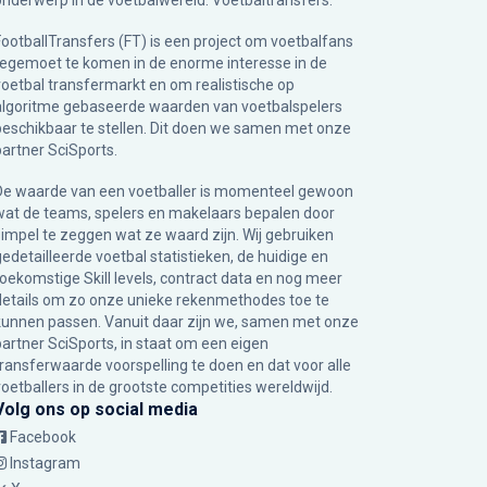
onderwerp in de voetbalwereld: Voetbaltransfers.
FootballTransfers (FT) is een project om voetbalfans
tegemoet te komen in de enorme interesse in de
voetbal transfermarkt en om realistische op
algoritme gebaseerde waarden van voetbalspelers
beschikbaar te stellen. Dit doen we samen met onze
partner
SciSports
.
De waarde van een voetballer is momenteel gewoon
wat de teams, spelers en makelaars bepalen door
simpel te zeggen wat ze waard zijn. Wij gebruiken
gedetailleerde voetbal statistieken, de huidige en
toekomstige Skill levels, contract data en nog meer
details om zo onze unieke rekenmethodes toe te
kunnen passen. Vanuit daar zijn we, samen met onze
partner SciSports, in staat om een eigen
transferwaarde voorspelling te doen en dat voor alle
voetballers in de grootste competities wereldwijd.
Volg ons op social media
Facebook
Instagram