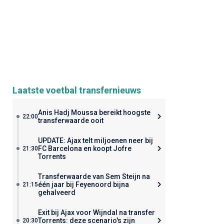
Laatste voetbal transfernieuws
Anis Hadj Moussa bereikt hoogste
22:00
transferwaarde ooit
UPDATE: Ajax telt miljoenen neer bij
FC Barcelona en koopt Jofre
21:30
Torrents
Transferwaarde van Sem Steijn na
één jaar bij Feyenoord bijna
21:15
gehalveerd
Exit bij Ajax voor Wijndal na transfer
Torrents: deze scenario's zijn
20:30