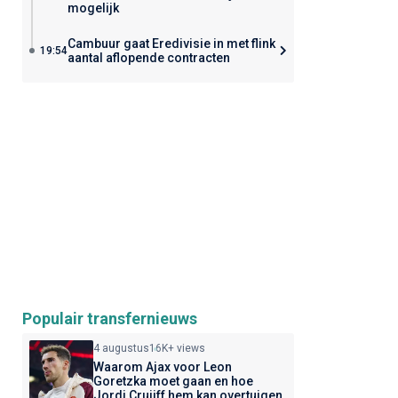
mogelijk
Cambuur gaat Eredivisie in met flink
19:54
aantal aflopende contracten
Populair transfernieuws
4 augustus
16K+ views
Waarom Ajax voor Leon
Goretzka moet gaan en hoe
Jordi Cruijff hem kan overtuigen