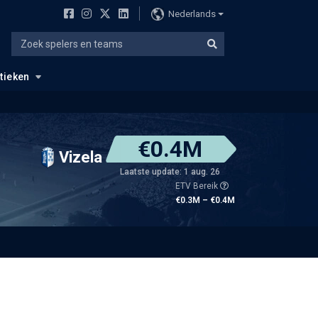
Nederlands
stieken
€0.4M
Vizela
Laatste update: 1 aug. 26
ETV Bereik
€0.3M – €0.4M