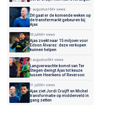
1 augustus
15K+ views
Dit gaat er de komende weken op
de transfermarkt gebeuren bij
Ajax
30 juli
6K+ views
Ajax zoekt naar 15 miljoen voor
Edson Álvarez: deze verkopen
kunnen helpen
2 augustus
5K+ views
Langverwachte komst van Ter
Stegen dwingt Ajax tot keuze
tussen Heerkens of Reverson
31 juli
5K+ views
Ajax ziet Jordi Cruijff en Michel
transformatie op middenveld in
gang zetten