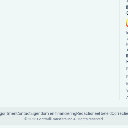
lgoritmen
Contact
Eigendom en financiering
Redactioneel beleid
Correcti
© 2026 FootballTransfers Inc.
All rights reserved.