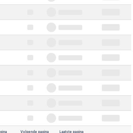
gina
Volgende pagina
Laatste pagina