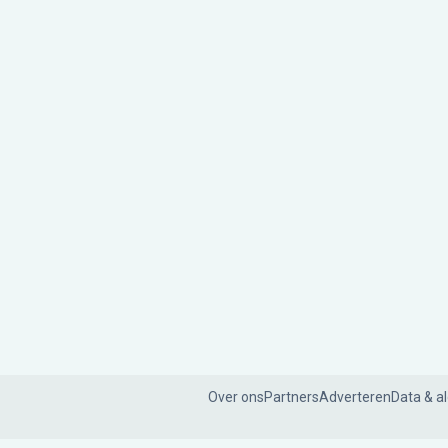
Over ons
Partners
Adverteren
Data & a