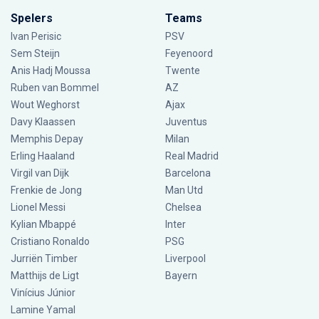
Spelers
Teams
Ivan Perisic
PSV
Sem Steijn
Feyenoord
Anis Hadj Moussa
Twente
Ruben van Bommel
AZ
Wout Weghorst
Ajax
Davy Klaassen
Juventus
Memphis Depay
Milan
Erling Haaland
Real Madrid
Virgil van Dijk
Barcelona
Frenkie de Jong
Man Utd
Lionel Messi
Chelsea
Kylian Mbappé
Inter
Cristiano Ronaldo
PSG
Jurriën Timber
Liverpool
Matthijs de Ligt
Bayern
Vinícius Júnior
Lamine Yamal