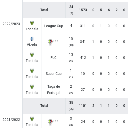
24
Total
1573
0
5
6
2
0
(3)
2022/2023
4
League Cup
311
0
1
0
0
0
Tondela
15
PPL
341
1
0
0
0
0
Vizela
(13)
13
PLC
412
1
0
1
0
0
Tondela
(9)
1
Super Cup
10
0
0
0
0
0
Tondela
(1)
Taça de
2
27
0
0
0
0
0
Tondela
Portugal
(2)
35
Total
1101
2
1
1
0
0
(25)
3
2021/2022
PPL
24
0
0
1
0
0
Tondela
(3)