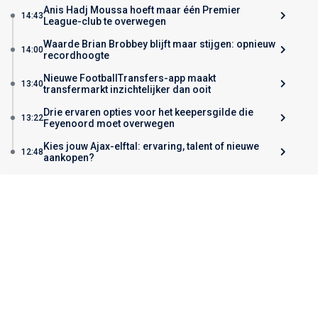
Anis Hadj Moussa hoeft maar één Premier
14:43
League-club te overwegen
Waarde Brian Brobbey blijft maar stijgen: opnieuw
14:00
recordhoogte
Nieuwe FootballTransfers-app maakt
13:40
transfermarkt inzichtelijker dan ooit
Drie ervaren opties voor het keepersgilde die
13:22
Feyenoord moet overwegen
Kies jouw Ajax-elftal: ervaring, talent of nieuwe
12:48
aankopen?