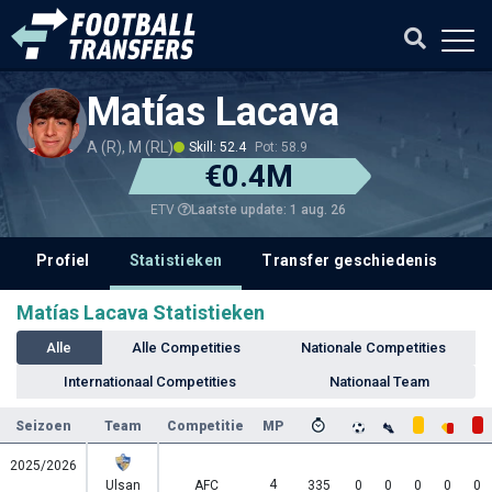
Matías Lacava
A (R), M (RL)
Skill: 52.4
Pot: 58.9
€0.4M
Laatste update: 1 aug. 26
ETV
Profiel
Statistieken
Transfer geschiedenis
V
Matías Lacava Statistieken
Alle
Alle Competities
Nationale Competities
Internationaal Competities
Nationaal Team
Seizoen
Team
Competitie
MP
2025/2026
4
Ulsan
AFC
335
0
0
0
0
0