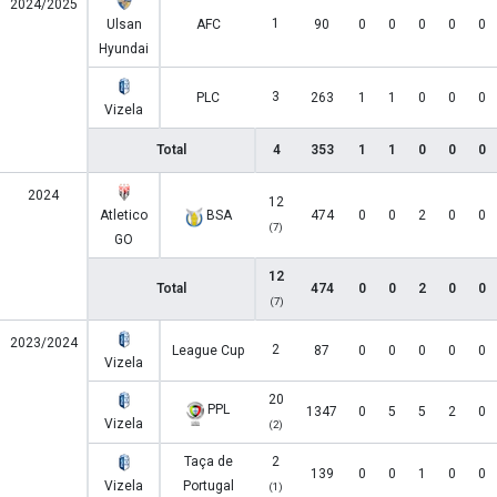
2024/2025
1
Ulsan
AFC
90
0
0
0
0
0
Hyundai
3
PLC
263
1
1
0
0
0
Vizela
Total
4
353
1
1
0
0
0
2024
12
Atletico
BSA
474
0
0
2
0
0
(7)
GO
12
Total
474
0
0
2
0
0
(7)
2023/2024
2
League Cup
87
0
0
0
0
0
Vizela
20
PPL
1347
0
5
5
2
0
Vizela
(2)
Taça de
2
139
0
0
1
0
0
Vizela
Portugal
(1)