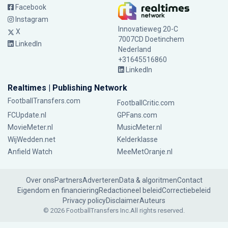
Facebook
Instagram
Innovatieweg 20-C
X
7007CD Doetinchem
LinkedIn
Nederland
+31645516860
LinkedIn
Realtimes | Publishing Network
FootballTransfers.com
FootballCritic.com
FCUpdate.nl
GPFans.com
MovieMeter.nl
MusicMeter.nl
WijWedden.net
Kelderklasse
Anfield Watch
MeeMetOranje.nl
Over ons
Partners
Adverteren
Data & algoritmen
Contact
Eigendom en financiering
Redactioneel beleid
Correctiebeleid
Privacy policy
Disclaimer
Auteurs
© 2026 FootballTransfers Inc.
All rights reserved.