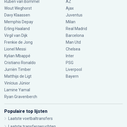
Ruben van Bommel
AZ
Wout Weghorst
Ajax
Davy Klaassen
Juventus
Memphis Depay
Milan
Erling Haaland
Real Madrid
Virgil van Dijk
Barcelona
Frenkie de Jong
Man Utd
Lionel Messi
Chelsea
Kylian Mbappé
Inter
Cristiano Ronaldo
PSG
Jurriën Timber
Liverpool
Matthijs de Ligt
Bayern
Vinícius Júnior
Lamine Yamal
Ryan Gravenberch
Populaire top lijsten
Laatste voetbaltransfers
Laatste transfergeruchten