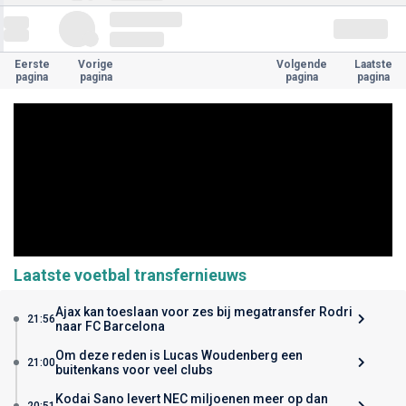
Eerste
Vorige
Volgende
Laatste
pagina
pagina
pagina
pagina
Laatste voetbal transfernieuws
Ajax kan toeslaan voor zes bij megatransfer Rodri
21:56
naar FC Barcelona
Om deze reden is Lucas Woudenberg een
21:00
buitenkans voor veel clubs
Kodai Sano levert NEC miljoenen meer op dan
20:51