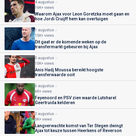
4 augustus
16K+ views
Waarom Ajax voor Leon Goretzka moet gaan en
hoe Jordi Cruijff hem kan overtuigen
1 augustus
15K+ views
Dit gaat er de komende weken op de
transfermarkt gebeuren bij Ajax
5 augustus
10K+ views
Anis Hadj Moussa bereikt hoogste
transferwaarde ooit
6 augustus
6K+ views
Feyenoord en PSV zien waarde Lutsharel
Geertruida kelderen
2 augustus
5K+ views
Langverwachte komst van Ter Stegen dwingt
Ajax tot keuze tussen Heerkens of Reverson