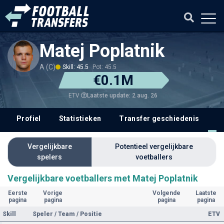
Matej Poplatnik
A (C)
Skill: 45.5
Pot: 45.5
€0.1M
Laatste update: 2 aug. 26
ETV
Profiel
Statistieken
Transfer geschiedenis
V
Vergelijkbare
Potentieel vergelijkbare
spelers
voetballers
Vergelijkbare voetballers met Matej Poplatnik
Eerste
Vorige
Volgende
Laatste
pagina
pagina
pagina
pagina
Skill
Speler / Team / Positie
ETV