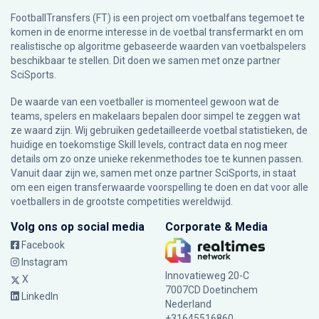
FootballTransfers (FT) is een project om voetbalfans tegemoet te
komen in de enorme interesse in de voetbal transfermarkt en om
realistische op algoritme gebaseerde waarden van voetbalspelers
beschikbaar te stellen. Dit doen we samen met onze partner
SciSports
.
De waarde van een voetballer is momenteel gewoon wat de
teams, spelers en makelaars bepalen door simpel te zeggen wat
ze waard zijn. Wij gebruiken gedetailleerde voetbal statistieken, de
huidige en toekomstige Skill levels, contract data en nog meer
details om zo onze unieke rekenmethodes toe te kunnen passen.
Vanuit daar zijn we, samen met onze partner SciSports, in staat
om een eigen transferwaarde voorspelling te doen en dat voor alle
voetballers in de grootste competities wereldwijd.
Volg ons op social media
Corporate & Media
Facebook
Instagram
Innovatieweg 20-C
X
7007CD Doetinchem
LinkedIn
Nederland
+31645516860