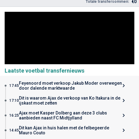
€0
Totale transfersommen:
Laatste voetbal transfernieuws
Feyenoord moet verkoop Jakub Moder overwegen
17:45
door dalende marktwaarde
Dit is waarom Ajax de verkoop van Ko Itakura in de
17:10
ijskast moet zetten
Ajax moet Kasper Dolberg aan deze 3 clubs
16:25
aanbieden naast FC Midtjylland
Dit kan Ajax in huis halen met de felbegeerde
14:45
Mauro Couto