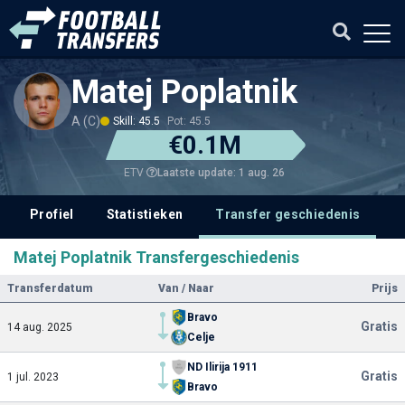
Matej Poplatnik
A (C)
Skill: 45.5
Pot: 45.5
€0.1M
Laatste update: 1 aug. 26
ETV
Profiel
Statistieken
Transfer geschiedenis
V
Matej Poplatnik Transfergeschiedenis
Transferdatum
Van / Naar
Prijs
Bravo
Gratis
14 aug. 2025
Celje
ND Ilirija 1911
Gratis
1 jul. 2023
Bravo