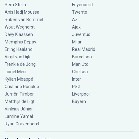
Sem Steijn
Feyenoord
Anis Hadj Moussa
Twente
Ruben van Bommel
AZ
Wout Weghorst
Ajax
Davy Klaassen
Juventus
Memphis Depay
Milan
Erling Haaland
Real Madrid
Virgil van Dijk
Barcelona
Frenkie de Jong
Man Utd
Lionel Messi
Chelsea
Kylian Mbappé
Inter
Cristiano Ronaldo
PSG
Jurriën Timber
Liverpool
Matthijs de Ligt
Bayern
Vinícius Júnior
Lamine Yamal
Ryan Gravenberch