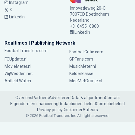
Instagram
Innovatieweg 20-C
X
7007CD Doetinchem
LinkedIn
Nederland
+31645516860
LinkedIn
Realtimes | Publishing Network
FootballTransfers.com
FootballCritic.com
FCUpdate.nl
GPFans.com
MovieMeter.nl
MusicMeter.nl
WijWedden.net
Kelderklasse
Anfield Watch
MeeMetOranje.nl
Over ons
Partners
Adverteren
Data & algoritmen
Contact
Eigendom en financiering
Redactioneel beleid
Correctiebeleid
Privacy policy
Disclaimer
Auteurs
© 2026 FootballTransfers Inc.
All rights reserved.