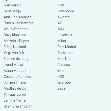
Ivan Perisic
PSV
Sem Steijn
Feyenoord
Anis Hadj Moussa
Twente
Ruben van Bommel
AZ
Wout Weghorst
Ajax
Davy Klaassen
Juventus
Memphis Depay
Milan
Erling Haaland
Real Madrid
Virgil van Dijk
Barcelona
Frenkie de Jong
Man Utd
Lionel Messi
Chelsea
Kylian Mbappé
Inter
Cristiano Ronaldo
PSG
Jurriën Timber
Liverpool
Matthijs de Ligt
Bayern
Vinícius Júnior
Lamine Yamal
Ryan Gravenberch