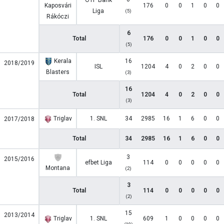
OTP Bank
Kaposvári
176
0
0
1
0
0
Liga
(5)
Rákóczi
6
Total
176
0
0
1
0
0
(5)
Kerala
16
2018/2019
ISL
1204
4
0
2
0
0
Blasters
(3)
16
Total
1204
4
0
2
0
0
(3)
Triglav
1. SNL
34
2985
16
1
6
0
0
2017/2018
Total
34
2985
16
1
6
0
0
3
2015/2016
efbet Liga
114
0
0
0
0
0
Montana
(2)
3
Total
114
0
0
0
0
0
(2)
15
2013/2014
Triglav
1. SNL
609
1
0
0
0
0