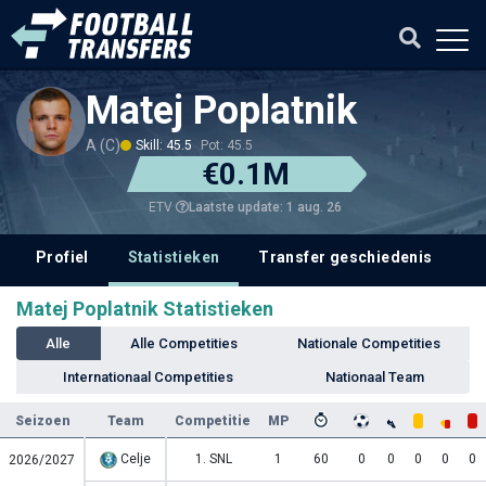
Matej Poplatnik
A (C)
Skill: 45.5
Pot: 45.5
€0.1M
Laatste update: 1 aug. 26
ETV
Profiel
Statistieken
Transfer geschiedenis
V
Matej Poplatnik Statistieken
Alle
Alle Competities
Nationale Competities
Internationaal Competities
Nationaal Team
Seizoen
Team
Competitie
MP
Celje
1. SNL
1
60
0
0
0
0
0
2026/2027