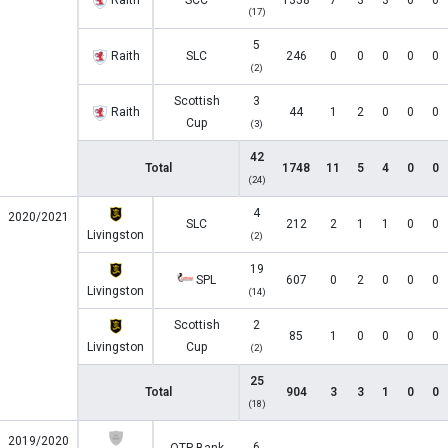
Raith
SCC
1358
7
3
3
0
0
(17)
5
Raith
SLC
246
0
0
0
0
0
(2)
Scottish
3
Raith
44
1
2
0
0
0
Cup
(3)
42
Total
1748
11
5
4
0
0
(24)
4
2020/2021
SLC
212
2
1
1
0
0
Livingston
(2)
19
SPL
607
0
2
0
0
0
Livingston
(14)
Scottish
2
85
1
0
0
0
0
Livingston
Cup
(2)
25
Total
904
3
3
1
0
0
(18)
2019/2020
6