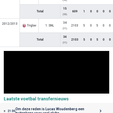
(10)
15
Total
609
1
0
0
0
0
(10)
34
2012/2013
Triglav
1. SNL
2103
5
0
5
0
0
(11)
34
Total
2103
5
0
5
0
0
(11)
Laatste voetbal transfernieuws
Om deze reden is Lucas Woudenberg een
21:00
buitenkans voor veel clubs