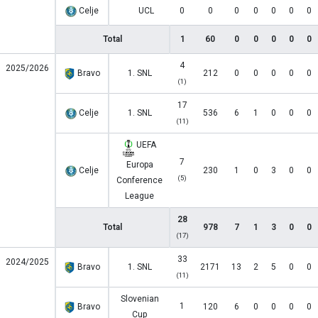
Celje
UCL
0
0
0
0
0
0
0
Total
1
60
0
0
0
0
0
4
2025/2026
Bravo
1. SNL
212
0
0
0
0
0
(1)
17
Celje
1. SNL
536
6
1
0
0
0
(11)
UEFA
7
Europa
Celje
230
1
0
3
0
0
(5)
Conference
League
28
Total
978
7
1
3
0
0
(17)
33
2024/2025
Bravo
1. SNL
2171
13
2
5
0
0
(11)
Slovenian
1
Bravo
120
6
0
0
0
0
Cup