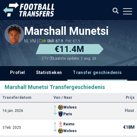
Marshall Munetsi
M, VM (C)
Skill: 67.9
Pot: 67.9
€11.4M
Laatste update: 1 aug. 26
ETV
Profiel
Statistieken
Transfer geschiedenis
V
Marshall Munetsi Transfergeschiedenis
Transferdatum
Van / Naar
Prijs
Wolves
Huur
16 jan. 2026
Paris
Reims
€18M
3 feb. 2025
Wolves