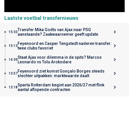
Laatste voetbal transfernieuws
Transfer Mika Godts van Ajax naar PSG
15:33
aanstaande? Zaakwaarnemer geeft update
Feyenoord en Casper Tengstedt naderen transfer:
15:13
twee clubs favoriet
Staat Ajax voor dilemma in de spits? Marcos
14:39
Leonardo vs Tolu Arokodare
Feyenoord ziet komst Gonçalo Borges steeds
13:57
slechter uitpakken: marktwaarde daalt
Sparta Rotterdam begint aan 2026/27 met flink
13:18
aantal aflopende contracten