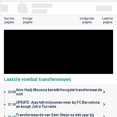
Eerste
Vorige
Volgende
Laatste
pagina
pagina
pagina
pagina
Laatste voetbal transfernieuws
Anis Hadj Moussa bereikt hoogste transferwaarde
22:00
ooit
UPDATE: Ajax telt miljoenen neer bij FC Barcelona
21:30
en koopt Jofre Torrents
Transferwaarde van Sem Steijn na één jaar bij
21:15