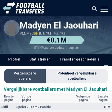
Madyen El Jaouhari
VM, M (C)
Skill: 48.8
Pot: 49.8
€0.1M
Laatste update: 1 aug. 26
ETV
Profiel
Statistieken
Transfer geschiedenis
V
Vergelijkbare
Potentieel vergelijkbare
spelers
voetballers
Vergelijkbare voetballers met Madyen El Jaouhari
Eerste
Vorige
Volgende
Laatste
pagina
pagina
pagina
pagina
Skill
Speler / Team / Positie
ETV