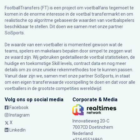
FootballTransfers (FT) is een project om voetbalfans tegemoet te
komen in de enorme interesse in de voetbal transfermarkt en om
realistische op algoritme gebaseerde waarden van voetbalspelers
beschikbaar te stellen. Dit doen we samen met onze partner
SciSports
.
De waarde van een voetballer is momenteel gewoon wat de
teams, spelers en makelaars bepalen door simpel te zeggen wat
ze waard zijn. Wij gebruiken gedetailleerde voetbal statistieken, de
huidige en toekomstige Skill levels, contract data en nog meer
details om zo onze unieke rekenmethodes toe te kunnen passen.
Vanuit daar zijn we, samen met onze partner SciSports, in staat
om een eigen transferwaarde voorspelling te doen en dat voor alle
voetballers in de grootste competities wereldwijd.
Volg ons op social media
Corporate & Media
Facebook
Instagram
Innovatieweg 20-C
X
7007CD Doetinchem
LinkedIn
Nederland
+31645516860