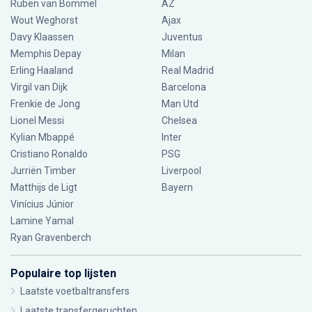
Ruben van Bommel
AZ
Wout Weghorst
Ajax
Davy Klaassen
Juventus
Memphis Depay
Milan
Erling Haaland
Real Madrid
Virgil van Dijk
Barcelona
Frenkie de Jong
Man Utd
Lionel Messi
Chelsea
Kylian Mbappé
Inter
Cristiano Ronaldo
PSG
Jurriën Timber
Liverpool
Matthijs de Ligt
Bayern
Vinícius Júnior
Lamine Yamal
Ryan Gravenberch
Populaire top lijsten
Laatste voetbaltransfers
Laatste transfergeruchten