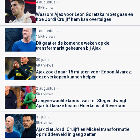
4 augustus
15K+ views
Waarom Ajax voor Leon Goretzka moet gaan en
hoe Jordi Cruijff hem kan overtuigen
1 augustus
15K+ views
Dit gaat er de komende weken op de
transfermarkt gebeuren bij Ajax
30 juli
6K+ views
Ajax zoekt naar 15 miljoen voor Edson Álvarez:
deze verkopen kunnen helpen
2 augustus
5K+ views
Langverwachte komst van Ter Stegen dwingt
Ajax tot keuze tussen Heerkens of Reverson
31 juli
5K+ views
Ajax ziet Jordi Cruijff en Michel transformatie
op middenveld in gang zetten