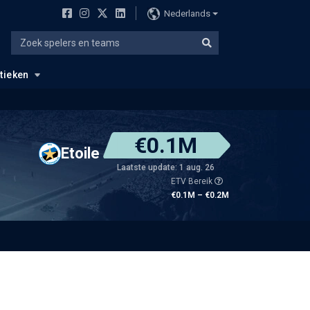
Nederlands
stieken
€0.1M
Etoile
Laatste update: 1 aug. 26
ETV Bereik
€0.1M – €0.2M