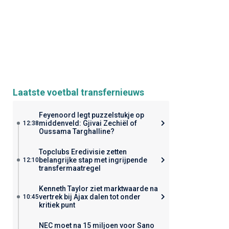
Laatste voetbal transfernieuws
Feyenoord legt puzzelstukje op
middenveld: Gjivai Zechiël of
12:38
Oussama Targhalline?
Topclubs Eredivisie zetten
belangrijke stap met ingrijpende
12:10
transfermaatregel
Kenneth Taylor ziet marktwaarde na
vertrek bij Ajax dalen tot onder
10:45
kritiek punt
NEC moet na 15 miljoen voor Sano