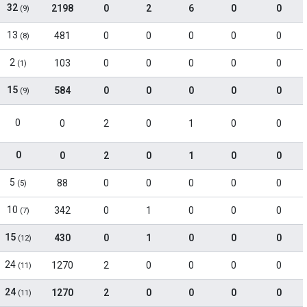
32
2198
0
2
6
0
0
(9)
13
481
0
0
0
0
0
(8)
2
103
0
0
0
0
0
(1)
15
584
0
0
0
0
0
(9)
0
0
2
0
1
0
0
0
0
2
0
1
0
0
5
88
0
0
0
0
0
(5)
10
342
0
1
0
0
0
(7)
15
430
0
1
0
0
0
(12)
24
1270
2
0
0
0
0
(11)
24
1270
2
0
0
0
0
(11)