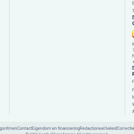
lgoritmen
Contact
Eigendom en financiering
Redactioneel beleid
Correcti