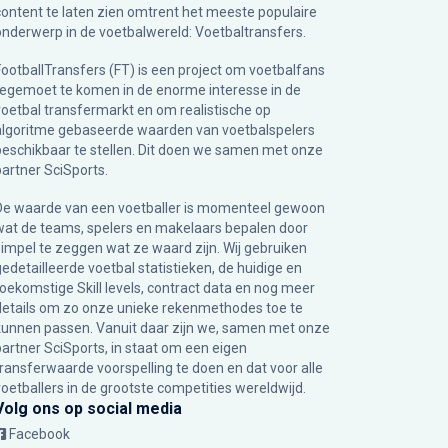
content te laten zien omtrent het meeste populaire
onderwerp in de voetbalwereld: Voetbaltransfers.
FootballTransfers (FT) is een project om voetbalfans
tegemoet te komen in de enorme interesse in de
voetbal transfermarkt en om realistische op
algoritme gebaseerde waarden van voetbalspelers
beschikbaar te stellen. Dit doen we samen met onze
partner
SciSports
.
De waarde van een voetballer is momenteel gewoon
wat de teams, spelers en makelaars bepalen door
simpel te zeggen wat ze waard zijn. Wij gebruiken
gedetailleerde voetbal statistieken, de huidige en
toekomstige Skill levels, contract data en nog meer
details om zo onze unieke rekenmethodes toe te
kunnen passen. Vanuit daar zijn we, samen met onze
partner SciSports, in staat om een eigen
transferwaarde voorspelling te doen en dat voor alle
voetballers in de grootste competities wereldwijd.
Volg ons op social media
Facebook