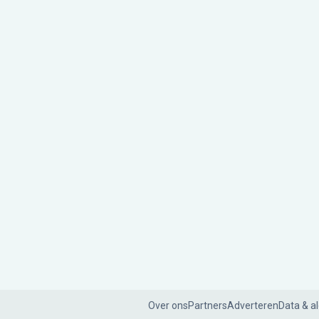
Over ons
Partners
Adverteren
Data & a