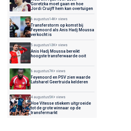
Goretzka moet gaan en hoe
Jordi Cruijff hem kan overtuigen
6 augustus
14K+ views
Transferstorm op komst bij
Feyenoord als Anis Hadj Moussa
verkocht is
5 augustus
13K+ views
Anis Hadj Moussa bereikt
hoogste transferwaarde ooit
6 augustus
7K+ views
Feyenoord en PSV zien waarde
Lutsharel Geertruida kelderen
4 augustus
5K+ views
Hoe Vitesse stiekem uitgroeide
tot de grote winnaar op de
transfermarkt