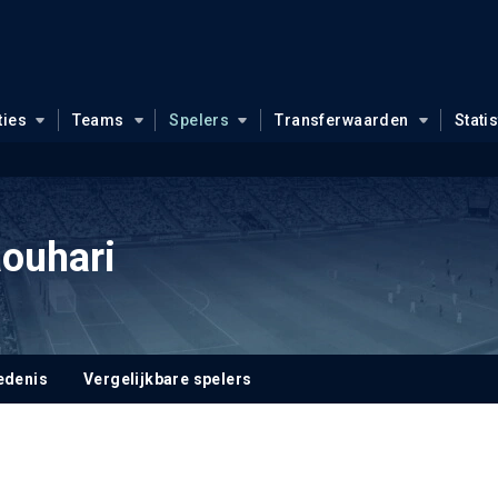
ties
Teams
Spelers
Transferwaarden
Stati
ouhari
edenis
Vergelijkbare spelers