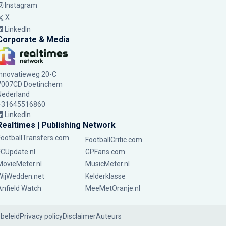
Instagram
X
LinkedIn
Corporate & Media
Innovatieweg 20-C
7007CD Doetinchem
Nederland
+31645516860
LinkedIn
Realtimes | Publishing Network
FootballTransfers.com
FootballCritic.com
FCUpdate.nl
GPFans.com
MovieMeter.nl
MusicMeter.nl
WijWedden.net
Kelderklasse
Anfield Watch
MeeMetOranje.nl
ebeleid
Privacy policy
Disclaimer
Auteurs