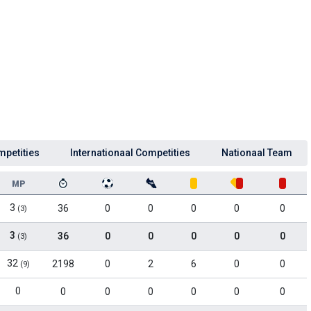
mpetities
Internationaal Competities
Nationaal Team
MP
3
36
0
0
0
0
0
(3)
3
36
0
0
0
0
0
(3)
32
2198
0
2
6
0
0
(9)
0
0
0
0
0
0
0