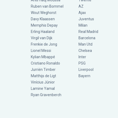
Anis Hadj Moussa
Twente
Ruben van Bommel
AZ
Wout Weghorst
Ajax
Davy Klaassen
Juventus
Memphis Depay
Milan
Erling Haaland
Real Madrid
Virgil van Dijk
Barcelona
Frenkie de Jong
Man Utd
Lionel Messi
Chelsea
Kylian Mbappé
Inter
Cristiano Ronaldo
PSG
Jurriën Timber
Liverpool
Matthijs de Ligt
Bayern
Vinícius Júnior
Lamine Yamal
Ryan Gravenberch