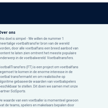
Over ons
Ons doel is simpel - We willen de nummer 1
meertalige voetbaltransfer bron van de wereld
worden, door alle voetbalfans een breed aanbod van
content te laten zien omtrent het meeste populaire
onderwerp in de voetbalwereld: Voetbaltransfers.
FootballTransfers (FT) is een project om voetbalfans
tegemoet te komen in de enorme interesse in de
voetbal transfermarkt en om realistische op
algoritme gebaseerde waarden van voetbalspelers
beschikbaar te stellen. Dit doen we samen met onze
partner
SciSports
.
De waarde van een voetballer is momenteel gewoon
wat de teams, spelers en makelaars bepalen door