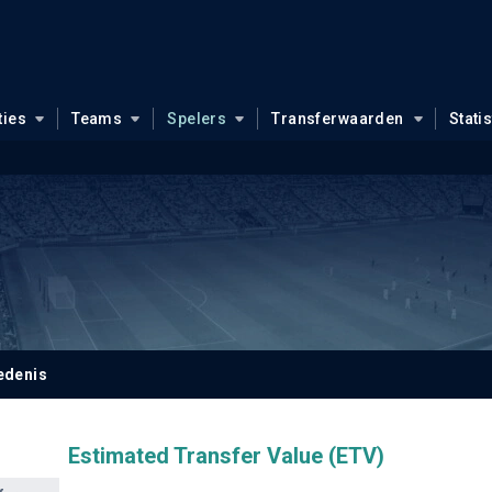
ties
Teams
Spelers
Transferwaarden
Stati
edenis
Estimated Transfer Value (ETV)