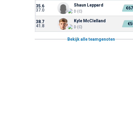
Shaun Leppard
35.6
€67
37.0
D (C)
Kyle McClelland
38.7
€5
41.8
D (C)
Bekijk alle teamgenoten