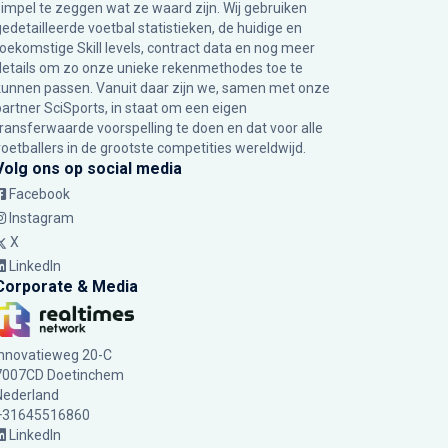
simpel te zeggen wat ze waard zijn. Wij gebruiken
gedetailleerde voetbal statistieken, de huidige en
toekomstige Skill levels, contract data en nog meer
details om zo onze unieke rekenmethodes toe te
kunnen passen. Vanuit daar zijn we, samen met onze
partner SciSports, in staat om een eigen
transferwaarde voorspelling te doen en dat voor alle
voetballers in de grootste competities wereldwijd.
Volg ons op social media
Facebook
Instagram
X
LinkedIn
Corporate & Media
Innovatieweg 20-C
7007CD Doetinchem
Nederland
+31645516860
LinkedIn