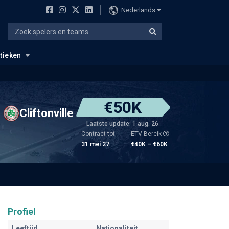
Nederlands
stieken
€50K
Cliftonville
Laatste update: 1 aug. 26
Contract tot
ETV Bereik
31 mei 27
€40K – €60K
Profiel
Leeftijd
Nationaliteit