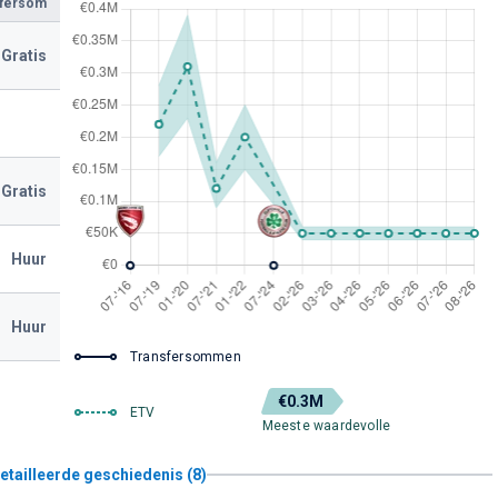
sfersom
Gratis
Gratis
Huur
Huur
Transfersommen
€0.3M
ETV
Meeste waardevolle
etailleerde geschiedenis (8)