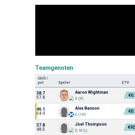
Teamgenoten
Skill
/
pot
Speler
ETV
Aaron Wightman
38.7
€0
57.8
D (R)
Alex Bannon
46.1
€0
54.0
D (CR)
Joel Thompson
37.8
€92
48.5
D, M (L)