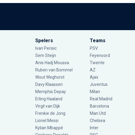
Spelers
Teams
Ivan Perisic
PSV
Sem Steijn
Feyenoord
Anis Hadj Moussa
Twente
Ruben van Bommel
AZ
Wout Weghorst
Ajax
Davy Klaassen
Juventus
Memphis Depay
Milan
Erling Haaland
Real Madrid
Virgil van Dijk
Barcelona
Frenkie de Jong
Man Utd
Lionel Messi
Chelsea
Kylian Mbappé
Inter