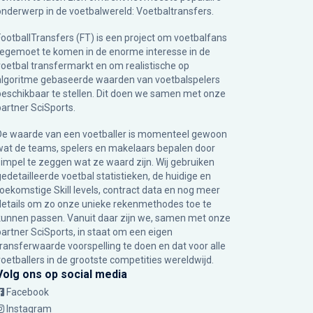
onderwerp in de voetbalwereld: Voetbaltransfers.
FootballTransfers (FT) is een project om voetbalfans
tegemoet te komen in de enorme interesse in de
voetbal transfermarkt en om realistische op
algoritme gebaseerde waarden van voetbalspelers
beschikbaar te stellen. Dit doen we samen met onze
partner
SciSports
.
De waarde van een voetballer is momenteel gewoon
wat de teams, spelers en makelaars bepalen door
simpel te zeggen wat ze waard zijn. Wij gebruiken
gedetailleerde voetbal statistieken, de huidige en
toekomstige Skill levels, contract data en nog meer
details om zo onze unieke rekenmethodes toe te
kunnen passen. Vanuit daar zijn we, samen met onze
partner SciSports, in staat om een eigen
transferwaarde voorspelling te doen en dat voor alle
voetballers in de grootste competities wereldwijd.
Volg ons op social media
Facebook
Instagram