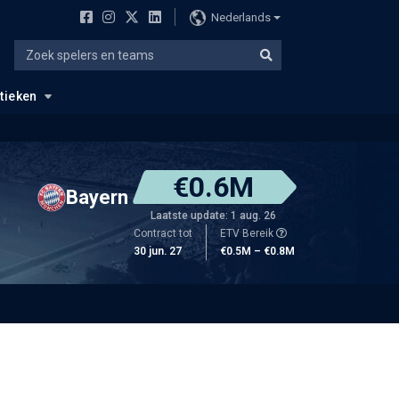
Nederlands
stieken
€0.6M
Bayern
Laatste update: 1 aug. 26
Contract tot
ETV Bereik
30 jun. 27
€0.5M – €0.8M