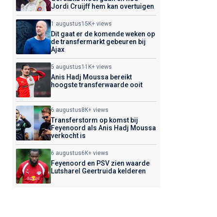
Jordi Cruijff hem kan overtuigen
1 augustus
15K+ views
Dit gaat er de komende weken op
de transfermarkt gebeuren bij
Ajax
5 augustus
11K+ views
Anis Hadj Moussa bereikt
hoogste transferwaarde ooit
6 augustus
8K+ views
Transferstorm op komst bij
Feyenoord als Anis Hadj Moussa
verkocht is
6 augustus
6K+ views
Feyenoord en PSV zien waarde
Lutsharel Geertruida kelderen