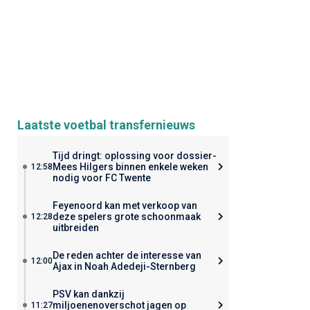
Laatste voetbal transfernieuws
Tijd dringt: oplossing voor dossier-
Mees Hilgers binnen enkele weken
12:58
nodig voor FC Twente
Feyenoord kan met verkoop van
deze spelers grote schoonmaak
12:28
uitbreiden
De reden achter de interesse van
12:00
Ajax in Noah Adedeji-Sternberg
PSV kan dankzij
miljoenenoverschot jagen op
11:27