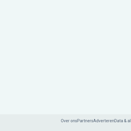
Over ons
Partners
Adverteren
Data & a