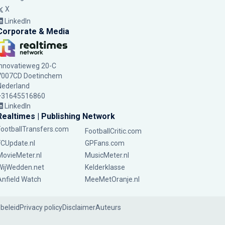
X
LinkedIn
Corporate & Media
Innovatieweg 20-C
7007CD Doetinchem
Nederland
+31645516860
LinkedIn
Realtimes | Publishing Network
FootballTransfers.com
FootballCritic.com
FCUpdate.nl
GPFans.com
MovieMeter.nl
MusicMeter.nl
WijWedden.net
Kelderklasse
Anfield Watch
MeeMetOranje.nl
ebeleid
Privacy policy
Disclaimer
Auteurs