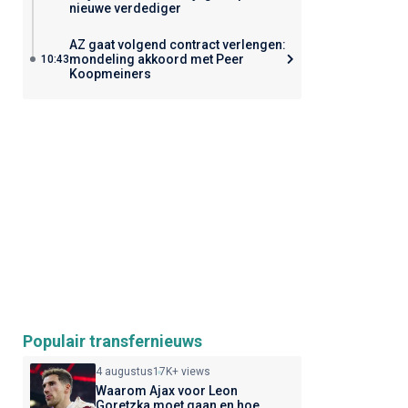
nieuwe verdediger
AZ gaat volgend contract verlengen:
mondeling akkoord met Peer
10:43
Koopmeiners
Populair transfernieuws
4 augustus
17K+ views
Waarom Ajax voor Leon
Goretzka moet gaan en hoe