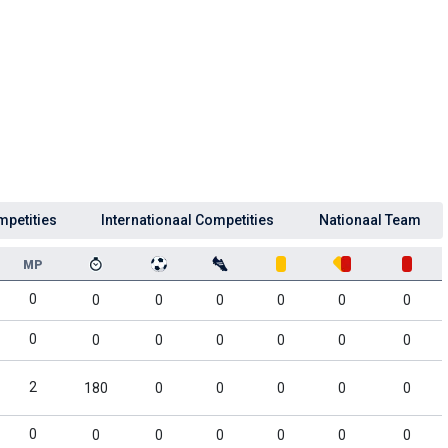
mpetities
Internationaal Competities
Nationaal Team
MP
0
0
0
0
0
0
0
0
0
0
0
0
0
0
2
180
0
0
0
0
0
0
0
0
0
0
0
0