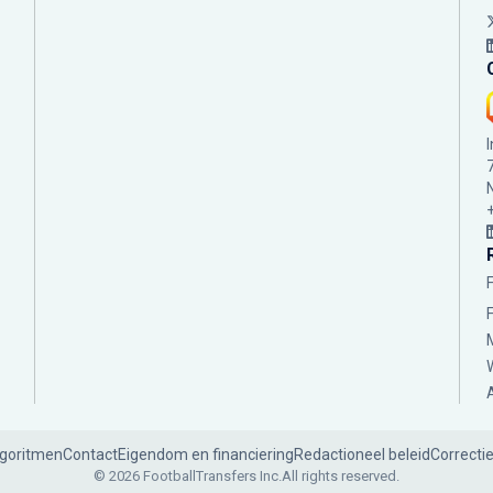
lgoritmen
Contact
Eigendom en financiering
Redactioneel beleid
Correcti
© 2026 FootballTransfers Inc.
All rights reserved.