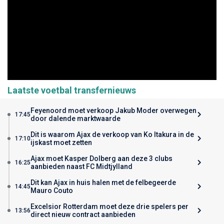
Laatste voetbal transfernieuws
Feyenoord moet verkoop Jakub Moder overwegen
17:45
door dalende marktwaarde
Dit is waarom Ajax de verkoop van Ko Itakura in de
17:10
ijskast moet zetten
Ajax moet Kasper Dolberg aan deze 3 clubs
16:25
aanbieden naast FC Midtjylland
Dit kan Ajax in huis halen met de felbegeerde
14:45
Mauro Couto
Excelsior Rotterdam moet deze drie spelers per
13:56
direct nieuw contract aanbieden