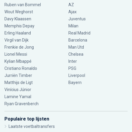
Ruben van Bommel
AZ
Wout Weghorst
Ajax
Davy Klaassen
Juventus
Memphis Depay
Milan
Erling Haaland
Real Madrid
Virgil van Dijk
Barcelona
Frenkie de Jong
Man Utd
Lionel Messi
Chelsea
Kylian Mbappé
Inter
Cristiano Ronaldo
PSG
Jurriën Timber
Liverpool
Matthijs de Ligt
Bayern
Vinícius Júnior
Lamine Yamal
Ryan Gravenberch
Populaire top lijsten
Laatste voetbaltransfers