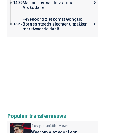
Marcos Leonardo vs Tolu
14:39
Arokodare
Feyenoord ziet komst Gonçalo
Borges steeds slechter uitpakken:
13:57
marktwaarde daalt
Populair transfernieuws
4 augustus
18K+ views
Waarom Ajax voor Leon