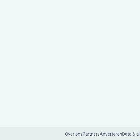
Over ons
Partners
Adverteren
Data & a