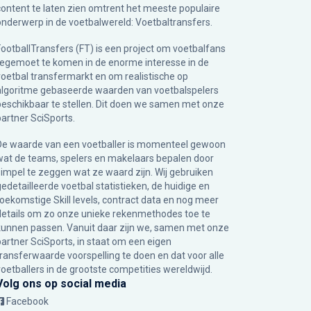
content te laten zien omtrent het meeste populaire
onderwerp in de voetbalwereld: Voetbaltransfers.
FootballTransfers (FT) is een project om voetbalfans
tegemoet te komen in de enorme interesse in de
voetbal transfermarkt en om realistische op
algoritme gebaseerde waarden van voetbalspelers
beschikbaar te stellen. Dit doen we samen met onze
partner
SciSports
.
De waarde van een voetballer is momenteel gewoon
wat de teams, spelers en makelaars bepalen door
simpel te zeggen wat ze waard zijn. Wij gebruiken
gedetailleerde voetbal statistieken, de huidige en
toekomstige Skill levels, contract data en nog meer
details om zo onze unieke rekenmethodes toe te
kunnen passen. Vanuit daar zijn we, samen met onze
partner SciSports, in staat om een eigen
transferwaarde voorspelling te doen en dat voor alle
voetballers in de grootste competities wereldwijd.
Volg ons op social media
Facebook