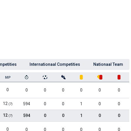
mpetities
Internationaal Competities
Nationaal Team
MP
0
0
0
0
0
0
0
12
594
0
0
1
0
0
(7)
12
594
0
0
1
0
0
(7)
0
0
0
0
0
0
0