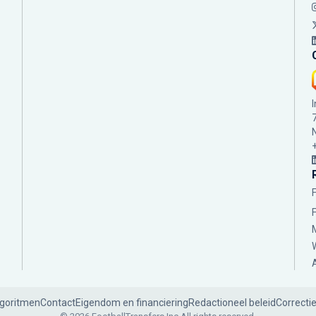
lgoritmen
Contact
Eigendom en financiering
Redactioneel beleid
Correcti