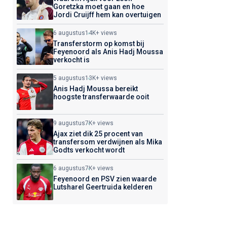
Goretzka moet gaan en hoe
Jordi Cruijff hem kan overtuigen
6 augustus
14K+ views
Transferstorm op komst bij
Feyenoord als Anis Hadj Moussa
verkocht is
5 augustus
13K+ views
Anis Hadj Moussa bereikt
hoogste transferwaarde ooit
9 augustus
7K+ views
Ajax ziet dik 25 procent van
transfersom verdwijnen als Mika
Godts verkocht wordt
6 augustus
7K+ views
Feyenoord en PSV zien waarde
Lutsharel Geertruida kelderen