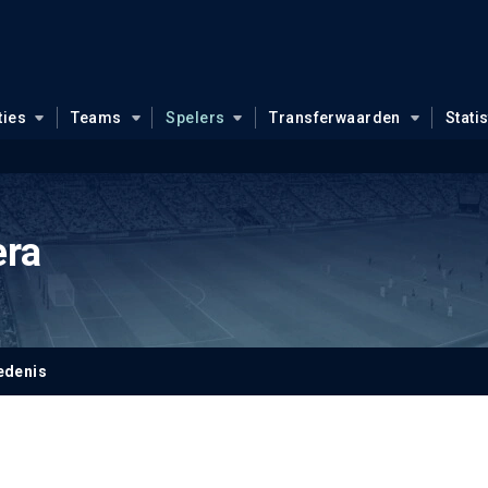
ties
Teams
Spelers
Transferwaarden
Stati
era
edenis