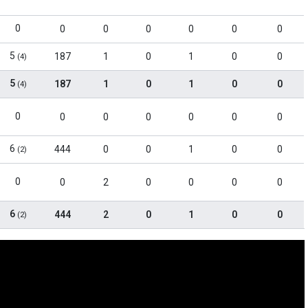
0
0
0
0
0
0
0
5
187
1
0
1
0
0
(4)
5
187
1
0
1
0
0
(4)
0
0
0
0
0
0
0
6
444
0
0
1
0
0
(2)
0
0
2
0
0
0
0
6
444
2
0
1
0
0
(2)