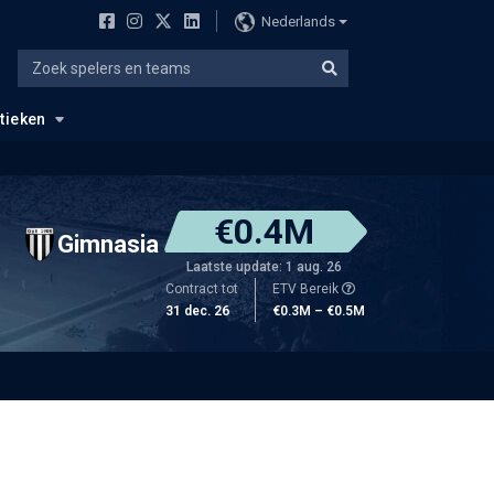
Nederlands
stieken
€0.4M
Gimnasia
Laatste update: 1 aug. 26
Contract tot
ETV Bereik
31 dec. 26
€0.3M – €0.5M