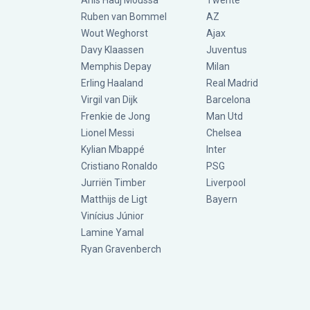
Anis Hadj Moussa
Twente
Ruben van Bommel
AZ
Wout Weghorst
Ajax
Davy Klaassen
Juventus
Memphis Depay
Milan
Erling Haaland
Real Madrid
Virgil van Dijk
Barcelona
Frenkie de Jong
Man Utd
Lionel Messi
Chelsea
Kylian Mbappé
Inter
Cristiano Ronaldo
PSG
Jurriën Timber
Liverpool
Matthijs de Ligt
Bayern
Vinícius Júnior
Lamine Yamal
Ryan Gravenberch