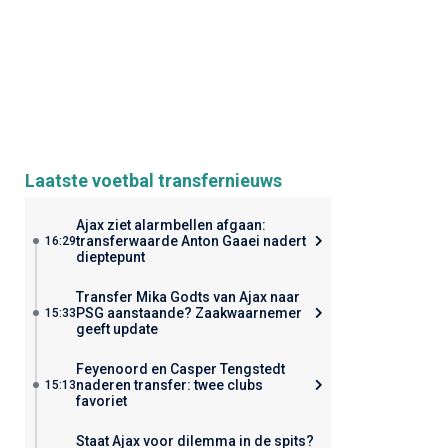
Laatste voetbal transfernieuws
Ajax ziet alarmbellen afgaan:
transferwaarde Anton Gaaei nadert
16:29
dieptepunt
Transfer Mika Godts van Ajax naar
PSG aanstaande? Zaakwaarnemer
15:33
geeft update
Feyenoord en Casper Tengstedt
naderen transfer: twee clubs
15:13
favoriet
Staat Ajax voor dilemma in de spits?