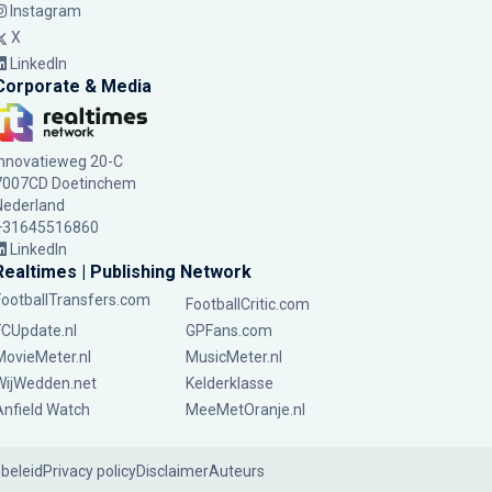
Instagram
X
LinkedIn
Corporate & Media
Innovatieweg 20-C
7007CD Doetinchem
Nederland
+31645516860
LinkedIn
Realtimes | Publishing Network
FootballTransfers.com
FootballCritic.com
FCUpdate.nl
GPFans.com
MovieMeter.nl
MusicMeter.nl
WijWedden.net
Kelderklasse
Anfield Watch
MeeMetOranje.nl
ebeleid
Privacy policy
Disclaimer
Auteurs