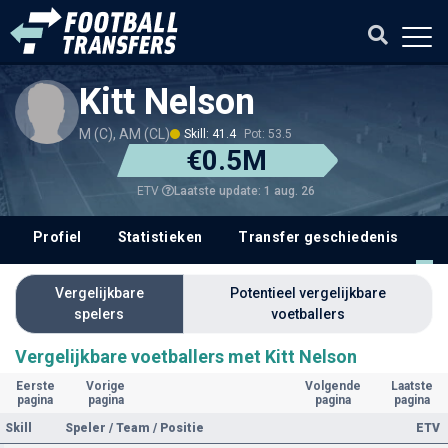
Kitt Nelson
M (C), AM (CL)
Skill: 41.4
Pot: 53.5
€0.5M
Laatste update: 1 aug. 26
ETV
Profiel
Statistieken
Transfer geschiedenis
V
Vergelijkbare
Potentieel vergelijkbare
spelers
voetballers
Vergelijkbare voetballers met Kitt Nelson
Eerste
Vorige
Volgende
Laatste
pagina
pagina
pagina
pagina
Skill
Speler / Team / Positie
ETV