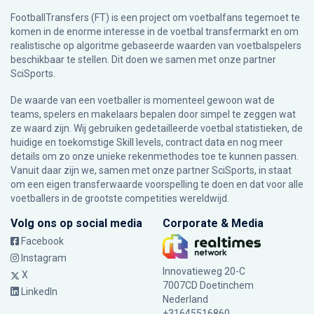
FootballTransfers (FT) is een project om voetbalfans tegemoet te
komen in de enorme interesse in de voetbal transfermarkt en om
realistische op algoritme gebaseerde waarden van voetbalspelers
beschikbaar te stellen. Dit doen we samen met onze partner
SciSports
.
De waarde van een voetballer is momenteel gewoon wat de
teams, spelers en makelaars bepalen door simpel te zeggen wat
ze waard zijn. Wij gebruiken gedetailleerde voetbal statistieken, de
huidige en toekomstige Skill levels, contract data en nog meer
details om zo onze unieke rekenmethodes toe te kunnen passen.
Vanuit daar zijn we, samen met onze partner SciSports, in staat
om een eigen transferwaarde voorspelling te doen en dat voor alle
voetballers in de grootste competities wereldwijd.
Volg ons op social media
Corporate & Media
Facebook
Instagram
Innovatieweg 20-C
X
7007CD Doetinchem
LinkedIn
Nederland
+31645516860