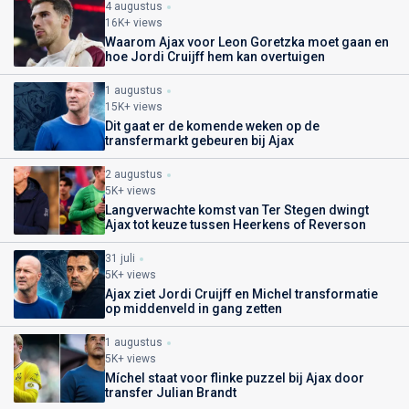
4 augustus
16K+ views
Waarom Ajax voor Leon Goretzka moet gaan en
hoe Jordi Cruijff hem kan overtuigen
1 augustus
15K+ views
Dit gaat er de komende weken op de
transfermarkt gebeuren bij Ajax
2 augustus
5K+ views
Langverwachte komst van Ter Stegen dwingt
Ajax tot keuze tussen Heerkens of Reverson
31 juli
5K+ views
Ajax ziet Jordi Cruijff en Michel transformatie
op middenveld in gang zetten
1 augustus
5K+ views
Míchel staat voor flinke puzzel bij Ajax door
transfer Julian Brandt