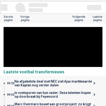
Eerste
Vorige
Volgende
Laatste
pagina
pagina
pagina
pagina
Laatste voetbal transfernieuws
Na afgeketste deal met NEC ziet Ajax marktwaarde
09:25
van Kaplan nog verder dalen
In voetsporen van hun vader: Deze talenten hopen
09:02
op doorbraak bij Feyenoord
Marc Overmars bouwt aan groot project: zo krijgt
08:34