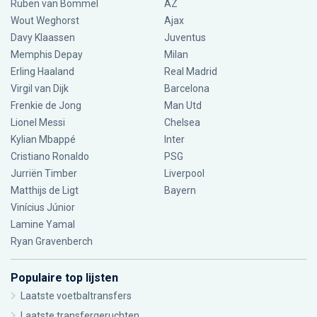
Ruben van Bommel
AZ
Wout Weghorst
Ajax
Davy Klaassen
Juventus
Memphis Depay
Milan
Erling Haaland
Real Madrid
Virgil van Dijk
Barcelona
Frenkie de Jong
Man Utd
Lionel Messi
Chelsea
Kylian Mbappé
Inter
Cristiano Ronaldo
PSG
Jurriën Timber
Liverpool
Matthijs de Ligt
Bayern
Vinícius Júnior
Lamine Yamal
Ryan Gravenberch
Populaire top lijsten
Laatste voetbaltransfers
Laatste transfergeruchten