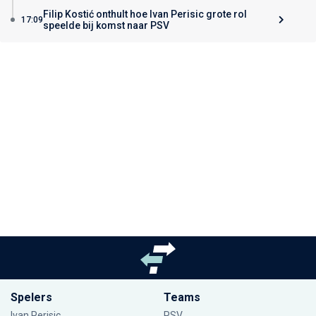
Filip Kostić onthult hoe Ivan Perisic grote rol
17:09
speelde bij komst naar PSV
Spelers
Teams
Ivan Perisic
PSV