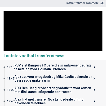
€0
Totale transfersommen:
Laatste voetbal transfernieuws
PSV ziet Rangers FC bereid zijn miljoenenbedrag
19:15
te betalen voor Couhaib Driouech
Ajax zet voor megabedrag Mika Godts bekende en
18:49
gevreesde makelaar in
ADO Den Haag probeert degradatie te voorkomen
18:23
met flink aantal aflopende contracten
Ajax lijkt met transfer Noa Lang ideale timing
17:45
gevonden te hebben