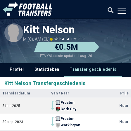
Kitt Nelson
M (C), AM (CL)
Skill: 41.4
Pot: 53.5
€0.5M
Laatste update: 1 aug. 26
ETV
Profiel
Statistieken
Transfer geschiedenis
V
Kitt Nelson Transfergeschiedenis
Transferdatum
Van / Naar
Prijs
Preston
Huur
3 feb. 2025
Cork City
Preston
Huur
30 sep. 2023
Workington AFC