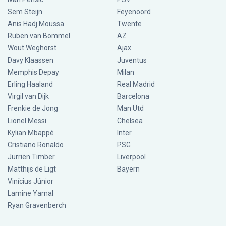
Sem Steijn
Feyenoord
Anis Hadj Moussa
Twente
Ruben van Bommel
AZ
Wout Weghorst
Ajax
Davy Klaassen
Juventus
Memphis Depay
Milan
Erling Haaland
Real Madrid
Virgil van Dijk
Barcelona
Frenkie de Jong
Man Utd
Lionel Messi
Chelsea
Kylian Mbappé
Inter
Cristiano Ronaldo
PSG
Jurriën Timber
Liverpool
Matthijs de Ligt
Bayern
Vinícius Júnior
Lamine Yamal
Ryan Gravenberch