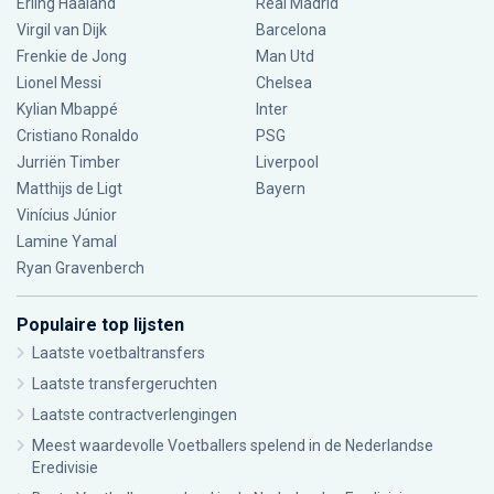
Erling Haaland
Real Madrid
Virgil van Dijk
Barcelona
Frenkie de Jong
Man Utd
Lionel Messi
Chelsea
Kylian Mbappé
Inter
Cristiano Ronaldo
PSG
Jurriën Timber
Liverpool
Matthijs de Ligt
Bayern
Vinícius Júnior
Lamine Yamal
Ryan Gravenberch
Populaire top lijsten
Laatste voetbaltransfers
Laatste transfergeruchten
Laatste contractverlengingen
Meest waardevolle Voetballers spelend in de Nederlandse
Eredivisie