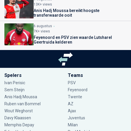
13K+ views
Anis Hadj Moussa bereikt hoogste
transferwaarde ooit
6 augustus
7K+ views
Feyenoord en PSV zien waarde Lutsharel
Geertruida kelderen
Spelers
Teams
Ivan Perisic
PSV
Sem Steijn
Feyenoord
Anis Hadj Moussa
Twente
Ruben van Bommel
AZ
Wout Weghorst
Ajax
Davy Klaassen
Juventus
Memphis Depay
Milan