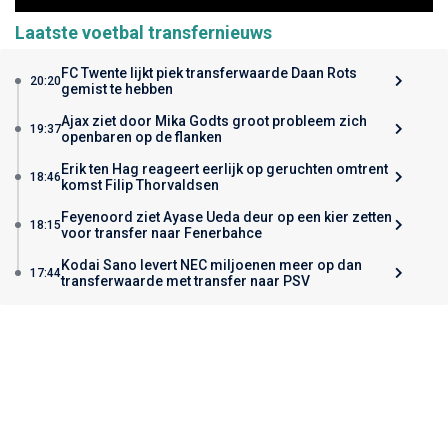
Laatste voetbal transfernieuws
FC Twente lijkt piek transferwaarde Daan Rots
20:20
gemist te hebben
Ajax ziet door Mika Godts groot probleem zich
19:37
openbaren op de flanken
Erik ten Hag reageert eerlijk op geruchten omtrent
18:46
komst Filip Thorvaldsen
Feyenoord ziet Ayase Ueda deur op een kier zetten
18:15
voor transfer naar Fenerbahce
Kodai Sano levert NEC miljoenen meer op dan
17:44
transferwaarde met transfer naar PSV