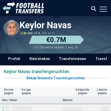
Keylor Navas
GK
Skill: 61.6
Pot: 61.6
€0.7M
Laatste update: 1 aug. 26
ETV
Profiel
Statistieken
Transfernieuws
Transfer
Keylor Navas transfergeruchten
Bekijk Nieuwste Transfergeruchten
Eerste
Vorige
Volgende
Laatste
pagina
pagina
pagina
pagina
Van / Naar
Datum