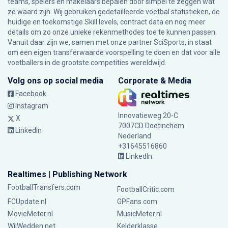
teams, spelers en makelaars bepalen door simpel te zeggen wat
ze waard zijn. Wij gebruiken gedetailleerde voetbal statistieken, de
huidige en toekomstige Skill levels, contract data en nog meer
details om zo onze unieke rekenmethodes toe te kunnen passen.
Vanuit daar zijn we, samen met onze partner SciSports, in staat
om een eigen transferwaarde voorspelling te doen en dat voor alle
voetballers in de grootste competities wereldwijd.
Volg ons op social media
Corporate & Media
Facebook
Instagram
Innovatieweg 20-C
X
7007CD Doetinchem
LinkedIn
Nederland
+31645516860
LinkedIn
Realtimes | Publishing Network
FootballTransfers.com
FootballCritic.com
FCUpdate.nl
GPFans.com
MovieMeter.nl
MusicMeter.nl
WijWedden.net
Kelderklasse