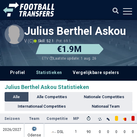
Julius Berthel Askou
V (C)
Skill: 52.1
Pot: 69.1
€1.9M
Laatste update: 1 aug. 26
ETV
Profiel
Statistieken
Vergelijkbare spelers
Julius Berthel Askou Statistieken
Alle
Alle Competities
Nationale Competities
Internationaal Competities
Nationaal Team
Seizoen
Team
Competitie
MP
2026/2027
1
DSL
90
0
0
0
0
0
Odense