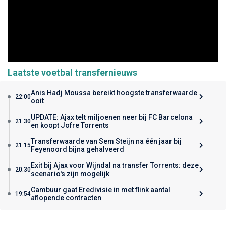
Laatste voetbal transfernieuws
Anis Hadj Moussa bereikt hoogste transferwaarde
22:00
ooit
UPDATE: Ajax telt miljoenen neer bij FC Barcelona
21:30
en koopt Jofre Torrents
Transferwaarde van Sem Steijn na één jaar bij
21:15
Feyenoord bijna gehalveerd
Exit bij Ajax voor Wijndal na transfer Torrents: deze
20:30
scenario's zijn mogelijk
Cambuur gaat Eredivisie in met flink aantal
19:54
aflopende contracten