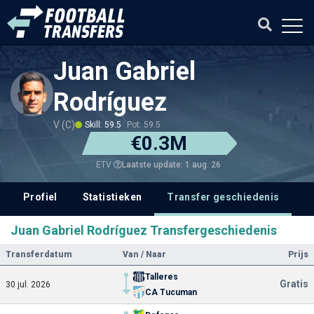
Juan Gabriel
Rodríguez
V (C)
Skill: 59.5
Pot: 59.5
€0.3M
Laatste update: 1 aug. 26
ETV
Profiel
Statistieken
Transfer geschiedenis
V
Juan Gabriel Rodríguez Transfergeschiedenis
Transferdatum
Van / Naar
Prijs
Talleres
Gratis
30 jul. 2026
CA Tucuman