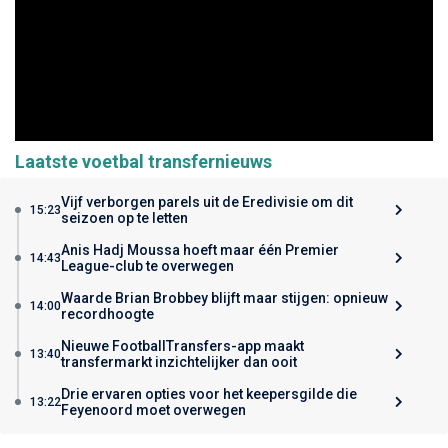
Laatste voetbal transfernieuws
Vijf verborgen parels uit de Eredivisie om dit
15:23
seizoen op te letten
Anis Hadj Moussa hoeft maar één Premier
14:43
League-club te overwegen
Waarde Brian Brobbey blijft maar stijgen: opnieuw
14:00
recordhoogte
Nieuwe FootballTransfers-app maakt
13:40
transfermarkt inzichtelijker dan ooit
Drie ervaren opties voor het keepersgilde die
13:22
Feyenoord moet overwegen