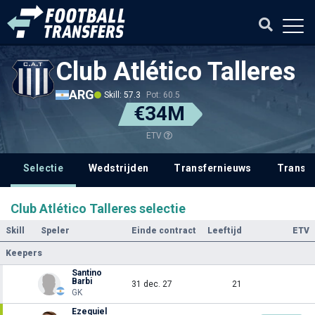
Club Atlético Talleres
ARG
Skill: 57.3
Pot: 60.5
€34M
ETV
Selectie
Wedstrijden
Transfernieuws
Transf
Club Atlético Talleres selectie
Skill
Speler
Einde contract
Leeftijd
ETV
Keepers
Santino
Barbi
31 dec. 27
21
GK
Ezequiel