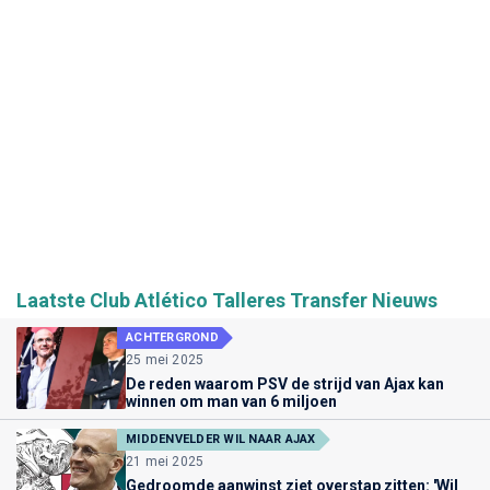
Laatste Club Atlético Talleres Transfer Nieuws
ACHTERGROND
25 mei 2025
De reden waarom PSV de strijd van Ajax kan
winnen om man van 6 miljoen
MIDDENVELDER WIL NAAR AJAX
21 mei 2025
Gedroomde aanwinst ziet overstap zitten: 'Wil