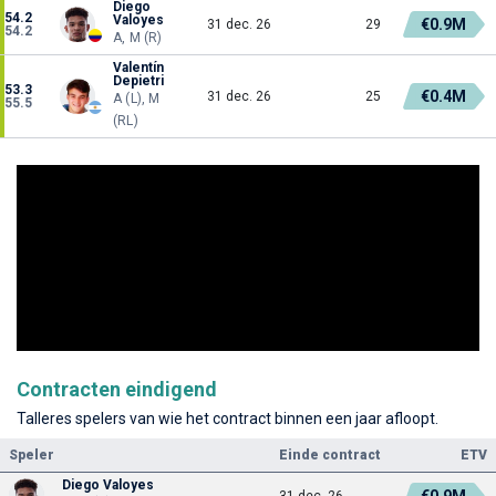
Diego
54.2
Valoyes
€0.9M
31 dec. 26
29
54.2
A, M (R)
Valentín
Depietri
53.3
€0.4M
31 dec. 26
25
A (L), M
55.5
(RL)
Contracten eindigend
Talleres spelers van wie het contract binnen een jaar afloopt.
Speler
Einde contract
ETV
Diego Valoyes