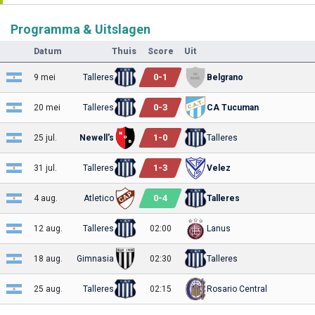
Programma & Uitslagen
Datum
Thuis
Score
Uit
0
-
1
9 mei
Talleres
Belgrano
0
-
3
20 mei
Talleres
CA Tucuman
1
-
0
25 jul.
Newell's
Talleres
1
-
3
31 jul.
Talleres
Velez
0
-
4
4 aug.
Atletico
Talleres
12 aug.
Talleres
02:00
Lanus
18 aug.
Gimnasia
02:30
Talleres
25 aug.
Talleres
02:15
Rosario Central