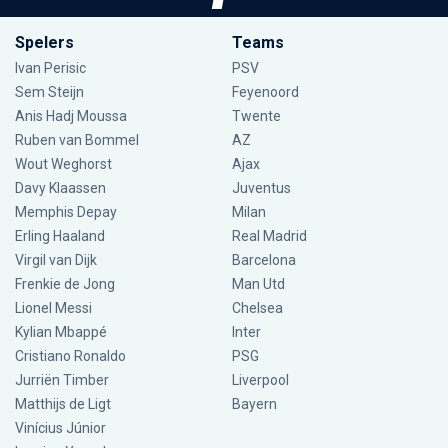
Spelers
Teams
Ivan Perisic
PSV
Sem Steijn
Feyenoord
Anis Hadj Moussa
Twente
Ruben van Bommel
AZ
Wout Weghorst
Ajax
Davy Klaassen
Juventus
Memphis Depay
Milan
Erling Haaland
Real Madrid
Virgil van Dijk
Barcelona
Frenkie de Jong
Man Utd
Lionel Messi
Chelsea
Kylian Mbappé
Inter
Cristiano Ronaldo
PSG
Jurriën Timber
Liverpool
Matthijs de Ligt
Bayern
Vinícius Júnior