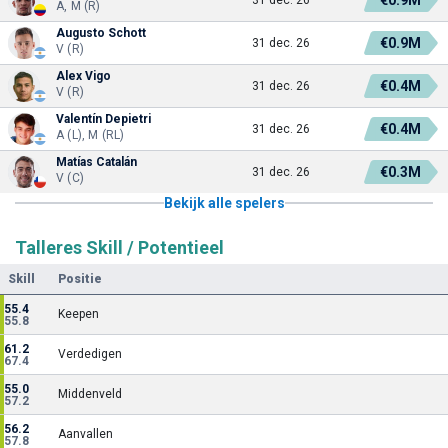
€0.9M
31 dec. 26
A, M (R)
Augusto Schott
€0.9M
31 dec. 26
V (R)
Alex Vigo
€0.4M
31 dec. 26
V (R)
Valentín Depietri
€0.4M
31 dec. 26
A (L), M (RL)
Matías Catalán
€0.3M
31 dec. 26
V (C)
Bekijk alle spelers
Talleres Skill / Potentieel
Skill
Positie
55.4
Keepen
55.8
61.2
Verdedigen
67.4
55.0
Middenveld
57.2
56.2
Aanvallen
57.8