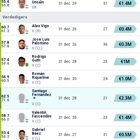
55.4
Unsain
€1.4M
31 dec. 29
31
55.8
GK
Verdedigers
Alex Vigo
60.7
€0.4M
31 dec. 26
27
61.3
V (R)
José Luis
57.8
Palomino
€0.3M
31 dec. 26
36
57.8
V (CL)
Rodrigo
57.4
Guth
€1M
31 dec. 28
25
59.4
V (C)
Román
56.9
Riquelme
€1.0M
31 dec. 30
24
60.5
V (C)
Santiago
Fernández
62.5
€2.3M
31 dec. 28
21
71.6
V (C)
Valentín
58.7
Fascendini
€1.4M
31 dec. 30
23
66.0
V (C)
Gabriel
53.4
Báez
€0.5M
31 dec. 27
31
54.3
V (L)