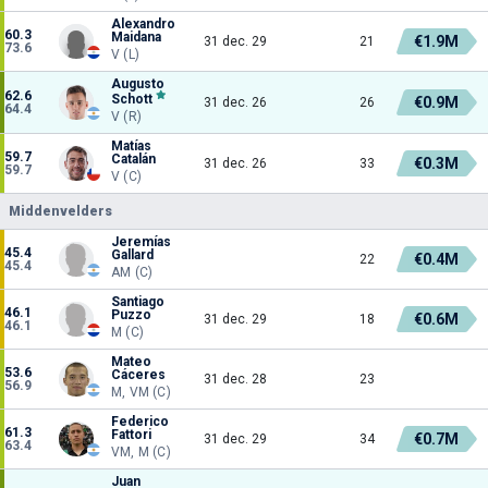
Alexandro
60.3
Maidana
€1.9M
31 dec. 29
21
73.6
V (L)
Augusto
62.6
Schott
€0.9M
31 dec. 26
26
64.4
V (R)
Matías
59.7
Catalán
€0.3M
31 dec. 26
33
59.7
V (C)
Middenvelders
Jeremías
45.4
Gallard
€0.4M
22
45.4
AM (C)
Santiago
46.1
Puzzo
€0.6M
31 dec. 29
18
46.1
M (C)
Mateo
53.6
Cáceres
31 dec. 28
23
56.9
M, VM (C)
Federico
61.3
Fattori
€0.7M
31 dec. 29
34
63.4
VM, M (C)
Juan