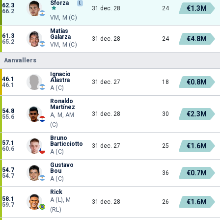
Sforza
L
62.3
€1.3M
31 dec. 28
24
66.2
VM, M (C)
Matías
61.3
Galarza
€4.8M
31 dec. 28
24
65.2
VM, M (C)
Aanvallers
Ignacio
46.1
Alastra
€0.8M
31 dec. 27
18
46.1
A (C)
Ronaldo
Martínez
54.8
€2.3M
31 dec. 28
30
A, M, AM
55.6
(C)
Bruno
57.1
Barticciotto
€1.6M
31 dec. 27
25
60.6
A (C)
Gustavo
54.7
Bou
€0.7M
36
54.7
A (C)
Rick
58.1
A (L), M
€1.6M
31 dec. 28
26
59.7
(RL)