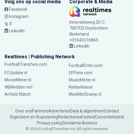
Volg ons op social media
Corporate & Media
Facebook
Instagram
Innovatieweg 20-C
X
7007CD Doetinchem
LinkedIn
Nederland
+31645516860
LinkedIn
Realtimes | Publishing Network
FootballTransfers.com
FootballCritic.com
FCUpdate.nl
GPFans.com
MovieMeter.nl
MusicMeter.nl
WijWedden.net
Kelderklasse
Anfield Watch
MeeMetOranje.nl
Over ons
Partners
Adverteren
Data & algoritmen
Contact
Eigendom en financiering
Redactioneel beleid
Correctiebeleid
Privacy policy
Disclaimer
Auteurs
© 2026 FootballTransfers Inc.
All rights reserved.