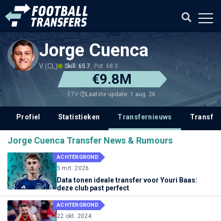
Jorge Cuenca
V (CL)
Skill: 65.7
Pot: 68.3
€9.8M
Laatste update: 1 aug. 26
ETV
Profiel
Statistieken
Transfernieuws
Transfer
Jorge Cuenca Transfer News & Rumours
ACHTERGROND
5 mrt. 2026
Data tonen ideale transfer voor Youri Baas:
deze club past perfect
ACHTERGROND
22 okt. 2024