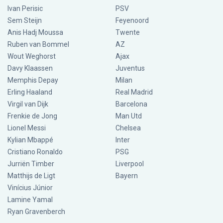
Ivan Perisic
PSV
Sem Steijn
Feyenoord
Anis Hadj Moussa
Twente
Ruben van Bommel
AZ
Wout Weghorst
Ajax
Davy Klaassen
Juventus
Memphis Depay
Milan
Erling Haaland
Real Madrid
Virgil van Dijk
Barcelona
Frenkie de Jong
Man Utd
Lionel Messi
Chelsea
Kylian Mbappé
Inter
Cristiano Ronaldo
PSG
Jurriën Timber
Liverpool
Matthijs de Ligt
Bayern
Vinícius Júnior
Lamine Yamal
Ryan Gravenberch