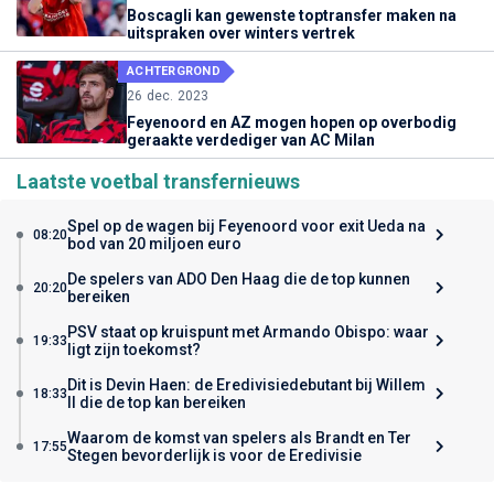
Boscagli kan gewenste toptransfer maken na
uitspraken over winters vertrek
ACHTERGROND
26 dec. 2023
Feyenoord en AZ mogen hopen op overbodig
geraakte verdediger van AC Milan
Laatste voetbal transfernieuws
Spel op de wagen bij Feyenoord voor exit Ueda na
08:20
bod van 20 miljoen euro
De spelers van ADO Den Haag die de top kunnen
20:20
bereiken
PSV staat op kruispunt met Armando Obispo: waar
19:33
ligt zijn toekomst?
Dit is Devin Haen: de Eredivisiedebutant bij Willem
18:33
II die de top kan bereiken
Waarom de komst van spelers als Brandt en Ter
17:55
Stegen bevorderlijk is voor de Eredivisie