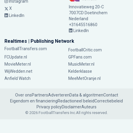
Instagram
Innovatieweg 20-C
X
7007CD Doetinchem
LinkedIn
Nederland
+31645516860
LinkedIn
Realtimes | Publishing Network
FootballTransfers.com
FootballCritic.com
FCUpdate.nl
GPFans.com
MovieMeter.nl
MusicMeter.nl
WijWedden.net
Kelderklasse
Anfield Watch
MeeMetOranje.nl
Over ons
Partners
Adverteren
Data & algoritmen
Contact
Eigendom en financiering
Redactioneel beleid
Correctiebeleid
Privacy policy
Disclaimer
Auteurs
© 2026 FootballTransfers Inc.
All rights reserved.