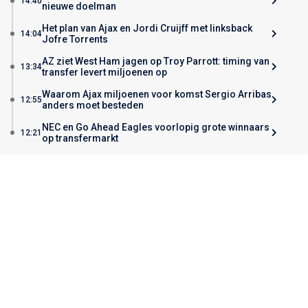
14:40
nieuwe doelman
Het plan van Ajax en Jordi Cruijff met linksback
14:04
Jofre Torrents
AZ ziet West Ham jagen op Troy Parrott: timing van
13:34
transfer levert miljoenen op
Waarom Ajax miljoenen voor komst Sergio Arribas
12:55
anders moet besteden
NEC en Go Ahead Eagles voorlopig grote winnaars
12:21
op transfermarkt