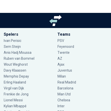
Spelers
Teams
Ivan Perisic
PSV
Sem Steijn
Feyenoord
Anis Hadj Moussa
Twente
Ruben van Bommel
AZ
Wout Weghorst
Ajax
Davy Klaassen
Juventus
Memphis Depay
Milan
Erling Haaland
Real Madrid
Virgil van Dijk
Barcelona
Frenkie de Jong
Man Utd
Lionel Messi
Chelsea
Kylian Mbappé
Inter