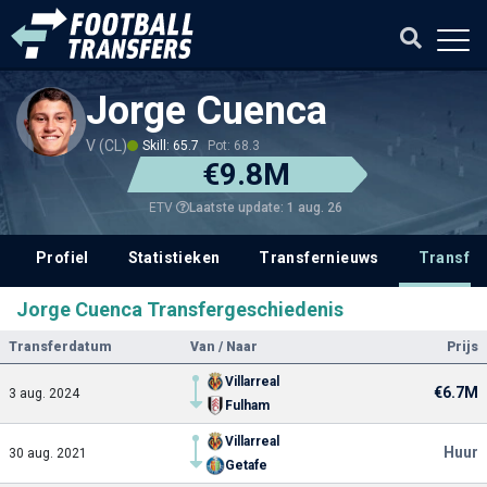
Jorge Cuenca
V (CL)
Skill: 65.7
Pot: 68.3
€9.8M
Laatste update: 1 aug. 26
ETV
Profiel
Statistieken
Transfernieuws
Transfer
Jorge Cuenca Transfergeschiedenis
Transferdatum
Van / Naar
Prijs
Villarreal
€6.7M
3 aug. 2024
Fulham
Villarreal
Huur
30 aug. 2021
Getafe