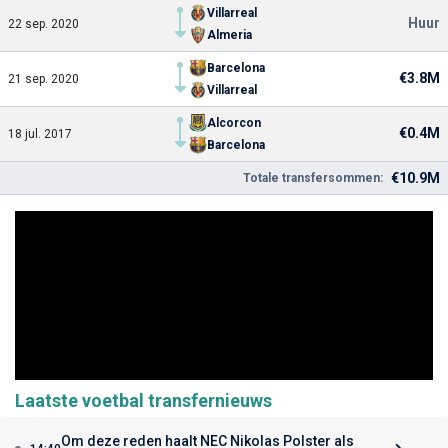
Villarreal
Huur
22 sep. 2020
Almeria
Barcelona
€3.8M
21 sep. 2020
Villarreal
Alcorcon
€0.4M
18 jul. 2017
Barcelona
€10.9M
Totale transfersommen:
Laatste voetbal transfernieuws
Om deze reden haalt NEC Nikolas Polster als