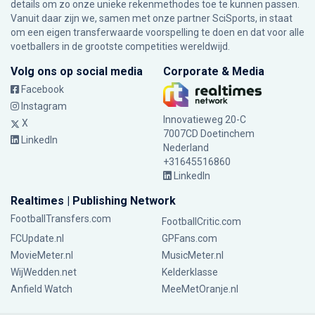
details om zo onze unieke rekenmethodes toe te kunnen passen.
Vanuit daar zijn we, samen met onze partner SciSports, in staat
om een eigen transferwaarde voorspelling te doen en dat voor alle
voetballers in de grootste competities wereldwijd.
Volg ons op social media
Corporate & Media
Facebook
Instagram
Innovatieweg 20-C
X
7007CD Doetinchem
LinkedIn
Nederland
+31645516860
LinkedIn
Realtimes | Publishing Network
FootballTransfers.com
FootballCritic.com
FCUpdate.nl
GPFans.com
MovieMeter.nl
MusicMeter.nl
WijWedden.net
Kelderklasse
Anfield Watch
MeeMetOranje.nl