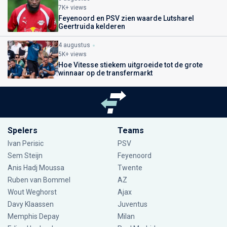
7K+ views
Feyenoord en PSV zien waarde Lutsharel
Geertruida kelderen
4 augustus
5K+ views
Hoe Vitesse stiekem uitgroeide tot de grote
winnaar op de transfermarkt
Spelers
Teams
Ivan Perisic
PSV
Sem Steijn
Feyenoord
Anis Hadj Moussa
Twente
Ruben van Bommel
AZ
Wout Weghorst
Ajax
Davy Klaassen
Juventus
Memphis Depay
Milan