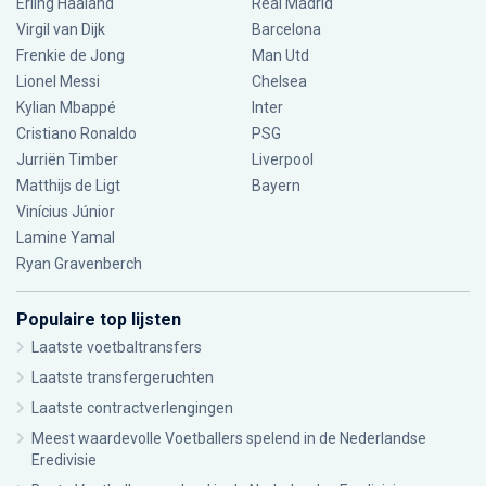
Erling Haaland
Real Madrid
Virgil van Dijk
Barcelona
Frenkie de Jong
Man Utd
Lionel Messi
Chelsea
Kylian Mbappé
Inter
Cristiano Ronaldo
PSG
Jurriën Timber
Liverpool
Matthijs de Ligt
Bayern
Vinícius Júnior
Lamine Yamal
Ryan Gravenberch
Populaire top lijsten
Laatste voetbaltransfers
Laatste transfergeruchten
Laatste contractverlengingen
Meest waardevolle Voetballers spelend in de Nederlandse
Eredivisie