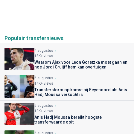
Populair transfernieuws
4 augustus
18K+ views
Waarom Ajax voor Leon Goretzka moet gaan en
hoe Jordi Cruijff hem kan overtuigen
6 augustus
14K+ views
Transferstorm op komst bij Feyenoord als Anis
Hadj Moussa verkocht is
5 augustus
13K+ views
Anis Hadj Moussa bereikt hoogste
transferwaarde ooit
6 augustus