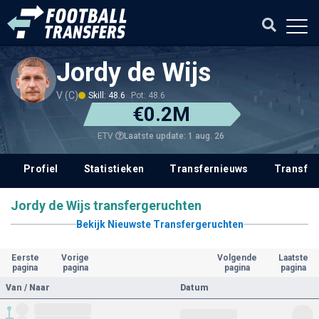
Jordy de Wijs
V (C)
Skill: 48.6
Pot: 48.6
€0.2M
Laatste update: 1 aug. 26
ETV
Profiel
Statistieken
Transfernieuws
Transfer
Jordy de Wijs transfergeruchten
Bekijk Nieuwste Transfergeruchten
Eerste
Vorige
Volgende
Laatste
pagina
pagina
pagina
pagina
Van / Naar
Datum