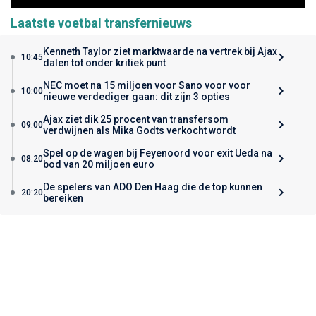
Laatste voetbal transfernieuws
Kenneth Taylor ziet marktwaarde na vertrek bij Ajax
10:45
dalen tot onder kritiek punt
NEC moet na 15 miljoen voor Sano voor voor
10:00
nieuwe verdediger gaan: dit zijn 3 opties
Ajax ziet dik 25 procent van transfersom
09:00
verdwijnen als Mika Godts verkocht wordt
Spel op de wagen bij Feyenoord voor exit Ueda na
08:20
bod van 20 miljoen euro
De spelers van ADO Den Haag die de top kunnen
20:20
bereiken