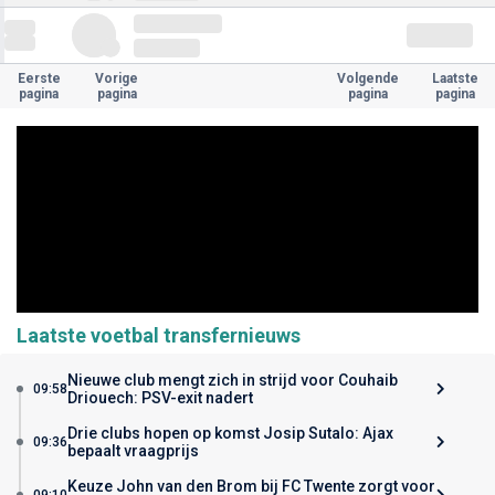
Eerste
Vorige
Volgende
Laatste
pagina
pagina
pagina
pagina
Laatste voetbal transfernieuws
Nieuwe club mengt zich in strijd voor Couhaib
09:58
Driouech: PSV-exit nadert
Drie clubs hopen op komst Josip Sutalo: Ajax
09:36
bepaalt vraagprijs
Keuze John van den Brom bij FC Twente zorgt voor
09:10