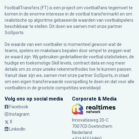
FootballTransfers (FT) is een project om voetbalfans tegemoet te
komen in de enorme interesse in de voetbal transfermarkt en om
realistische op algoritme gebaseerde waarden van voetbalspelers
beschikbaar te stellen. Dit doen we samen met onze partner
SciSports
.
De waarde van een voetballer is momenteel gewoon wat de
teams, spelers en makelaars bepalen door simpel te zeggen wat
ze waard zijn. Wij gebruiken gedetailleerde voetbal statistieken, de
huidige en toekomstige Skill levels, contract data en nog meer
details om zo onze unieke rekenmethodes toe te kunnen passen.
Vanuit daar zijn we, samen met onze partner SciSports, in staat
om een eigen transferwaarde voorspelling te doen en dat voor alle
voetballers in de grootste competities wereldwijd.
Volg ons op social media
Corporate & Media
Facebook
Instagram
Innovatieweg 20-C
X
7007CD Doetinchem
LinkedIn
Nederland
+31645516860