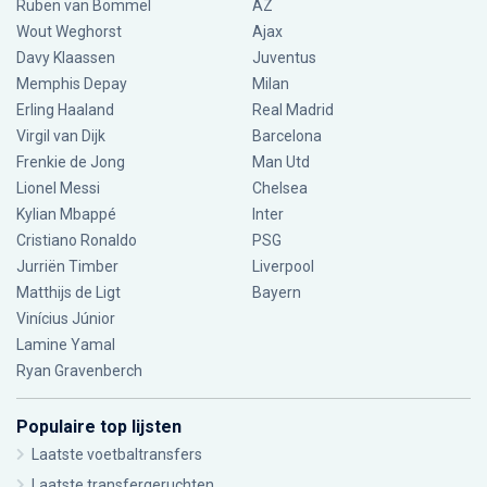
Ruben van Bommel
AZ
Wout Weghorst
Ajax
Davy Klaassen
Juventus
Memphis Depay
Milan
Erling Haaland
Real Madrid
Virgil van Dijk
Barcelona
Frenkie de Jong
Man Utd
Lionel Messi
Chelsea
Kylian Mbappé
Inter
Cristiano Ronaldo
PSG
Jurriën Timber
Liverpool
Matthijs de Ligt
Bayern
Vinícius Júnior
Lamine Yamal
Ryan Gravenberch
Populaire top lijsten
Laatste voetbaltransfers
Laatste transfergeruchten