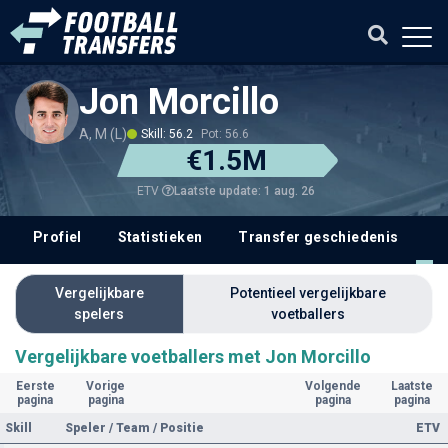
Jon Morcillo
A, M (L)
Skill: 56.2
Pot: 56.6
€1.5M
Laatste update: 1 aug. 26
ETV
Profiel
Statistieken
Transfer geschiedenis
V
Vergelijkbare
Potentieel vergelijkbare
spelers
voetballers
Vergelijkbare voetballers met Jon Morcillo
Eerste
Vorige
Volgende
Laatste
pagina
pagina
pagina
pagina
Skill
Speler / Team / Positie
ETV