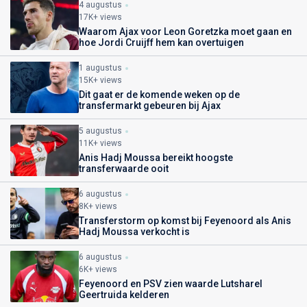
4 augustus
17K+ views
Waarom Ajax voor Leon Goretzka moet gaan en
hoe Jordi Cruijff hem kan overtuigen
1 augustus
15K+ views
Dit gaat er de komende weken op de
transfermarkt gebeuren bij Ajax
5 augustus
11K+ views
Anis Hadj Moussa bereikt hoogste
transferwaarde ooit
6 augustus
8K+ views
Transferstorm op komst bij Feyenoord als Anis
Hadj Moussa verkocht is
6 augustus
6K+ views
Feyenoord en PSV zien waarde Lutsharel
Geertruida kelderen