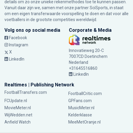
details om zo onze unieke rekenmethodes toe te kunnen passen.
Vanuit daar zijn we, samen met onze partner SciSports, in staat
om een eigen transferwaarde voorspelling te doen en dat voor alle
voetballers in de grootste competities wereldwijd.
Volg ons op social media
Corporate & Media
Facebook
Instagram
Innovatieweg 20-C
X
7007CD Doetinchem
LinkedIn
Nederland
+31645516860
LinkedIn
Realtimes | Publishing Network
FootballTransfers.com
FootballCritic.com
FCUpdate.nl
GPFans.com
MovieMeter.nl
MusicMeter.nl
WijWedden.net
Kelderklasse
Anfield Watch
MeeMetOranje.nl