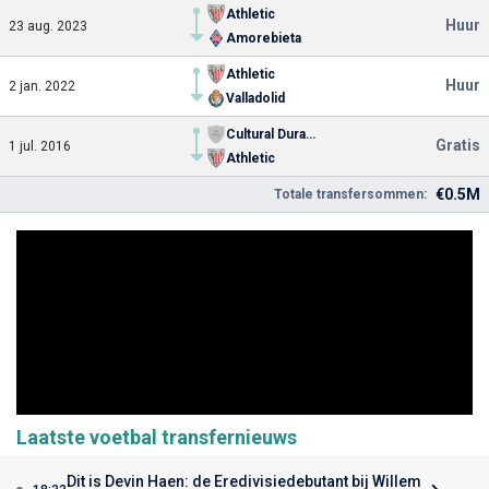
Athletic
Huur
23 aug. 2023
Amorebieta
Athletic
Huur
2 jan. 2022
Valladolid
Cultural Durango
Gratis
1 jul. 2016
Athletic
€0.5M
Totale transfersommen:
Laatste voetbal transfernieuws
Dit is Devin Haen: de Eredivisiedebutant bij Willem