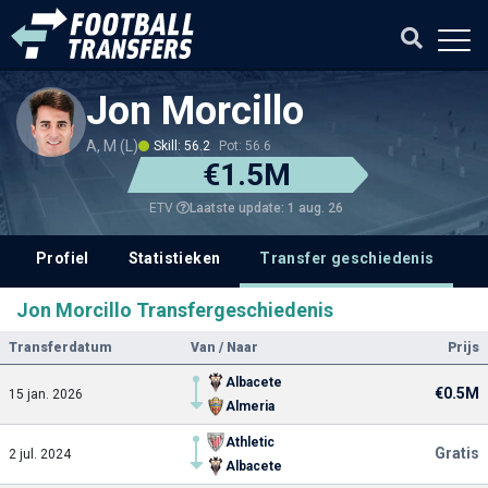
Jon Morcillo
A, M (L)
Skill: 56.2
Pot: 56.6
€1.5M
Laatste update: 1 aug. 26
ETV
Profiel
Statistieken
Transfer geschiedenis
V
Jon Morcillo Transfergeschiedenis
Transferdatum
Van / Naar
Prijs
Albacete
€0.5M
15 jan. 2026
Almeria
Athletic
Gratis
2 jul. 2024
Albacete