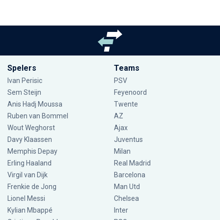
Spelers
Teams
Ivan Perisic
PSV
Sem Steijn
Feyenoord
Anis Hadj Moussa
Twente
Ruben van Bommel
AZ
Wout Weghorst
Ajax
Davy Klaassen
Juventus
Memphis Depay
Milan
Erling Haaland
Real Madrid
Virgil van Dijk
Barcelona
Frenkie de Jong
Man Utd
Lionel Messi
Chelsea
Kylian Mbappé
Inter