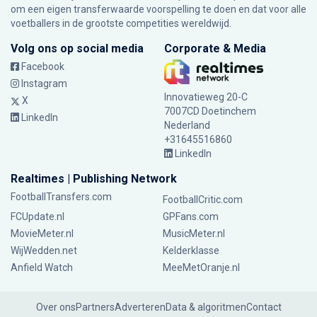
om een eigen transferwaarde voorspelling te doen en dat voor alle
voetballers in de grootste competities wereldwijd.
Volg ons op social media
Corporate & Media
Facebook
Instagram
Innovatieweg 20-C
X
7007CD Doetinchem
LinkedIn
Nederland
+31645516860
LinkedIn
Realtimes | Publishing Network
FootballTransfers.com
FootballCritic.com
FCUpdate.nl
GPFans.com
MovieMeter.nl
MusicMeter.nl
WijWedden.net
Kelderklasse
Anfield Watch
MeeMetOranje.nl
Over ons
Partners
Adverteren
Data & algoritmen
Contact