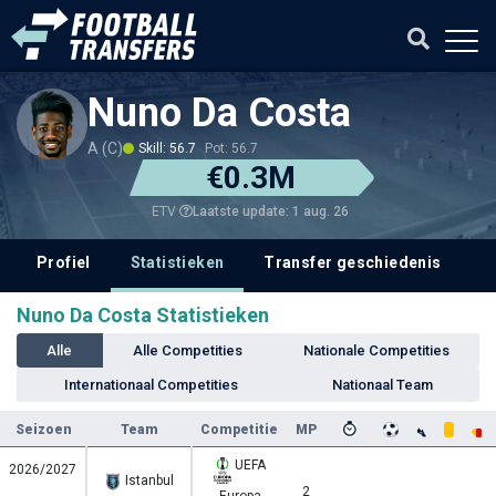
Nuno Da Costa
A (C)
Skill: 56.7
Pot: 56.7
€0.3M
Laatste update: 1 aug. 26
ETV
Profiel
Statistieken
Transfer geschiedenis
V
Nuno Da Costa Statistieken
Alle
Alle Competities
Nationale Competities
Internationaal Competities
Nationaal Team
Seizoen
Team
Competitie
MP
UEFA
2026/2027
Istanbul
2