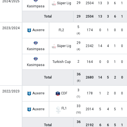
2024/2025
29
Süper Lig
2504
13
3
6
1
Kasimpasa
Total
29
2504
13
3
6
1
5
2023/2024
Auxerre
FL2
174
0
1
0
0
(4)
29
Süper Lig
2342
14
4
1
0
Kasimpasa
(4)
2
Turkish Cup
164
0
0
1
0
Kasimpasa
36
Total
2680
14
5
2
0
(8)
3
2022/2023
Auxerre
CDF
178
1
2
0
0
(1)
33
FL1
Auxerre
2014
5
4
5
1
(10)
36
Total
2192
6
6
5
1