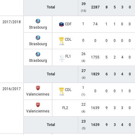
39
Total
2287
8
5
3
0
(15)
2017/2018
1
CDF
74
1
1
0
0
Strasbourg
CDL
0
0
0
0
0
0
Strasbourg
26
FL1
1755
5
2
4
0
Strasbourg
(4)
27
Total
1829
6
3
4
0
(4)
1
2016/2017
CDL
0
0
0
1
0
Valenciennes
(1)
22
FL2
1639
9
3
3
0
Valenciennes
(4)
23
Total
1639
9
3
4
0
(5)