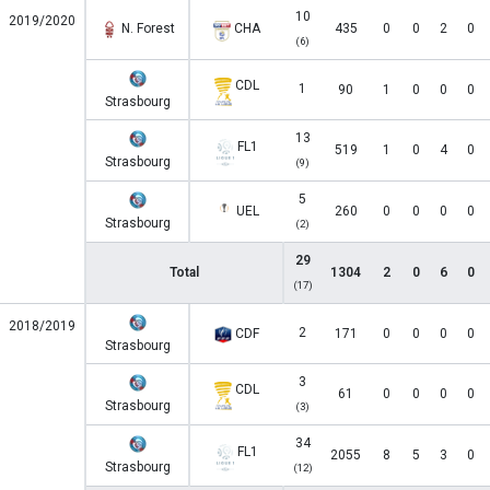
10
2019/2020
N. Forest
CHA
435
0
0
2
0
(6)
CDL
1
90
1
0
0
0
Strasbourg
13
FL1
519
1
0
4
0
Strasbourg
(9)
5
UEL
260
0
0
0
0
Strasbourg
(2)
29
Total
1304
2
0
6
0
(17)
2018/2019
2
CDF
171
0
0
0
0
Strasbourg
3
CDL
61
0
0
0
0
Strasbourg
(3)
34
FL1
2055
8
5
3
0
Strasbourg
(12)