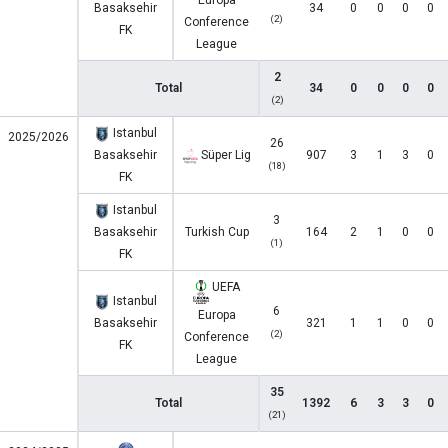
Europa
Basaksehir
34
0
0
0
0
(2)
Conference
FK
League
2
Total
34
0
0
0
0
(2)
Istanbul
2025/2026
26
Basaksehir
Süper Lig
907
3
1
3
0
(18)
FK
Istanbul
3
Basaksehir
Turkish Cup
164
2
1
0
0
(1)
FK
UEFA
Istanbul
6
Europa
Basaksehir
321
1
1
0
0
(2)
Conference
FK
League
35
Total
1392
6
3
3
0
(21)