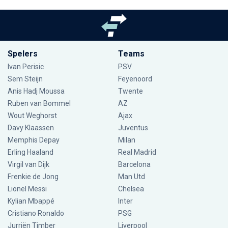
Spelers
Teams
Ivan Perisic
PSV
Sem Steijn
Feyenoord
Anis Hadj Moussa
Twente
Ruben van Bommel
AZ
Wout Weghorst
Ajax
Davy Klaassen
Juventus
Memphis Depay
Milan
Erling Haaland
Real Madrid
Virgil van Dijk
Barcelona
Frenkie de Jong
Man Utd
Lionel Messi
Chelsea
Kylian Mbappé
Inter
Cristiano Ronaldo
PSG
Jurriën Timber
Liverpool