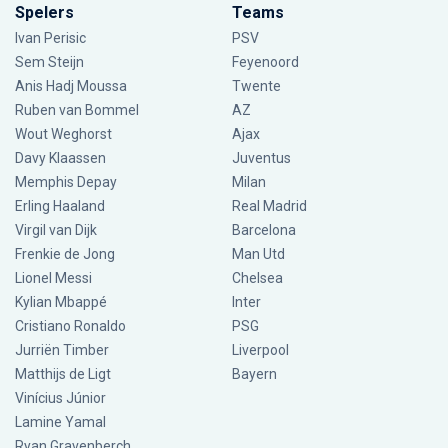
Spelers
Teams
Ivan Perisic
PSV
Sem Steijn
Feyenoord
Anis Hadj Moussa
Twente
Ruben van Bommel
AZ
Wout Weghorst
Ajax
Davy Klaassen
Juventus
Memphis Depay
Milan
Erling Haaland
Real Madrid
Virgil van Dijk
Barcelona
Frenkie de Jong
Man Utd
Lionel Messi
Chelsea
Kylian Mbappé
Inter
Cristiano Ronaldo
PSG
Jurriën Timber
Liverpool
Matthijs de Ligt
Bayern
Vinícius Júnior
Lamine Yamal
Ryan Gravenberch