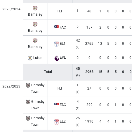
2023/2024
1
FLT
46
1
0
0
0
0
Barnsley
2
FAC
157
2
0
0
0
0
Barnsley
42
EL1
2765
12
5
5
0
0
Barnsley
(9)
EPL
Luton
0
0
0
0
0
0
0
45
Total
2968
15
5
5
0
0
(9)
Grimsby
1
2022/2023
FLT
27
0
0
0
0
0
Town
(1)
Grimsby
4
FAC
299
0
0
1
0
0
Town
(1)
Grimsby
26
EL2
1910
4
4
1
0
0
Town
(4)