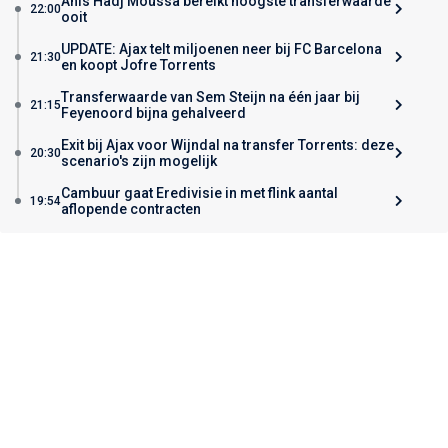
Anis Hadj Moussa bereikt hoogste transferwaarde
22:00
ooit
UPDATE: Ajax telt miljoenen neer bij FC Barcelona
21:30
en koopt Jofre Torrents
Transferwaarde van Sem Steijn na één jaar bij
21:15
Feyenoord bijna gehalveerd
Exit bij Ajax voor Wijndal na transfer Torrents: deze
20:30
scenario's zijn mogelijk
Cambuur gaat Eredivisie in met flink aantal
19:54
aflopende contracten