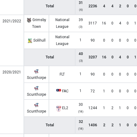
31
Total
2236
4
4
2
0
0
(6)
Grimsby
National
39
2021/2022
3117
16
0
4
0
1
Town
League
(3)
National
1
Solihull
90
0
0
0
0
0
League
40
Total
3207
16
0
4
0
1
(3)
2020/2021
1
FLT
90
0
0
0
0
0
Scunthorpe
1
FAC
72
1
0
0
0
0
Scunthorpe
30
EL2
1244
1
2
1
0
0
Scunthorpe
(18)
32
Total
1406
2
2
1
0
0
(18)