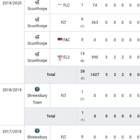
2019/2020
1
FLC
74
0
0
0
0
0
Scunthorpe
6
FLT
363
0
0
0
0
0
Scunthorpe
(1)
0
FAC
0
0
0
0
0
0
Scunthorpe
19
EL2
990
3
2
2
0
0
Scunthorpe
(8)
26
Total
1427
3
2
2
0
0
(9)
2018/2019
1
Shrewsbury
FLT
0
0
0
0
0
0
(1)
Town
1
Total
0
0
0
0
0
0
(1)
2017/2018
0
Shrewsbury
FLT
0
0
0
0
0
0