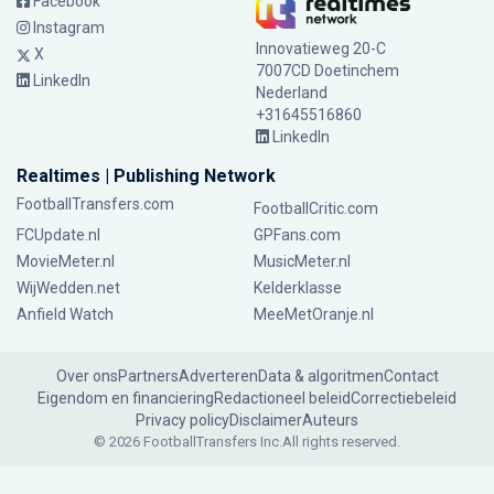
Facebook
Instagram
Innovatieweg 20-C
X
7007CD Doetinchem
LinkedIn
Nederland
+31645516860
LinkedIn
Realtimes | Publishing Network
FootballTransfers.com
FootballCritic.com
FCUpdate.nl
GPFans.com
MovieMeter.nl
MusicMeter.nl
WijWedden.net
Kelderklasse
Anfield Watch
MeeMetOranje.nl
Over ons
Partners
Adverteren
Data & algoritmen
Contact
Eigendom en financiering
Redactioneel beleid
Correctiebeleid
Privacy policy
Disclaimer
Auteurs
© 2026 FootballTransfers Inc.
All rights reserved.