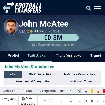
John McAtee
A, M (C)
Skill: 49.7
Pot: 50.4
€0.3M
Laatste update: 1 aug. 26
ETV
Profiel
Statistieken
Transfernieuws
Transfer
John McAtee Statistieken
Alle
Alle Competities
Nationale Competities
Internationaal Competities
Nationaal Team
Seizoen
Team
Competitie
MP
Bolton
2025/2026
1
FLC
62
0
0
0
0
0
Wanderers