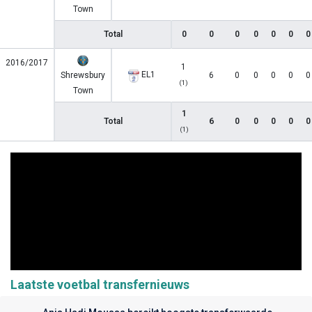
Town
Total
0
0
0
0
0
0
0
2016/2017
1
EL1
Shrewsbury
6
0
0
0
0
0
(1)
Town
1
Total
6
0
0
0
0
0
(1)
Laatste voetbal transfernieuws