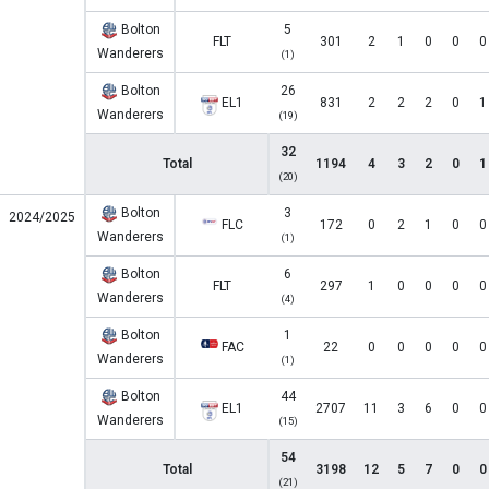
Bolton
5
FLT
301
2
1
0
0
0
Wanderers
(1)
Bolton
26
EL1
831
2
2
2
0
1
Wanderers
(19)
32
Total
1194
4
3
2
0
1
(20)
Bolton
3
2024/2025
FLC
172
0
2
1
0
0
Wanderers
(1)
Bolton
6
FLT
297
1
0
0
0
0
Wanderers
(4)
Bolton
1
FAC
22
0
0
0
0
0
Wanderers
(1)
Bolton
44
EL1
2707
11
3
6
0
0
Wanderers
(15)
54
Total
3198
12
5
7
0
0
(21)