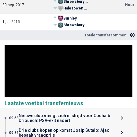
Shrewsbury Town
Huur
30 sep. 2017
Halesowen Town
Burnley
1 jul. 2015
Shrewsbury Town
€0
Totale transfersommen:
Laatste voetbal transfernieuws
Nieuwe club mengt zich in strijd voor Couhaib
09:58
Driouech: PSV-exit nadert
Drie clubs hopen op komst Josip Sutalo: Ajax
09:36
bepaalt vraagprijs