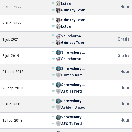
Luton
Huur
3 aug. 2022
Grimsby Town
Grimsby Town
2 aug. 2022
Luton
Scunthorpe
Gratis
1 jul. 2021
Grimsby Town
Shrewsbury Town
Gratis
8 jul. 2019
Scunthorpe
Shrewsbury Town
Huur
21 dec. 2018
Curzon Ashton FC
Shrewsbury Town
Huur
26 sep. 2018
AFC Telford United
Shrewsbury Town
Huur
3 aug. 2018
Ashton United
Shrewsbury Town
Huur
12 feb. 2018
AFC Telford United