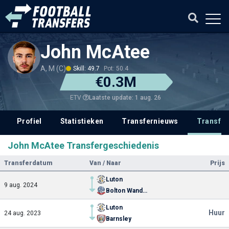
John McAtee
A, M (C)
Skill: 49.7
Pot: 50.4
€0.3M
Laatste update: 1 aug. 26
ETV
Profiel
Statistieken
Transfernieuws
Transfer
John McAtee Transfergeschiedenis
Transferdatum
Van / Naar
Prijs
Luton
9 aug. 2024
Bolton Wanderers
Luton
Huur
24 aug. 2023
Barnsley