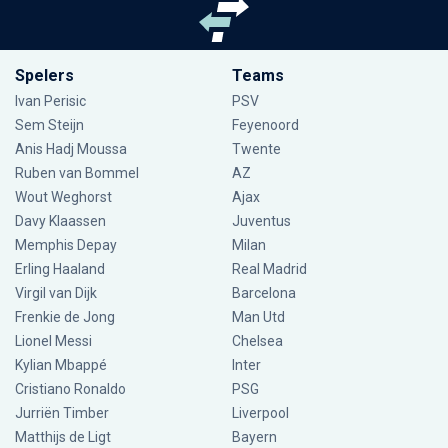
Spelers
Teams
Ivan Perisic
PSV
Sem Steijn
Feyenoord
Anis Hadj Moussa
Twente
Ruben van Bommel
AZ
Wout Weghorst
Ajax
Davy Klaassen
Juventus
Memphis Depay
Milan
Erling Haaland
Real Madrid
Virgil van Dijk
Barcelona
Frenkie de Jong
Man Utd
Lionel Messi
Chelsea
Kylian Mbappé
Inter
Cristiano Ronaldo
PSG
Jurriën Timber
Liverpool
Matthijs de Ligt
Bayern