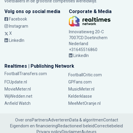
voetballers in de grootste competities wereldwijd.
Volg ons op social media
Corporate & Media
Facebook
Instagram
Innovatieweg 20-C
X
7007CD Doetinchem
LinkedIn
Nederland
+31645516860
LinkedIn
Realtimes | Publishing Network
FootballTransfers.com
FootballCritic.com
FCUpdate.nl
GPFans.com
MovieMeter.nl
MusicMeter.nl
WijWedden.net
Kelderklasse
Anfield Watch
MeeMetOranje.nl
Over ons
Partners
Adverteren
Data & algoritmen
Contact
Eigendom en financiering
Redactioneel beleid
Correctiebeleid
Privacy policy
Disclaimer
Auteurs