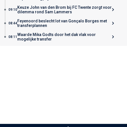
Keuze John van den Brom bij FC Twente zorgt voor
09:10
dilemma rond Sam Lammers
Feyenoord beslecht lot van Gonçalo Borges met
08:44
transferplannen
Waarde Mika Godts door het dak vlak voor
08:11
mogelijke transfer