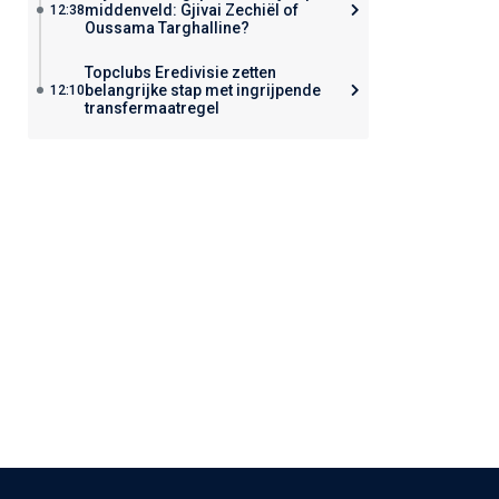
middenveld: Gjivai Zechiël of
12:38
Oussama Targhalline?
Topclubs Eredivisie zetten
belangrijke stap met ingrijpende
12:10
transfermaatregel