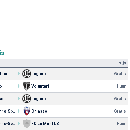
is
Prijs
thur
Lugano
Gratis
o
Voluntari
Huur
so
Lugano
Gratis
Lausanne-Sport
Chiasso
Gratis
Lausanne-Sport
FC Le Mont LS
Huur