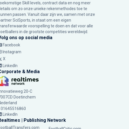
toekomstige Skill levels, contract data en nog meer
details om zo onze unieke rekenmethodes toe te
kunnen passen. Vanuit daar zijn we, samen met onze
partner SciSports, in staat om een eigen
transferwaarde voorspelling te doen en dat voor alle
voetballers in de grootste competities wereldwijd.
Volg ons op social media
Facebook
Instagram
X
LinkedIn
Corporate & Media
Innovatieweg 20-C
7007CD Doetinchem
Nederland
+31645516860
LinkedIn
Realtimes | Publishing Network
FootballTransfers.com
FootballCritic.com