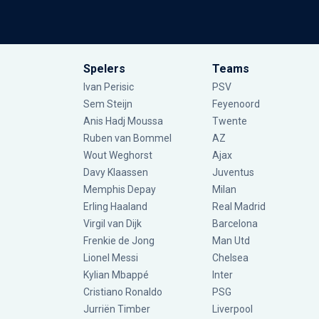
Spelers
Teams
Ivan Perisic
PSV
Sem Steijn
Feyenoord
Anis Hadj Moussa
Twente
Ruben van Bommel
AZ
Wout Weghorst
Ajax
Davy Klaassen
Juventus
Memphis Depay
Milan
Erling Haaland
Real Madrid
Virgil van Dijk
Barcelona
Frenkie de Jong
Man Utd
Lionel Messi
Chelsea
Kylian Mbappé
Inter
Cristiano Ronaldo
PSG
Jurriën Timber
Liverpool