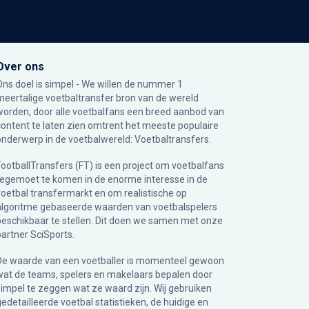
Over ons
Ons doel is simpel - We willen de nummer 1
meertalige voetbaltransfer bron van de wereld
worden, door alle voetbalfans een breed aanbod van
content te laten zien omtrent het meeste populaire
onderwerp in de voetbalwereld: Voetbaltransfers.
FootballTransfers (FT) is een project om voetbalfans
tegemoet te komen in de enorme interesse in de
voetbal transfermarkt en om realistische op
algoritme gebaseerde waarden van voetbalspelers
beschikbaar te stellen. Dit doen we samen met onze
partner
SciSports
.
De waarde van een voetballer is momenteel gewoon
wat de teams, spelers en makelaars bepalen door
simpel te zeggen wat ze waard zijn. Wij gebruiken
gedetailleerde voetbal statistieken, de huidige en