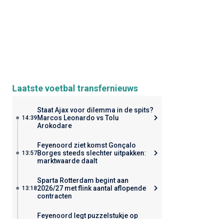
Laatste voetbal transfernieuws
Staat Ajax voor dilemma in de spits?
Marcos Leonardo vs Tolu
14:39
Arokodare
Feyenoord ziet komst Gonçalo
Borges steeds slechter uitpakken:
13:57
marktwaarde daalt
Sparta Rotterdam begint aan
2026/27 met flink aantal aflopende
13:18
contracten
Feyenoord legt puzzelstukje op