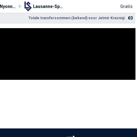
Stade Nyonnais
Lausanne-Sport
Gratis
€0
Totale transfersommen (bekend) voor Jetmir Krasniqi: