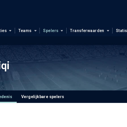
ties
Teams
Spelers
Transferwaarden
Stati
iqi
edenis
Vergelijkbare spelers