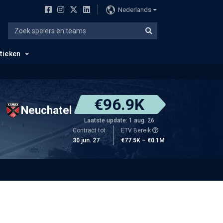
Nederlands
stieken
€96.9K
Neuchatel
Laatste update: 1 aug. 26
Contract tot
ETV Bereik
30 jun. 27
€77.5K – €0.1M