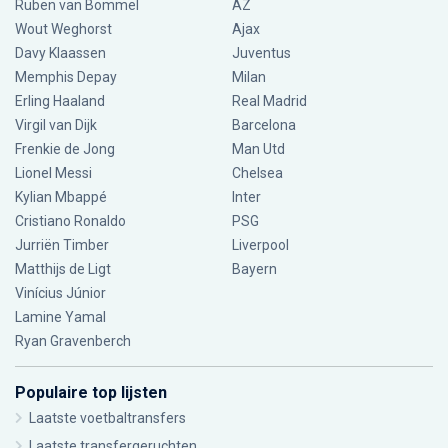
Ruben van Bommel
AZ
Wout Weghorst
Ajax
Davy Klaassen
Juventus
Memphis Depay
Milan
Erling Haaland
Real Madrid
Virgil van Dijk
Barcelona
Frenkie de Jong
Man Utd
Lionel Messi
Chelsea
Kylian Mbappé
Inter
Cristiano Ronaldo
PSG
Jurriën Timber
Liverpool
Matthijs de Ligt
Bayern
Vinícius Júnior
Lamine Yamal
Ryan Gravenberch
Populaire top lijsten
Laatste voetbaltransfers
Laatste transfergeruchten