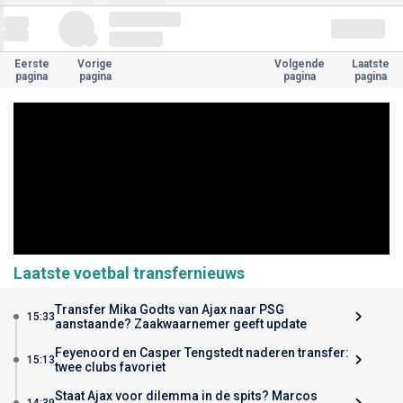
Eerste
Vorige
Volgende
Laatste
pagina
pagina
pagina
pagina
Laatste voetbal transfernieuws
Transfer Mika Godts van Ajax naar PSG
15:33
aanstaande? Zaakwaarnemer geeft update
Feyenoord en Casper Tengstedt naderen transfer:
15:13
twee clubs favoriet
Staat Ajax voor dilemma in de spits? Marcos
14:39