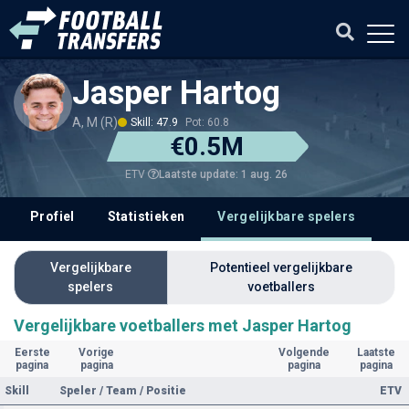
Jasper Hartog
A, M (R)
Skill: 47.9
Pot: 60.8
€0.5M
Laatste update: 1 aug. 26
ETV
Profiel
Statistieken
Vergelijkbare spelers
Vergelijkbare
Potentieel vergelijkbare
spelers
voetballers
Vergelijkbare voetballers met Jasper Hartog
Eerste
Vorige
Volgende
Laatste
pagina
pagina
pagina
pagina
Skill
Speler / Team / Positie
ETV