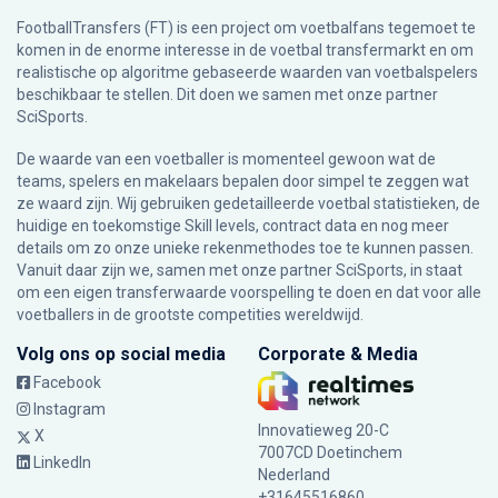
FootballTransfers (FT) is een project om voetbalfans tegemoet te
komen in de enorme interesse in de voetbal transfermarkt en om
realistische op algoritme gebaseerde waarden van voetbalspelers
beschikbaar te stellen. Dit doen we samen met onze partner
SciSports
.
De waarde van een voetballer is momenteel gewoon wat de
teams, spelers en makelaars bepalen door simpel te zeggen wat
ze waard zijn. Wij gebruiken gedetailleerde voetbal statistieken, de
huidige en toekomstige Skill levels, contract data en nog meer
details om zo onze unieke rekenmethodes toe te kunnen passen.
Vanuit daar zijn we, samen met onze partner SciSports, in staat
om een eigen transferwaarde voorspelling te doen en dat voor alle
voetballers in de grootste competities wereldwijd.
Volg ons op social media
Corporate & Media
Facebook
Instagram
Innovatieweg 20-C
X
7007CD Doetinchem
LinkedIn
Nederland
+31645516860