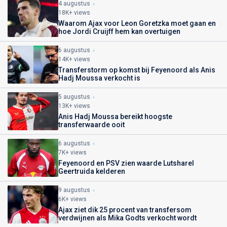
4 augustus
18K+ views
Waarom Ajax voor Leon Goretzka moet gaan en
hoe Jordi Cruijff hem kan overtuigen
6 augustus
14K+ views
Transferstorm op komst bij Feyenoord als Anis
Hadj Moussa verkocht is
5 augustus
13K+ views
Anis Hadj Moussa bereikt hoogste
transferwaarde ooit
6 augustus
7K+ views
Feyenoord en PSV zien waarde Lutsharel
Geertruida kelderen
9 augustus
6K+ views
Ajax ziet dik 25 procent van transfersom
verdwijnen als Mika Godts verkocht wordt