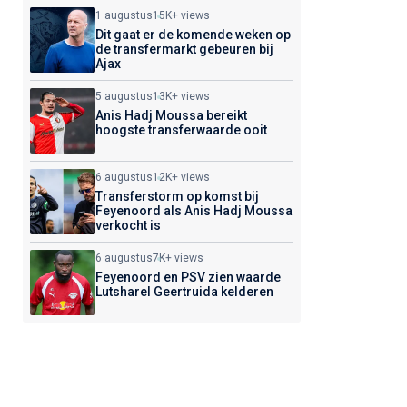
1 augustus
15K+ views
Dit gaat er de komende weken op
de transfermarkt gebeuren bij
Ajax
5 augustus
13K+ views
Anis Hadj Moussa bereikt
hoogste transferwaarde ooit
6 augustus
12K+ views
Transferstorm op komst bij
Feyenoord als Anis Hadj Moussa
verkocht is
6 augustus
7K+ views
Feyenoord en PSV zien waarde
Lutsharel Geertruida kelderen