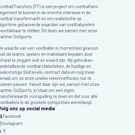
FootballTransfers (FT) is een project om voetbalfans
tegemoet te komen in de enorme interesse in de
voetbal transfermarkt en om realistische op
algoritme gebaseerde waarden van voetbalspelers
beschikbaar te stellen. Dit doen we samen met onze
partner
SciSports
.
De waarde van een voetballer is momenteel gewoon
wat de teams, spelers en makelaars bepalen door
simpel te zeggen wat ze waard zijn. Wij gebruiken
gedetailleerde voetbal statistieken, de huidige en
toekomstige Skill levels, contract data en nog meer
details om zo onze unieke rekenmethodes toe te
kunnen passen. Vanuit daar zijn we, samen met onze
partner SciSports, in staat om een eigen
transferwaarde voorspelling te doen en dat voor alle
voetballers in de grootste competities wereldwijd.
Volg ons op social media
Facebook
Instagram
X