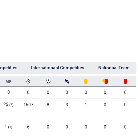
mpetities
Internationaal Competities
Nationaal Team
MP
0
0
0
0
0
0
0
25
1607
8
3
1
0
0
(6)
1
6
0
0
0
0
0
(1)