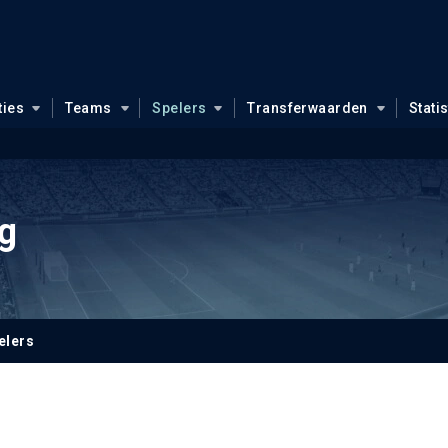
ties
Teams
Spelers
Transferwaarden
Stati
g
elers