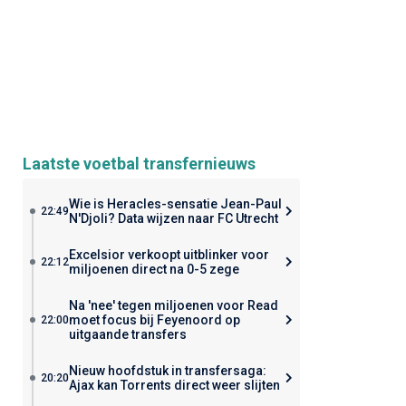
Laatste voetbal transfernieuws
Wie is Heracles-sensatie Jean-Paul
22:49
N'Djoli? Data wijzen naar FC Utrecht
Excelsior verkoopt uitblinker voor
22:12
miljoenen direct na 0-5 zege
Na 'nee' tegen miljoenen voor Read
moet focus bij Feyenoord op
22:00
uitgaande transfers
Nieuw hoofdstuk in transfersaga:
20:20
Ajax kan Torrents direct weer slijten