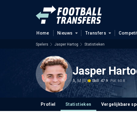
Home
Nieuws
Transfers
Competi
Spelers
Jasper Hartog
Statistieken
Jasper Harto
A, M (R)
Skill: 47.9
Pot: 60.8
Profiel
Statistieken
Vergelijkbare sp