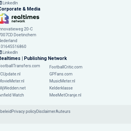
LinkedIn
Corporate & Media
Innovatieweg 20-C
7007CD Doetinchem
Nederland
+31645516860
LinkedIn
Realtimes | Publishing Network
FootballTransfers.com
FootballCritic.com
FCUpdate.nl
GPFans.com
MovieMeter.nl
MusicMeter.nl
WijWedden.net
Kelderklasse
Anfield Watch
MeeMetOranje.nl
ebeleid
Privacy policy
Disclaimer
Auteurs