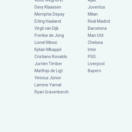
Wout Weghorst
Ajax
Davy Klaassen
Juventus
Memphis Depay
Milan
Erling Haaland
Real Madrid
Virgil van Dijk
Barcelona
Frenkie de Jong
Man Utd
Lionel Messi
Chelsea
Kylian Mbappé
Inter
Cristiano Ronaldo
PSG
Jurriën Timber
Liverpool
Matthijs de Ligt
Bayern
Vinícius Júnior
Lamine Yamal
Ryan Gravenberch