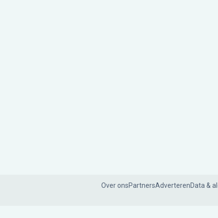
Over ons
Partners
Adverteren
Data & a