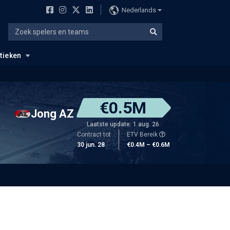
Nederlands
stieken
€0.5M
Jong AZ
Laatste update: 1 aug. 26
Contract tot
ETV Bereik
30 jun. 28
€0.4M – €0.6M