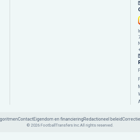
lgoritmen
Contact
Eigendom en financiering
Redactioneel beleid
Correcti
© 2026 FootballTransfers Inc.
All rights reserved.