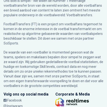
Ons doel is simpel - We willen de nummer 1 meertalige
voetbaltransfer bron van de wereld worden, door alle voetbalfans
een breed aanbod van content te laten zien omtrent het meeste
populaire onderwerp in de voetbalwereld: Voetbaltransfers.
FootballTransfers (FT) is een project om voetbalfans tegemoet te
komen in de enorme interesse in de voetbal transfermarkt en om
realistische op algoritme gebaseerde waarden van voetbalspelers
beschikbaar te stellen. Dit doen we samen met onze partner
SciSports
.
De waarde van een voetballer is momenteel gewoon wat de
teams, spelers en makelaars bepalen door simpel te zeggen wat
ze waard zijn. Wij gebruiken gedetailleerde voetbal statistieken, de
huidige en toekomstige Skill levels, contract data en nog meer
details om zo onze unieke rekenmethodes toe te kunnen passen.
Vanuit daar zijn we, samen met onze partner SciSports, in staat
om een eigen transferwaarde voorspelling te doen en dat voor alle
voetballers in de grootste competities wereldwijd.
Volg ons op social media
Corporate & Media
Facebook
Instagram