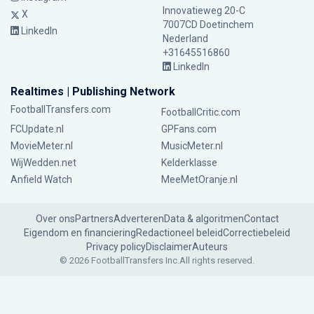
Innovatieweg 20-C
X
7007CD Doetinchem
LinkedIn
Nederland
+31645516860
LinkedIn
Realtimes | Publishing Network
FootballTransfers.com
FootballCritic.com
FCUpdate.nl
GPFans.com
MovieMeter.nl
MusicMeter.nl
WijWedden.net
Kelderklasse
Anfield Watch
MeeMetOranje.nl
Over ons
Partners
Adverteren
Data & algoritmen
Contact
Eigendom en financiering
Redactioneel beleid
Correctiebeleid
Privacy policy
Disclaimer
Auteurs
© 2026 FootballTransfers Inc.
All rights reserved.