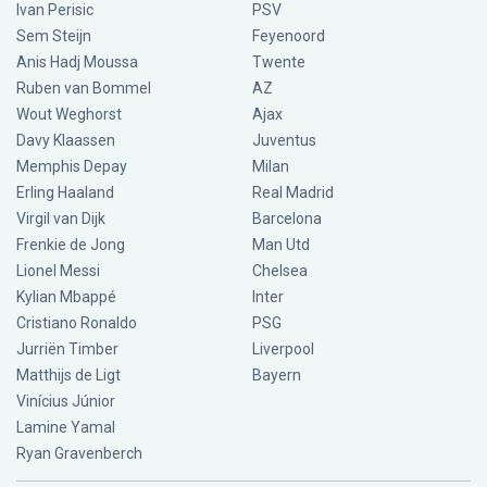
Ivan Perisic
PSV
Sem Steijn
Feyenoord
Anis Hadj Moussa
Twente
Ruben van Bommel
AZ
Wout Weghorst
Ajax
Davy Klaassen
Juventus
Memphis Depay
Milan
Erling Haaland
Real Madrid
Virgil van Dijk
Barcelona
Frenkie de Jong
Man Utd
Lionel Messi
Chelsea
Kylian Mbappé
Inter
Cristiano Ronaldo
PSG
Jurriën Timber
Liverpool
Matthijs de Ligt
Bayern
Vinícius Júnior
Lamine Yamal
Ryan Gravenberch