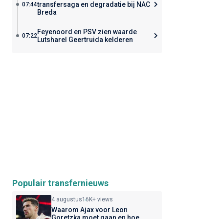
transfersaga en degradatie bij NAC
07:44
Breda
Feyenoord en PSV zien waarde
07:22
Lutsharel Geertruida kelderen
Populair transfernieuws
4 augustus
16K+ views
Waarom Ajax voor Leon
Goretzka moet gaan en hoe