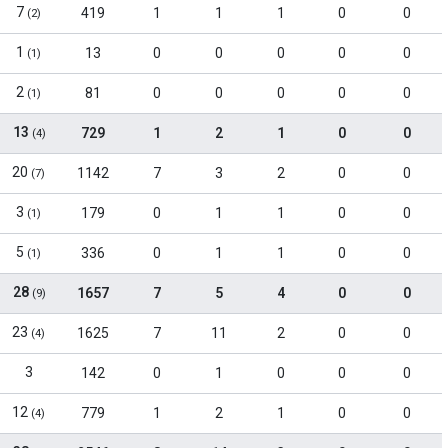
7
419
1
1
1
0
0
(2)
1
13
0
0
0
0
0
(1)
2
81
0
0
0
0
0
(1)
13
729
1
2
1
0
0
(4)
20
1142
7
3
2
0
0
(7)
3
179
0
1
1
0
0
(1)
5
336
0
1
1
0
0
(1)
28
1657
7
5
4
0
0
(9)
23
1625
7
11
2
0
0
(4)
3
142
0
1
0
0
0
12
779
1
2
1
0
0
(4)