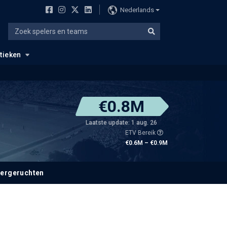
Nederlands
stieken
€0.8M
Laatste update: 1 aug. 26
ETV Bereik
€0.6M – €0.9M
fergeruchten