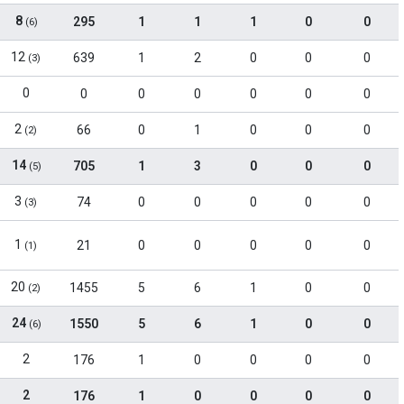
8
295
1
1
1
0
0
(6)
12
639
1
2
0
0
0
(3)
0
0
0
0
0
0
0
2
66
0
1
0
0
0
(2)
14
705
1
3
0
0
0
(5)
3
74
0
0
0
0
0
(3)
1
21
0
0
0
0
0
(1)
20
1455
5
6
1
0
0
(2)
24
1550
5
6
1
0
0
(6)
2
176
1
0
0
0
0
2
176
1
0
0
0
0