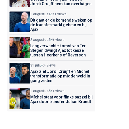
Jordi Cruijff hem kan overtuigen
1 augustus
15K+ views
Dit gaat er de komende weken op
de transfermarkt gebeuren bij
Ajax
2 augustus
5K+ views
Langverwachte komst van Ter
Stegen dwingt Ajax tot keuze
tussen Heerkens of Reverson
31 juli
5K+ views
Ajax ziet Jordi Cruijff en Michel
transformatie op middenveld in
gang zetten
1 augustus
5K+ views
Míchel staat voor flinke puzzel bij
Ajax door transfer Julian Brandt