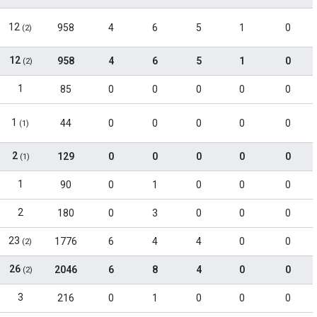
12
958
4
6
5
1
0
(2)
12
958
4
6
5
1
0
(2)
1
85
0
0
0
0
0
1
44
0
0
0
0
0
(1)
2
129
0
0
0
0
0
(1)
1
90
0
1
0
0
0
2
180
0
3
0
0
0
23
1776
6
4
4
0
0
(2)
26
2046
6
8
4
0
0
(2)
3
216
0
1
0
0
0