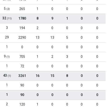
5
265
1
0
0
0
0
(2)
32
1780
8
9
1
0
0
(11)
3
194
2
0
0
0
0
29
2290
13
13
5
0
0
1
0
0
0
0
0
0
9
705
1
2
3
0
0
(1)
1
72
0
0
0
0
0
43
3261
16
15
8
0
0
(1)
1
90
0
0
0
0
0
1
90
0
0
0
0
0
2
120
1
0
0
0
0