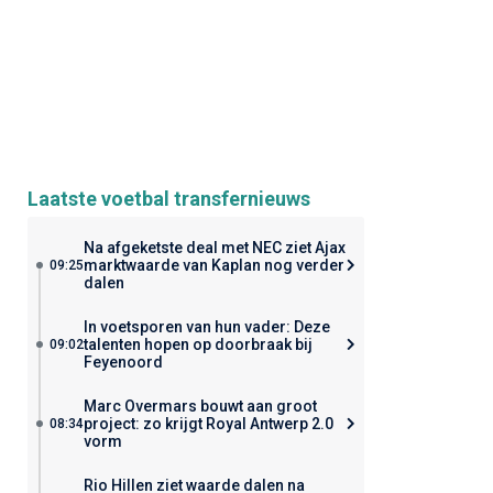
Laatste voetbal transfernieuws
Na afgeketste deal met NEC ziet Ajax
marktwaarde van Kaplan nog verder
09:25
dalen
In voetsporen van hun vader: Deze
talenten hopen op doorbraak bij
09:02
Feyenoord
Marc Overmars bouwt aan groot
project: zo krijgt Royal Antwerp 2.0
08:34
vorm
Rio Hillen ziet waarde dalen na