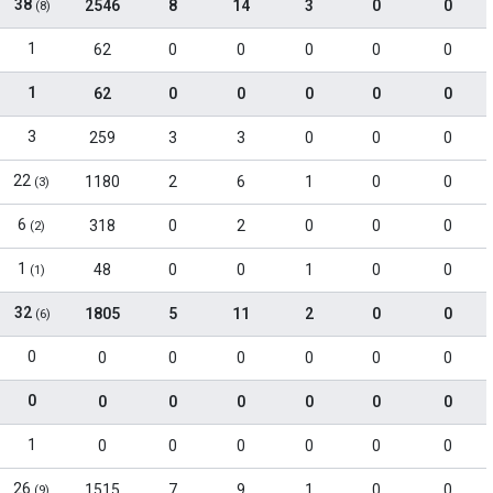
38
2546
8
14
3
0
0
(8)
1
62
0
0
0
0
0
1
62
0
0
0
0
0
3
259
3
3
0
0
0
22
1180
2
6
1
0
0
(3)
6
318
0
2
0
0
0
(2)
1
48
0
0
1
0
0
(1)
32
1805
5
11
2
0
0
(6)
0
0
0
0
0
0
0
0
0
0
0
0
0
0
1
0
0
0
0
0
0
26
1515
7
9
1
0
0
(9)