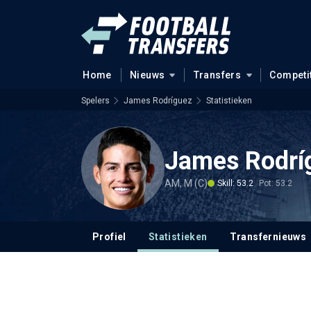
Home
Nieuws
Transfers
Competi
Spelers
James Rodríguez
Statistieken
James Rodrí
AM, M (C)
Skill: 53.2
Pot: 53.2
Profiel
Statistieken
Transfernieuws