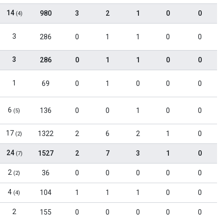
14
980
3
2
1
0
0
(4)
3
286
0
1
1
0
0
3
286
0
1
1
0
0
1
69
0
1
0
0
0
6
136
0
0
1
0
0
(5)
17
1322
2
6
2
1
0
(2)
24
1527
2
7
3
1
0
(7)
2
36
0
0
0
0
0
(2)
4
104
1
1
1
0
0
(4)
2
155
0
0
0
0
0