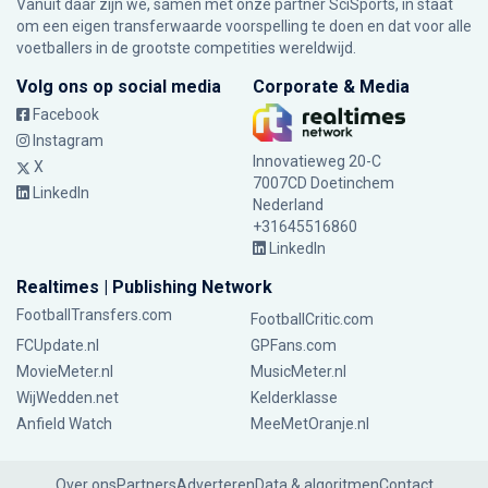
Vanuit daar zijn we, samen met onze partner SciSports, in staat
om een eigen transferwaarde voorspelling te doen en dat voor alle
voetballers in de grootste competities wereldwijd.
Volg ons op social media
Corporate & Media
Facebook
Instagram
Innovatieweg 20-C
X
7007CD Doetinchem
LinkedIn
Nederland
+31645516860
LinkedIn
Realtimes | Publishing Network
FootballTransfers.com
FootballCritic.com
FCUpdate.nl
GPFans.com
MovieMeter.nl
MusicMeter.nl
WijWedden.net
Kelderklasse
Anfield Watch
MeeMetOranje.nl
Over ons
Partners
Adverteren
Data & algoritmen
Contact