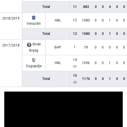
Total
11
882
0
0
4
0
0
2018/2019
12
HNL
1080
0
0
1
0
0
Varazdin
Total
12
1080
0
0
1
0
0
Siroki
2017/2018
1
BHP
78
0
0
0
0
0
Brijeg
14
HNL
1096
0
0
1
0
0
Dugopolje
(2)
15
Total
1174
0
0
1
0
0
(2)