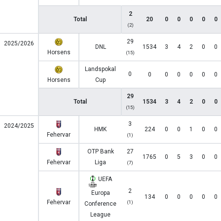
2
Total
20
0
0
0
0
0
(2)
29
2025/2026
DNL
1534
3
4
2
0
0
Horsens
(15)
Landspokal
0
0
0
0
0
0
0
Horsens
Cup
29
Total
1534
3
4
2
0
0
(15)
3
2024/2025
HMK
224
0
0
1
0
0
Fehervar
(1)
OTP Bank
27
1765
0
5
3
0
0
Fehervar
Liga
(7)
UEFA
2
Europa
134
0
0
0
0
0
Fehervar
(1)
Conference
League