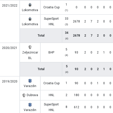
1
2021/2022
Croatia Cup
0
0
0
0
0
0
Lokomotiva
(1)
SuperSport
33
2678
2
7
2
0
0
Lokomotiva
HNL
(3)
34
Total
2678
2
7
2
0
0
(4)
2020/2021
5
Zeljeznicar
BHP
93
2
0
2
1
0
(4)
BL
5
Total
93
2
0
2
1
0
(4)
2019/2020
1
Croatia Cup
90
0
0
1
0
0
Varazdin
Dubrava
HNL
2
180
0
0
0
0
0
SuperSport
8
612
0
0
3
0
0
Varazdin
HNL