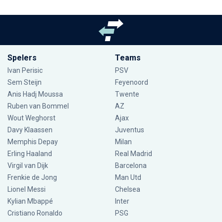
Spelers
Teams
Ivan Perisic
PSV
Sem Steijn
Feyenoord
Anis Hadj Moussa
Twente
Ruben van Bommel
AZ
Wout Weghorst
Ajax
Davy Klaassen
Juventus
Memphis Depay
Milan
Erling Haaland
Real Madrid
Virgil van Dijk
Barcelona
Frenkie de Jong
Man Utd
Lionel Messi
Chelsea
Kylian Mbappé
Inter
Cristiano Ronaldo
PSG