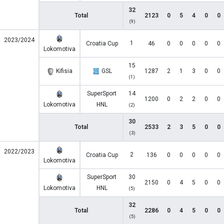
32
Total
2123
0
5
4
0
0
(9)
2023/2024
1
Croatia Cup
46
0
0
0
0
0
Lokomotiva
15
Kifisia
GSL
1287
2
1
3
0
0
(1)
SuperSport
14
1200
0
2
2
0
0
Lokomotiva
HNL
(2)
30
Total
2533
2
3
5
0
0
(3)
2022/2023
2
Croatia Cup
136
0
0
0
0
0
Lokomotiva
SuperSport
30
2150
0
4
5
0
0
Lokomotiva
HNL
(5)
32
Total
2286
0
4
5
0
0
(5)