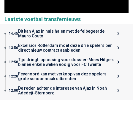
Laatste voetbal transfernieuws
Dit kan Ajax in huis halen met de felbegeerde
14:45
Mauro Couto
Excelsior Rotterdam moet deze drie spelers per
13:56
direct nieuw contract aanbieden
Tijd dringt: oplossing voor dossier-Mees Hilgers
12:58
binnen enkele weken nodig voor FC Twente
Feyenoord kan met verkoop van deze spelers
12:28
grote schoonmaak uitbreiden
De reden achter de interesse van Ajax in Noah
12:00
Adedeji-Sternberg