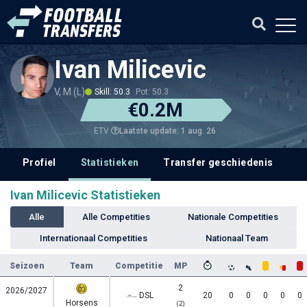
Ivan Milicevic
V, M (L)
Skill: 50.3
Pot: 50.3
€0.2M
Laatste update: 1 aug. 26
ETV
Profiel
Statistieken
Transfer geschiedenis
V
Ivan Milicevic Statistieken
Alle
Alle Competities
Nationale Competities
Internationaal Competities
Nationaal Team
Seizoen
Team
Competitie
MP
2
2026/2027
DSL
20
0
0
0
0
0
Horsens
(2)