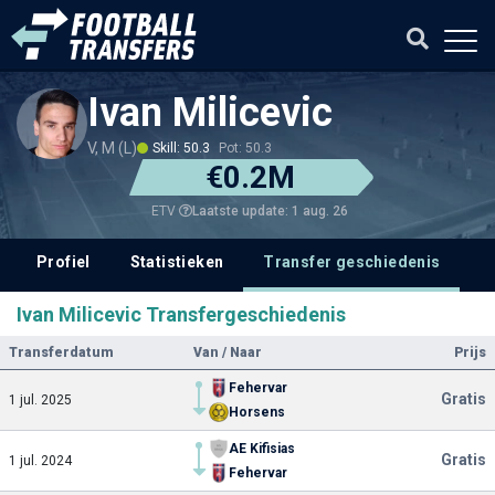
Ivan Milicevic
V, M (L)
Skill: 50.3
Pot: 50.3
€0.2M
Laatste update: 1 aug. 26
ETV
Profiel
Statistieken
Transfer geschiedenis
V
Ivan Milicevic Transfergeschiedenis
Transferdatum
Van / Naar
Prijs
Fehervar
Gratis
1 jul. 2025
Horsens
AE Kifisias
Gratis
1 jul. 2024
Fehervar