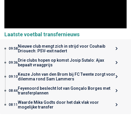
Laatste voetbal transfernieuws
Nieuwe club mengt zich in strijd voor Couhaib
09:58
Driouech: PSV-exit nadert
Drie clubs hopen op komst Josip Sutalo: Ajax
09:36
bepaalt vraagprijs
Keuze John van den Brom bij FC Twente zorgt voor
09:10
dilemma rond Sam Lammers
Feyenoord beslecht lot van Gonçalo Borges met
08:44
transferplannen
Waarde Mika Godts door het dak vlak voor
08:11
mogelijke transfer