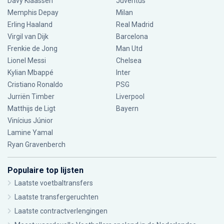
Davy Klaassen
Juventus
Memphis Depay
Milan
Erling Haaland
Real Madrid
Virgil van Dijk
Barcelona
Frenkie de Jong
Man Utd
Lionel Messi
Chelsea
Kylian Mbappé
Inter
Cristiano Ronaldo
PSG
Jurriën Timber
Liverpool
Matthijs de Ligt
Bayern
Vinícius Júnior
Lamine Yamal
Ryan Gravenberch
Populaire top lijsten
Laatste voetbaltransfers
Laatste transfergeruchten
Laatste contractverlengingen