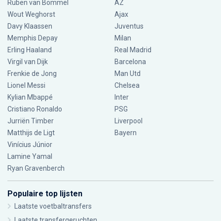
Ruben van Bommel
AZ
Wout Weghorst
Ajax
Davy Klaassen
Juventus
Memphis Depay
Milan
Erling Haaland
Real Madrid
Virgil van Dijk
Barcelona
Frenkie de Jong
Man Utd
Lionel Messi
Chelsea
Kylian Mbappé
Inter
Cristiano Ronaldo
PSG
Jurriën Timber
Liverpool
Matthijs de Ligt
Bayern
Vinícius Júnior
Lamine Yamal
Ryan Gravenberch
Populaire top lijsten
Laatste voetbaltransfers
Laatste transfergeruchten