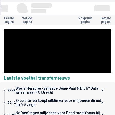
Eerste
Vorige
Volgende
Laatste
pagina
pagina
pagina
pagina
Laatste voetbal transfernieuws
Wie is Heracles-sensatie Jean-Paul N'Djoli? Data
22:49
wijzen naar FC Utrecht
Excelsior verkoopt uitblinker voor miljoenen direct
22:12
na 0-5 zege
Na 'nee' tegen miljoenen voor Read moet focus bij
22:00