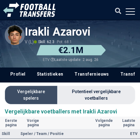
Irakli Azarovi
V (L)
Skill: 62.3
Pot: 68.1
€2.1M
Laatste update: 2 aug. 26
ETV
Profiel
Statistieken
Transfernieuws
Transfer
Vergelijkbare
Potentieel vergelijkbare
spelers
voetballers
Vergelijkbare voetballers met Irakli Azarovi
Eerste
Vorige
Volgende
Laatste
pagina
pagina
pagina
pagina
Skill
Speler / Team / Positie
ETV