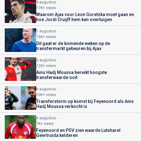
4 augustus
17K+ views
Waarom Ajax voor Leon Goretzka moet gaan en
hoe Jordi Cruijff hem kan overtuigen
1 augustus
15K+ views
Dit gaat er de komende weken op de
transfermarkt gebeuren bij Ajax
5 augustus
12K+ views
Anis Hadj Moussa bereikt hoogste
transferwaarde ooit
6 augustus
10K+ views
Transferstorm op komst bij Feyenoord als Anis
Hadj Moussa verkocht is
6 augustus
7K+ views
Feyenoord en PSV zien waarde Lutsharel
Geertruida kelderen