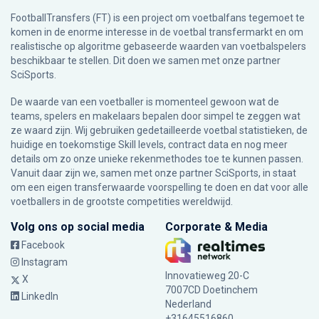
FootballTransfers (FT) is een project om voetbalfans tegemoet te
komen in de enorme interesse in de voetbal transfermarkt en om
realistische op algoritme gebaseerde waarden van voetbalspelers
beschikbaar te stellen. Dit doen we samen met onze partner
SciSports
.
De waarde van een voetballer is momenteel gewoon wat de
teams, spelers en makelaars bepalen door simpel te zeggen wat
ze waard zijn. Wij gebruiken gedetailleerde voetbal statistieken, de
huidige en toekomstige Skill levels, contract data en nog meer
details om zo onze unieke rekenmethodes toe te kunnen passen.
Vanuit daar zijn we, samen met onze partner SciSports, in staat
om een eigen transferwaarde voorspelling te doen en dat voor alle
voetballers in de grootste competities wereldwijd.
Volg ons op social media
Corporate & Media
Facebook
Instagram
Innovatieweg 20-C
X
7007CD Doetinchem
LinkedIn
Nederland
+31645516860