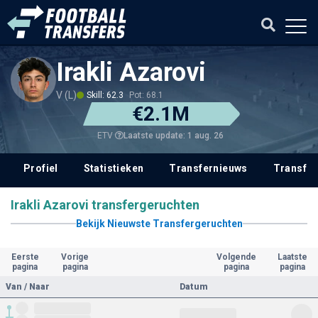
Irakli Azarovi
V (L)
Skill: 62.3
Pot: 68.1
€2.1M
Laatste update: 1 aug. 26
ETV
Profiel
Statistieken
Transfernieuws
Transfer
Irakli Azarovi transfergeruchten
Bekijk Nieuwste Transfergeruchten
Eerste
Vorige
Volgende
Laatste
pagina
pagina
pagina
pagina
Van / Naar
Datum