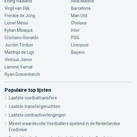
Erling Haaland
Real Madrid
Virgil van Dijk
Barcelona
Frenkie de Jong
Man Utd
Lionel Messi
Chelsea
Kylian Mbappé
Inter
Cristiano Ronaldo
PSG
Jurriën Timber
Liverpool
Matthijs de Ligt
Bayern
Vinícius Júnior
Lamine Yamal
Ryan Gravenberch
Populaire top lijsten
Laatste voetbaltransfers
Laatste transfergeruchten
Laatste contractverlengingen
Meest waardevolle Voetballers spelend in de Nederlandse
Eredivisie