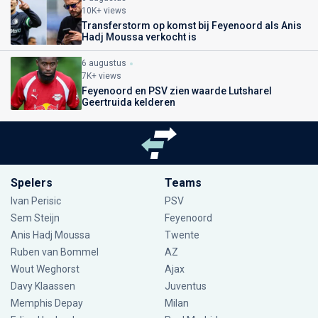
10K+ views
Transferstorm op komst bij Feyenoord als Anis
Hadj Moussa verkocht is
6 augustus
7K+ views
Feyenoord en PSV zien waarde Lutsharel
Geertruida kelderen
Spelers
Teams
Ivan Perisic
PSV
Sem Steijn
Feyenoord
Anis Hadj Moussa
Twente
Ruben van Bommel
AZ
Wout Weghorst
Ajax
Davy Klaassen
Juventus
Memphis Depay
Milan