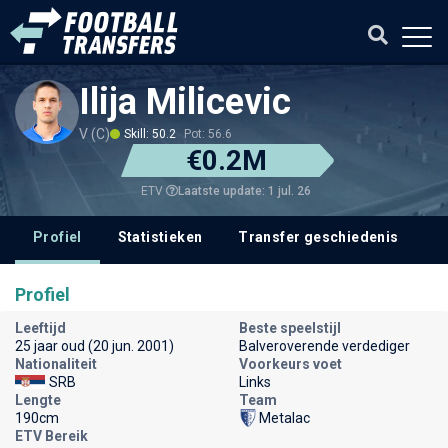
Ilija Milicevic
V (C)
Skill: 50.2
Pot: 56.6
€0.2M
Laatste update: 1 jul. 26
ETV
Profiel
Statistieken
Transfer geschiedenis
V
Profiel
Leeftijd
Beste speelstijl
25 jaar oud (20 jun. 2001)
Balveroverende verdediger
Nationaliteit
Voorkeurs voet
SRB
Links
Lengte
Team
190cm
Metalac
ETV Bereik