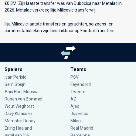
€0.3M. Zijn laatste transfer was van Dubocica naar Metalac in
2026. Metalac verkreeg Ilija Milicevic transfervrij.
Ilija Milicevic laatste transfers en geruchten, seizoens- en
carrièrestatistieken zijn beschikbaar op FootballTransfers.
Spelers
Teams
Ivan Perisic
PSV
Sem Steijn
Feyenoord
Anis Hadj Moussa
Twente
Ruben van Bommel
AZ
Wout Weghorst
Ajax
Davy Klaassen
Juventus
Memphis Depay
Milan
Erling Haaland
Real Madrid
Virgil van Dijk
Barcelona