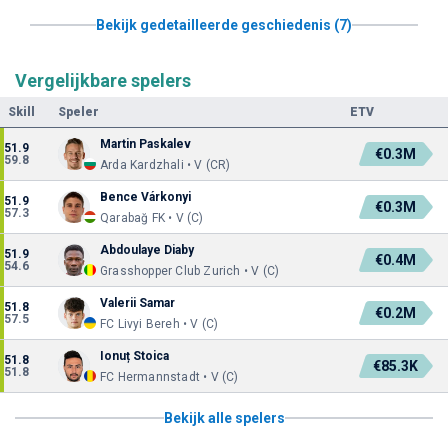
Bekijk gedetailleerde geschiedenis (7)
Vergelijkbare spelers
Skill
Speler
ETV
Martin Paskalev
51.9
€0.3M
59.8
Arda Kardzhali • V (CR)
Bence Várkonyi
51.9
€0.3M
57.3
Qarabağ FK • V (C)
Abdoulaye Diaby
51.9
€0.4M
54.6
Grasshopper Club Zurich • V (C)
Valerii Samar
51.8
€0.2M
57.5
FC Livyi Bereh • V (C)
Ionuț Stoica
51.8
€85.3K
51.8
FC Hermannstadt • V (C)
Bekijk alle spelers