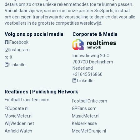
details om zo onze unieke rekenmethodes toe te kunnen passen.
Vanuit daar zijn we, samen met onze partner SciSports, in staat
om een eigen transferwaarde voorspelling te doen en dat voor alle
voetballers in de grootste competities wereldwijd.
Volg ons op social media
Corporate & Media
Facebook
Instagram
Innovatieweg 20-C
X
7007CD Doetinchem
LinkedIn
Nederland
+31645516860
LinkedIn
Realtimes | Publishing Network
FootballTransfers.com
FootballCritic.com
FCUpdate.nl
GPFans.com
MovieMeter.nl
MusicMeter.nl
WijWedden.net
Kelderklasse
Anfield Watch
MeeMetOranje.nl