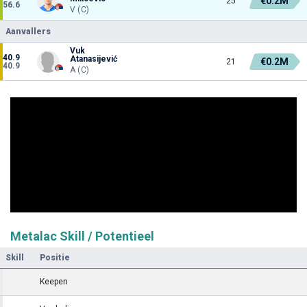
€0.2M
25
56.6
V (C)
Aanvallers
Vuk
40.9
Atanasijević
€0.2M
21
40.9
A (C)
Metalac Skill / Potentieel
Skill
Positie
Keepen