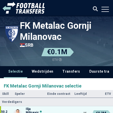
FK Metalac Gornji
Milanovac
SRB
€0.1M
ETV
Selectie
Wedstrijden
Transfers
Duurste tran
FK Metalac Gornji Milanovac selectie
Skill
Speler
Einde contract
Leeftijd
ETV
Verdedigers
Ilija
50.2
Milicevic