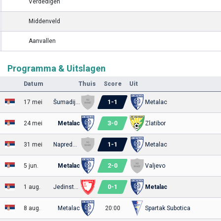
Verdedigen
Middenveld
Aanvallen
Programma & Uitslagen
Datum
Thuis
Score
Uit
1
-
1
17 mei
Šumadija 1903 Kragujevac
Metalac
3
-
0
24 mei
Metalac
Zlatibor
1
-
1
31 mei
Napredak Markovac
Metalac
2
-
0
5 jun.
Metalac
Valjevo
0
-
1
1 aug.
Jedinstvo
Metalac
8 aug.
Metalac
20:00
Spartak Subotica