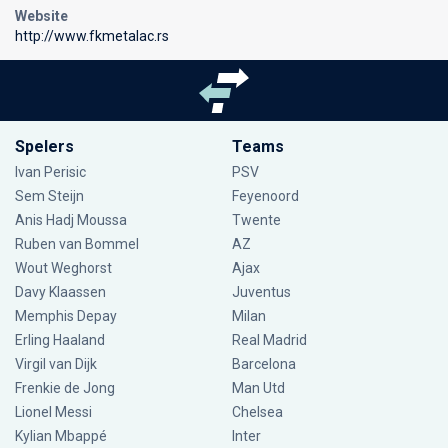
Website
http://www.fkmetalac.rs
Spelers
Teams
Ivan Perisic
PSV
Sem Steijn
Feyenoord
Anis Hadj Moussa
Twente
Ruben van Bommel
AZ
Wout Weghorst
Ajax
Davy Klaassen
Juventus
Memphis Depay
Milan
Erling Haaland
Real Madrid
Virgil van Dijk
Barcelona
Frenkie de Jong
Man Utd
Lionel Messi
Chelsea
Kylian Mbappé
Inter