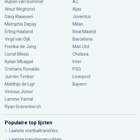
Ruben van Bommel
AZ
Wout Weghorst
Ajax
Davy Klaassen
Juventus
Memphis Depay
Milan
Erling Haaland
Real Madrid
Virgil van Dijk
Barcelona
Frenkie de Jong
Man Utd
Lionel Messi
Chelsea
Kylian Mbappé
Inter
Cristiano Ronaldo
PSG
Jurriën Timber
Liverpool
Matthijs de Ligt
Bayern
Vinícius Júnior
Lamine Yamal
Ryan Gravenberch
Populaire top lijsten
Laatste voetbaltransfers
Laatste transfergeruchten