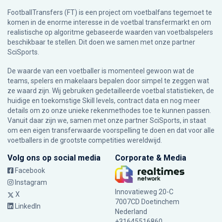
FootballTransfers (FT) is een project om voetbalfans tegemoet te
komen in de enorme interesse in de voetbal transfermarkt en om
realistische op algoritme gebaseerde waarden van voetbalspelers
beschikbaar te stellen. Dit doen we samen met onze partner
SciSports
.
De waarde van een voetballer is momenteel gewoon wat de
teams, spelers en makelaars bepalen door simpel te zeggen wat
ze waard zijn. Wij gebruiken gedetailleerde voetbal statistieken, de
huidige en toekomstige Skill levels, contract data en nog meer
details om zo onze unieke rekenmethodes toe te kunnen passen.
Vanuit daar zijn we, samen met onze partner SciSports, in staat
om een eigen transferwaarde voorspelling te doen en dat voor alle
voetballers in de grootste competities wereldwijd.
Volg ons op social media
Corporate & Media
Facebook
Instagram
Innovatieweg 20-C
X
7007CD Doetinchem
LinkedIn
Nederland
+31645516860