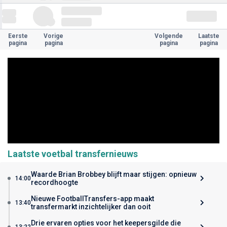
Eerste
Vorige
Volgende
Laatste
pagina
pagina
pagina
pagina
Laatste voetbal transfernieuws
Waarde Brian Brobbey blijft maar stijgen: opnieuw
14:00
recordhoogte
Nieuwe FootballTransfers-app maakt
13:40
transfermarkt inzichtelijker dan ooit
Drie ervaren opties voor het keepersgilde die
13:22