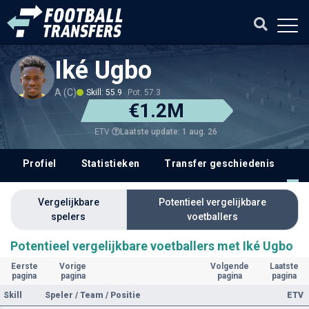
Iké Ugbo
A (C)
Skill: 55.9
Pot: 57.3
€1.2M
Laatste update: 1 aug. 26
ETV
Profiel
Statistieken
Transfer geschiedenis
V
Vergelijkbare
Potentieel vergelijkbare
spelers
voetballers
Potentieel vergelijkbare voetballers met Iké Ugbo
Eerste
Vorige
Volgende
Laatste
pagina
pagina
pagina
pagina
Skill
Speler / Team / Positie
ETV