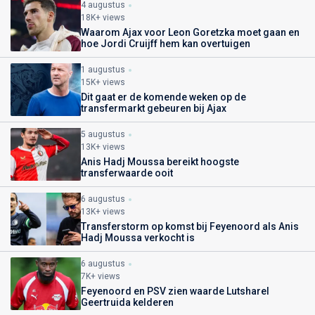
4 augustus
18K+ views
Waarom Ajax voor Leon Goretzka moet gaan en
hoe Jordi Cruijff hem kan overtuigen
1 augustus
15K+ views
Dit gaat er de komende weken op de
transfermarkt gebeuren bij Ajax
5 augustus
13K+ views
Anis Hadj Moussa bereikt hoogste
transferwaarde ooit
6 augustus
13K+ views
Transferstorm op komst bij Feyenoord als Anis
Hadj Moussa verkocht is
6 augustus
7K+ views
Feyenoord en PSV zien waarde Lutsharel
Geertruida kelderen