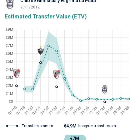
Club de Gimnasia y Esgrima La Plata
2011/2012
Estimated Transfer Value (ETV)
€4.9M
Transfersommen
Hoogste transfersom
€7M