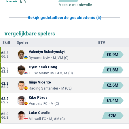
ETV
Meeste waardevolle
Bekijk gedetailleerde geschiedenis (5)
Vergelijkbare spelers
Skill
Speler
ETV
Valentyn Rubchynskyi
62.3
€0.9M
66.3
Dynamo Kyiv • M, VM (C)
Hyun-seok Hong
62.3
€1.8M
63.5
1.FSV Mainz 05 • AM, M (C)
Iñigo Vicente
62.2
€2.6M
62.2
Racing Santander • M (CL)
Kike Pérez
62.2
€1.4M
62.2
Venezia FC • M (C)
Luke Cundle
62.0
€2M
66.8
Millwall FC • M, AM (C)