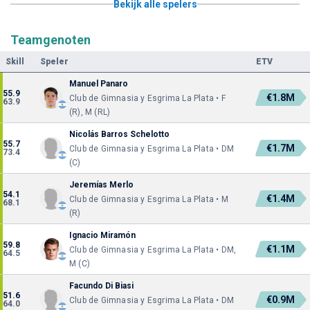
Bekijk alle spelers
Teamgenoten
Skill
Speler
ETV
Manuel Panaro
55.9
€1.8M
Club de Gimnasia y Esgrima La Plata • F
63.9
(R), M (RL)
Nicolás Barros Schelotto
55.7
€1.7M
Club de Gimnasia y Esgrima La Plata • DM
73.4
(C)
Jeremías Merlo
54.1
€1.4M
Club de Gimnasia y Esgrima La Plata • M
68.1
(R)
Ignacio Miramón
59.8
€1.1M
Club de Gimnasia y Esgrima La Plata • DM,
64.5
M (C)
Facundo Di Biasi
51.6
€0.9M
Club de Gimnasia y Esgrima La Plata • DM
64.0