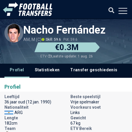
Nacho Fernández
AM, M (C)
Skill: 59.6
Pot: 59.6
€0.3M
Laatste update: 1 aug. 26
ETV
Profiel
Statistieken
Transfer geschiedenis
V
Profiel
Leeftijd
Beste speelstijl
36 jaar oud (12 jan. 1990)
Vrije spelmaker
Nationaliteit
Voorkeurs voet
ARG
Links
Lengte
Gewicht
182cm
67 kg
Team
ETV Bereik