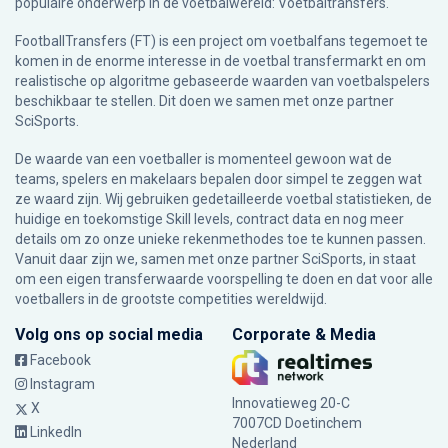
populaire onderwerp in de voetbalwereld: Voetbaltransfers.
FootballTransfers (FT) is een project om voetbalfans tegemoet te
komen in de enorme interesse in de voetbal transfermarkt en om
realistische op algoritme gebaseerde waarden van voetbalspelers
beschikbaar te stellen. Dit doen we samen met onze partner
SciSports
.
De waarde van een voetballer is momenteel gewoon wat de
teams, spelers en makelaars bepalen door simpel te zeggen wat
ze waard zijn. Wij gebruiken gedetailleerde voetbal statistieken, de
huidige en toekomstige Skill levels, contract data en nog meer
details om zo onze unieke rekenmethodes toe te kunnen passen.
Vanuit daar zijn we, samen met onze partner SciSports, in staat
om een eigen transferwaarde voorspelling te doen en dat voor alle
voetballers in de grootste competities wereldwijd.
Volg ons op social media
Corporate & Media
Facebook
Instagram
Innovatieweg 20-C
X
7007CD Doetinchem
LinkedIn
Nederland