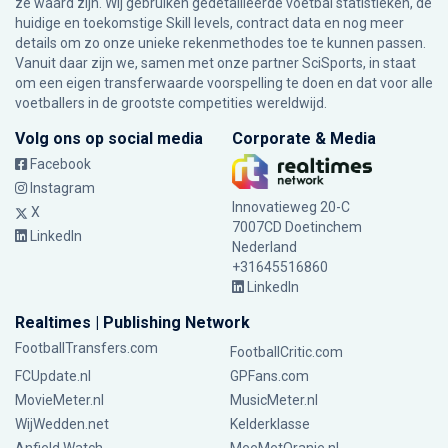
ze waard zijn. Wij gebruiken gedetailleerde voetbal statistieken, de
huidige en toekomstige Skill levels, contract data en nog meer
details om zo onze unieke rekenmethodes toe te kunnen passen.
Vanuit daar zijn we, samen met onze partner SciSports, in staat
om een eigen transferwaarde voorspelling te doen en dat voor alle
voetballers in de grootste competities wereldwijd.
Volg ons op social media
Corporate & Media
Facebook
Instagram
Innovatieweg 20-C
X
7007CD Doetinchem
LinkedIn
Nederland
+31645516860
LinkedIn
Realtimes | Publishing Network
FootballTransfers.com
FootballCritic.com
FCUpdate.nl
GPFans.com
MovieMeter.nl
MusicMeter.nl
WijWedden.net
Kelderklasse