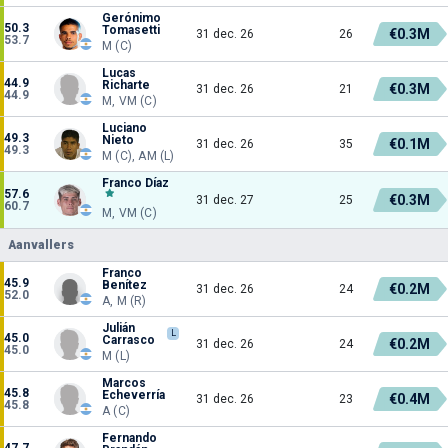
Gerónimo
50.3
Tomasetti
€0.3M
31 dec. 26
26
53.7
M (C)
Lucas
44.9
Richarte
€0.3M
31 dec. 26
21
44.9
M, VM (C)
Luciano
49.3
Nieto
€0.1M
31 dec. 26
35
49.3
M (C), AM (L)
Franco Díaz
57.6
€0.3M
31 dec. 27
25
60.7
M, VM (C)
Aanvallers
Franco
45.9
Benítez
€0.2M
31 dec. 26
24
52.0
A, M (R)
Julián
L
45.0
Carrasco
€0.2M
31 dec. 26
24
45.0
M (L)
Marcos
45.8
Echeverría
€0.4M
31 dec. 26
23
45.8
A (C)
Fernando
47.7