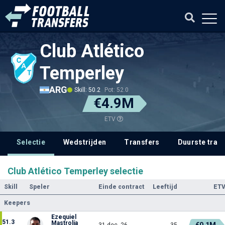
Club Atlético
Temperley
ARG
Skill: 50.2
Pot: 52.0
€4.9M
ETV
Selectie
Wedstrijden
Transfers
Duurste tran
Club Atlético Temperley selectie
Skill
Speler
Einde contract
Leeftijd
ET
Keepers
Ezequiel
51.3
Mastrolía
€0.1M
31 dec. 26
35