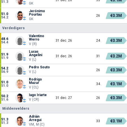
51.3
GK
Jerónimo
51.0
Pourtau
€0.3M
26
54.2
GK
Verdedigers
Valentino
48.6
Werro
€0.3M
31 dec. 26
24
54.4
V (R)
Lucas
51.9
Angelini
€0.2M
31 dec. 26
31
51.9
V (L)
Pedro Souto
54.2
€0.3M
26
56.9
V (L)
Rodrigo
51.0
Mazur
€0.1M
34
51.0
V (CL)
Iago Iriarte
50.2
€0.3M
31 dec. 27
26
51.6
V (CR)
Middenvelders
Adrián
51.3
Arregui
€0.1M
33
51.3
VM, M (C)