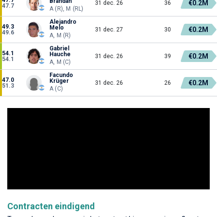
Brandán
€0.2M
31 dec. 26
36
47.7
A (R), M (RL)
Alejandro
49.3
Melo
€0.2M
31 dec. 27
30
49.6
A, M (R)
Gabriel
54.1
Hauche
€0.2M
31 dec. 26
39
54.1
A, M (C)
Facundo
47.0
Krüger
€0.2M
31 dec. 26
26
51.3
A (C)
Contracten eindigend