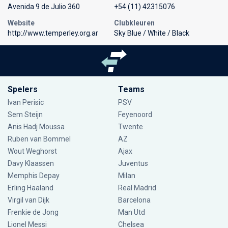
Avenida 9 de Julio 360
+54 (11) 42315076
Website
Clubkleuren
http://www.temperley.org.ar
Sky Blue / White / Black
Spelers
Teams
Ivan Perisic
PSV
Sem Steijn
Feyenoord
Anis Hadj Moussa
Twente
Ruben van Bommel
AZ
Wout Weghorst
Ajax
Davy Klaassen
Juventus
Memphis Depay
Milan
Erling Haaland
Real Madrid
Virgil van Dijk
Barcelona
Frenkie de Jong
Man Utd
Lionel Messi
Chelsea