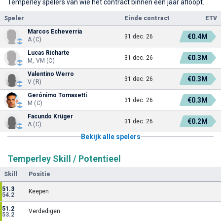
Temperley spelers van wie het contract binnen een jaar afloopt.
Speler
Einde contract
ETV
Marcos Echeverría
€0.4M
31 dec. 26
A (C)
Lucas Richarte
€0.3M
31 dec. 26
M, VM (C)
Valentino Werro
€0.3M
31 dec. 26
V (R)
Gerónimo Tomasetti
€0.3M
31 dec. 26
M (C)
Facundo Krüger
€0.2M
31 dec. 26
A (C)
Bekijk alle spelers
Temperley Skill / Potentieel
Skill
Positie
51.3
Keepen
54.2
51.2
Verdedigen
53.2