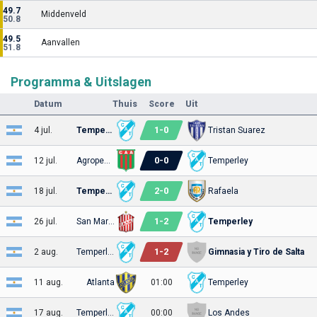
49.7
Middenveld
50.8
49.5
Aanvallen
51.8
Programma & Uitslagen
Datum
Thuis
Score
Uit
1
-
0
4 jul.
Temperley
Tristan Suarez
0
-
0
12 jul.
Agropecuario
Temperley
2
-
0
18 jul.
Temperley
Rafaela
1
-
2
26 jul.
San Martin
Temperley
1
-
2
2 aug.
Temperley
Gimnasia y Tiro de Salta
11 aug.
Atlanta
01:00
Temperley
17 aug.
Temperley
00:00
Los Andes