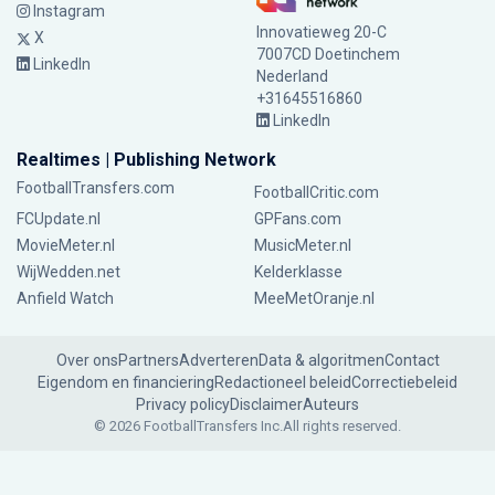
Instagram
Innovatieweg 20-C
X
7007CD Doetinchem
LinkedIn
Nederland
+31645516860
LinkedIn
Realtimes | Publishing Network
FootballTransfers.com
FootballCritic.com
FCUpdate.nl
GPFans.com
MovieMeter.nl
MusicMeter.nl
WijWedden.net
Kelderklasse
Anfield Watch
MeeMetOranje.nl
Over ons
Partners
Adverteren
Data & algoritmen
Contact
Eigendom en financiering
Redactioneel beleid
Correctiebeleid
Privacy policy
Disclaimer
Auteurs
© 2026 FootballTransfers Inc.
All rights reserved.