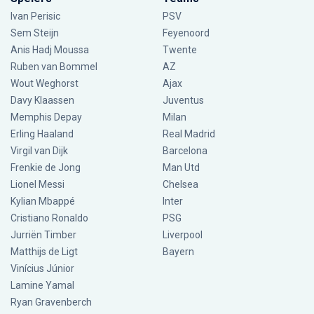
Ivan Perisic
PSV
Sem Steijn
Feyenoord
Anis Hadj Moussa
Twente
Ruben van Bommel
AZ
Wout Weghorst
Ajax
Davy Klaassen
Juventus
Memphis Depay
Milan
Erling Haaland
Real Madrid
Virgil van Dijk
Barcelona
Frenkie de Jong
Man Utd
Lionel Messi
Chelsea
Kylian Mbappé
Inter
Cristiano Ronaldo
PSG
Jurriën Timber
Liverpool
Matthijs de Ligt
Bayern
Vinícius Júnior
Lamine Yamal
Ryan Gravenberch