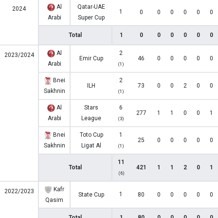
Al
Qatar-UAE
2024
1
0
0
0
0
0
0
Arabi
Super Cup
Total
1
0
0
0
0
0
0
Al
2
2023/2024
Emir Cup
46
0
0
0
0
0
Arabi
(1)
Bnei
2
ILH
73
0
0
2
0
0
Sakhnin
(1)
Al
Stars
6
277
1
1
0
0
1
Arabi
League
(3)
Bnei
Toto Cup
1
25
0
0
0
0
0
Sakhnin
Ligat Al
(1)
11
Total
421
1
1
2
0
1
(6)
Kafr
2022/2023
1
State Cup
80
0
0
0
0
0
Qasim
Total
1
80
0
0
0
0
0