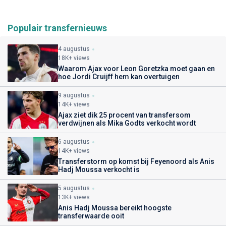
Populair transfernieuws
4 augustus
18K+ views
Waarom Ajax voor Leon Goretzka moet gaan en
hoe Jordi Cruijff hem kan overtuigen
9 augustus
14K+ views
Ajax ziet dik 25 procent van transfersom
verdwijnen als Mika Godts verkocht wordt
6 augustus
14K+ views
Transferstorm op komst bij Feyenoord als Anis
Hadj Moussa verkocht is
5 augustus
13K+ views
Anis Hadj Moussa bereikt hoogste
transferwaarde ooit