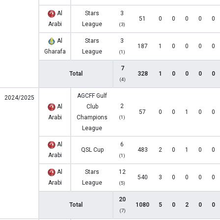
Al
Stars
3
51
0
0
0
0
0
Arabi
League
(3)
Al
Stars
3
187
1
0
0
0
0
Gharafa
League
(1)
7
Total
328
1
0
0
0
0
(4)
AGCFF Gulf
2024/2025
2
Al
Club
57
0
0
1
0
0
Arabi
Champions
(1)
League
Al
6
QSL Cup
483
2
0
1
0
0
Arabi
(1)
Al
Stars
12
540
3
0
0
0
0
Arabi
League
(5)
20
Total
1080
5
0
2
0
0
(7)