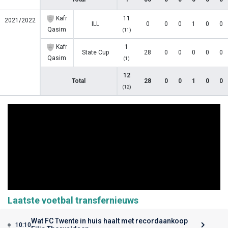
Kafr
11
2021/2022
ILL
0
0
0
1
0
0
Qasim
(11)
Kafr
1
State Cup
28
0
0
0
0
0
Qasim
(1)
12
Total
28
0
0
1
0
0
(12)
Laatste voetbal transfernieuws
Wat FC Twente in huis haalt met recordaankoop
10:10