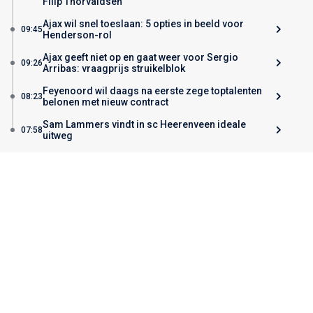
Filip Thorvaldsen
Ajax wil snel toeslaan: 5 opties in beeld voor
09:45
Henderson-rol
Ajax geeft niet op en gaat weer voor Sergio
09:26
Arribas: vraagprijs struikelblok
Feyenoord wil daags na eerste zege toptalenten
08:23
belonen met nieuw contract
Sam Lammers vindt in sc Heerenveen ideale
07:58
uitweg