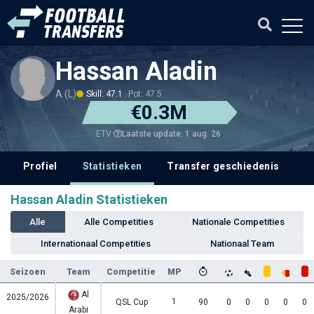
Hassan Aladin
A (L)
Skill: 47.1
Pot: 47.5
€0.3M
Laatste update: 1 aug. 26
ETV
Profiel
Statistieken
Transfer geschiedenis
Hassan Aladin Statistieken
Alle
Alle Competities
Nationale Competities
Internationaal Competities
Nationaal Team
Seizoen
Team
Competitie
MP
Al
2025/2026
1
QSL Cup
90
0
0
0
0
0
Arabi