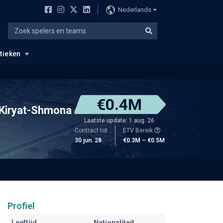
Nederlands
stieken
€0.4M
 Kiryat-Shmona
Laatste update: 1 aug. 26
Contract tot
ETV Bereik
30 jun. 28
€0.3M – €0.5M
Profiel
Leeftijd
Nationaliteit