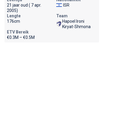
21 jaar oud ( 7 apr.
ISR
2005)
Lengte
Team
176cm
Hapoel Ironi
Kiryat-Shmona
ETV Bereik
€0.3M – €0.5M