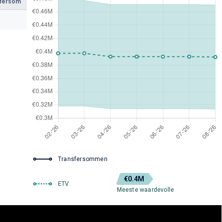
sfersom
Transfersommen
€0.4M
ETV
Meeste waardevolle