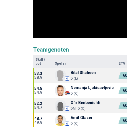
Teamgenoten
Skill
/
pot
Speler
ETV
Bilal Shaheen
53.3
€
58.9
D (L)
Nemanja Ljubisavljevic
54.8
€
54.9
D (C)
Ofir Benbenishti
52.2
€
54.7
DM, D (C)
Amit Glazer
48.7
€
49.9
D (C)