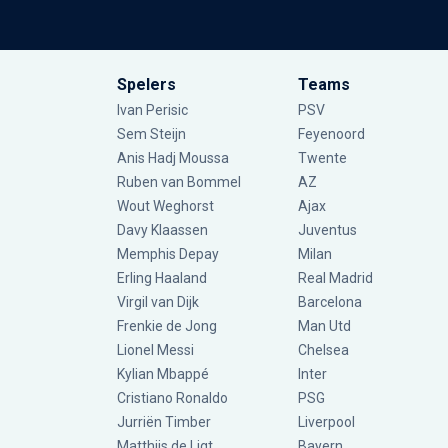
Spelers
Teams
Ivan Perisic
PSV
Sem Steijn
Feyenoord
Anis Hadj Moussa
Twente
Ruben van Bommel
AZ
Wout Weghorst
Ajax
Davy Klaassen
Juventus
Memphis Depay
Milan
Erling Haaland
Real Madrid
Virgil van Dijk
Barcelona
Frenkie de Jong
Man Utd
Lionel Messi
Chelsea
Kylian Mbappé
Inter
Cristiano Ronaldo
PSG
Jurriën Timber
Liverpool
Matthijs de Ligt
Bayern