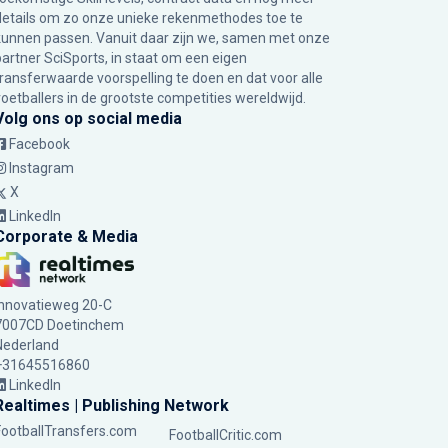
details om zo onze unieke rekenmethodes toe te
kunnen passen. Vanuit daar zijn we, samen met onze
partner SciSports, in staat om een eigen
transferwaarde voorspelling te doen en dat voor alle
voetballers in de grootste competities wereldwijd.
Volg ons op social media
Facebook
Instagram
X
LinkedIn
Corporate & Media
Innovatieweg 20-C
7007CD Doetinchem
Nederland
+31645516860
LinkedIn
Realtimes | Publishing Network
FootballTransfers.com
FootballCritic.com