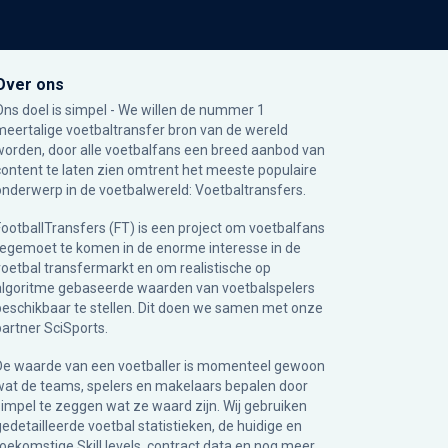
Over ons
Ons doel is simpel - We willen de nummer 1
meertalige voetbaltransfer bron van de wereld
worden, door alle voetbalfans een breed aanbod van
content te laten zien omtrent het meeste populaire
onderwerp in de voetbalwereld: Voetbaltransfers.
FootballTransfers (FT) is een project om voetbalfans
tegemoet te komen in de enorme interesse in de
voetbal transfermarkt en om realistische op
algoritme gebaseerde waarden van voetbalspelers
beschikbaar te stellen. Dit doen we samen met onze
partner
SciSports
.
De waarde van een voetballer is momenteel gewoon
wat de teams, spelers en makelaars bepalen door
simpel te zeggen wat ze waard zijn. Wij gebruiken
gedetailleerde voetbal statistieken, de huidige en
toekomstige Skill levels, contract data en nog meer