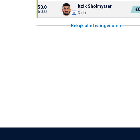
Itzik Sholmyster
50.0
€
50.0
D (L)
Bekijk alle teamgenoten