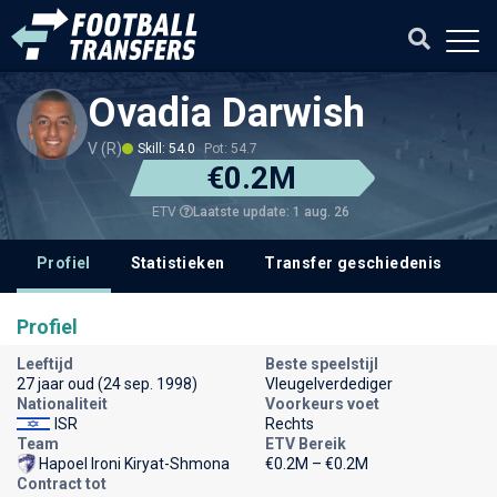
Ovadia Darwish
V (R)
Skill: 54.0
Pot: 54.7
€0.2M
Laatste update: 1 aug. 26
ETV
Profiel
Statistieken
Transfer geschiedenis
V
Profiel
Leeftijd
Beste speelstijl
27 jaar oud (24 sep. 1998)
Vleugelverdediger
Nationaliteit
Voorkeurs voet
ISR
Rechts
Team
ETV Bereik
Hapoel Ironi Kiryat-Shmona
€0.2M – €0.2M
Contract tot