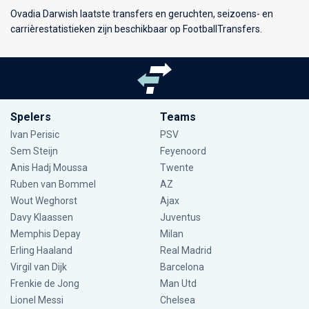
Ovadia Darwish laatste transfers en geruchten, seizoens- en
carrièrestatistieken zijn beschikbaar op FootballTransfers.
Spelers
Teams
Ivan Perisic
PSV
Sem Steijn
Feyenoord
Anis Hadj Moussa
Twente
Ruben van Bommel
AZ
Wout Weghorst
Ajax
Davy Klaassen
Juventus
Memphis Depay
Milan
Erling Haaland
Real Madrid
Virgil van Dijk
Barcelona
Frenkie de Jong
Man Utd
Lionel Messi
Chelsea