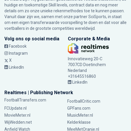
huidige en toekomstige Skill levels, contract data en nog meer
details om zo onze unieke rekenmethodes toe te kunnen passen.
Vanuit daar zijn we, samen met onze partner SciSports, in staat
om een eigen transferwaarde voorspelling te doen en dat voor alle
voetballers in de grootste competities wereldwijd.
Volg ons op social media
Corporate & Media
Facebook
Instagram
Innovatieweg 20-C
X
7007CD Doetinchem
LinkedIn
Nederland
+31645516860
LinkedIn
Realtimes | Publishing Network
FootballTransfers.com
FootballCritic.com
FCUpdate.nl
GPFans.com
MovieMeter.nl
MusicMeter.nl
WijWedden.net
Kelderklasse
Anfield Watch
MeeMetOranje.nl