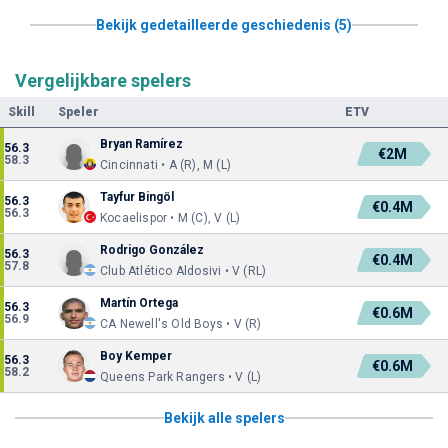
Bekijk gedetailleerde geschiedenis (5)
Vergelijkbare spelers
Skill
Speler
ETV
Bryan Ramírez
56.3
€2M
58.3
Cincinnati • A (R), M (L)
Tayfur Bingöl
56.3
€0.4M
56.3
Kocaelispor • M (C), V (L)
Rodrigo González
56.3
€0.4M
57.8
Club Atlético Aldosivi • V (RL)
Martín Ortega
56.3
€0.6M
56.9
CA Newell's Old Boys • V (R)
Boy Kemper
56.3
€0.6M
58.2
Queens Park Rangers • V (L)
Bekijk alle spelers