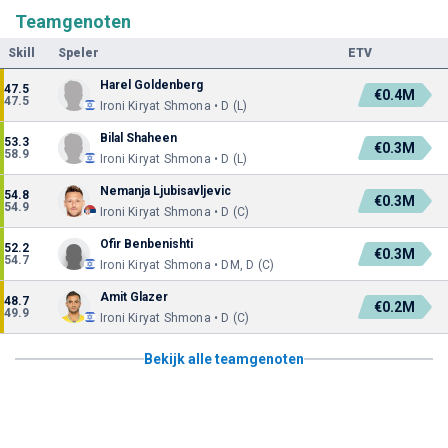
Teamgenoten
Skill
Speler
ETV
Harel Goldenberg
47.5
€0.4M
47.5
Ironi Kiryat Shmona • D (L)
Bilal Shaheen
53.3
€0.3M
58.9
Ironi Kiryat Shmona • D (L)
Nemanja Ljubisavljevic
54.8
€0.3M
54.9
Ironi Kiryat Shmona • D (C)
Ofir Benbenishti
52.2
€0.3M
54.7
Ironi Kiryat Shmona • DM, D (C)
Amit Glazer
48.7
€0.2M
49.9
Ironi Kiryat Shmona • D (C)
Bekijk alle teamgenoten