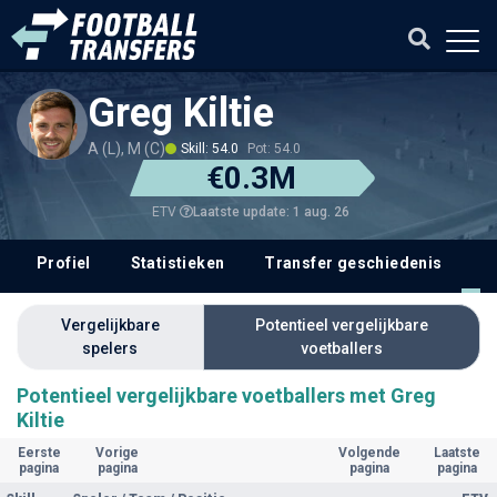
Greg Kiltie
A (L), M (C)
Skill: 54.0
Pot: 54.0
€0.3M
Laatste update: 1 aug. 26
ETV
Profiel
Statistieken
Transfer geschiedenis
V
Vergelijkbare
Potentieel vergelijkbare
spelers
voetballers
Potentieel vergelijkbare voetballers met Greg
Kiltie
Eerste
Vorige
Volgende
Laatste
pagina
pagina
pagina
pagina