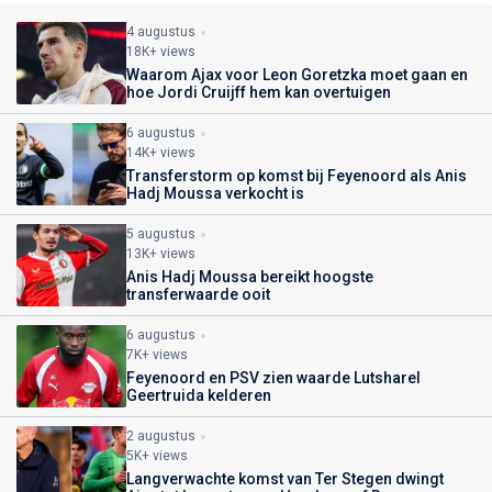
4 augustus
18K+ views
Waarom Ajax voor Leon Goretzka moet gaan en
hoe Jordi Cruijff hem kan overtuigen
6 augustus
14K+ views
Transferstorm op komst bij Feyenoord als Anis
Hadj Moussa verkocht is
5 augustus
13K+ views
Anis Hadj Moussa bereikt hoogste
transferwaarde ooit
6 augustus
7K+ views
Feyenoord en PSV zien waarde Lutsharel
Geertruida kelderen
2 augustus
5K+ views
Langverwachte komst van Ter Stegen dwingt