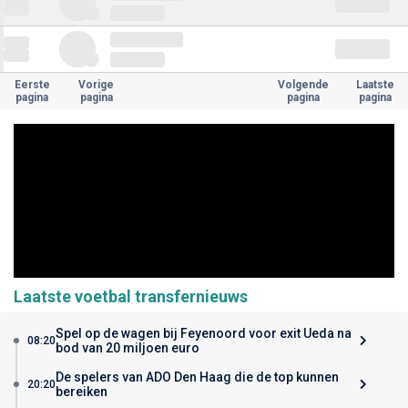
Eerste
Vorige
Volgende
Laatste
pagina
pagina
pagina
pagina
Laatste voetbal transfernieuws
Spel op de wagen bij Feyenoord voor exit Ueda na
08:20
bod van 20 miljoen euro
De spelers van ADO Den Haag die de top kunnen
20:20
bereiken