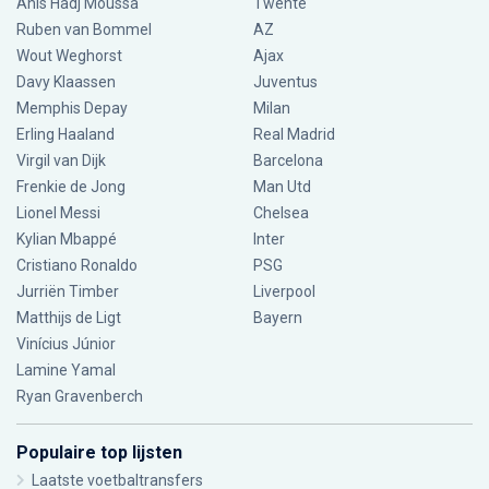
Anis Hadj Moussa
Twente
Ruben van Bommel
AZ
Wout Weghorst
Ajax
Davy Klaassen
Juventus
Memphis Depay
Milan
Erling Haaland
Real Madrid
Virgil van Dijk
Barcelona
Frenkie de Jong
Man Utd
Lionel Messi
Chelsea
Kylian Mbappé
Inter
Cristiano Ronaldo
PSG
Jurriën Timber
Liverpool
Matthijs de Ligt
Bayern
Vinícius Júnior
Lamine Yamal
Ryan Gravenberch
Populaire top lijsten
Laatste voetbaltransfers