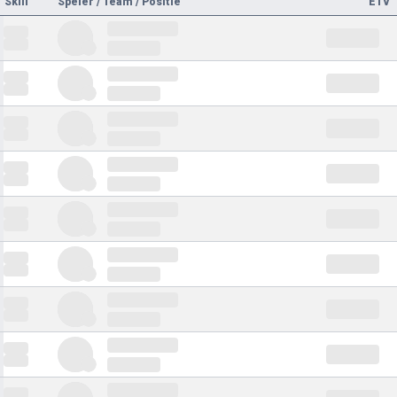
Skill
Speler / Team / Positie
ETV