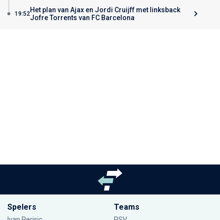
Het plan van Ajax en Jordi Cruijff met linksback
19:52
Jofre Torrents van FC Barcelona
Spelers
Teams
Ivan Perisic
PSV