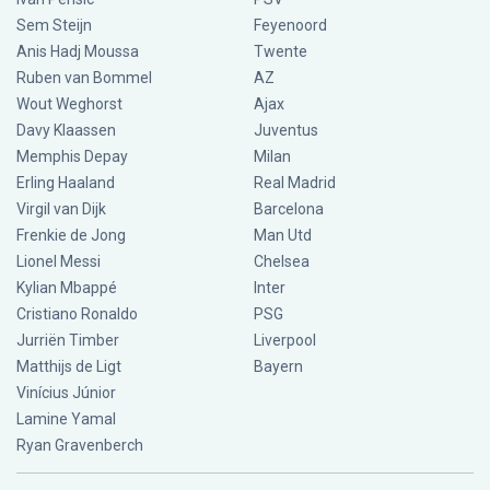
Sem Steijn
Feyenoord
Anis Hadj Moussa
Twente
Ruben van Bommel
AZ
Wout Weghorst
Ajax
Davy Klaassen
Juventus
Memphis Depay
Milan
Erling Haaland
Real Madrid
Virgil van Dijk
Barcelona
Frenkie de Jong
Man Utd
Lionel Messi
Chelsea
Kylian Mbappé
Inter
Cristiano Ronaldo
PSG
Jurriën Timber
Liverpool
Matthijs de Ligt
Bayern
Vinícius Júnior
Lamine Yamal
Ryan Gravenberch