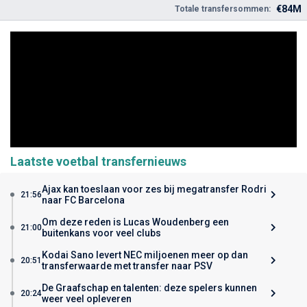
€84M
Totale transfersommen:
Laatste voetbal transfernieuws
Ajax kan toeslaan voor zes bij megatransfer Rodri
21:56
naar FC Barcelona
Om deze reden is Lucas Woudenberg een
21:00
buitenkans voor veel clubs
Kodai Sano levert NEC miljoenen meer op dan
20:51
transferwaarde met transfer naar PSV
De Graafschap en talenten: deze spelers kunnen
20:24
weer veel opleveren