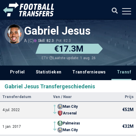
Gabriel Jesus
A (C)
Skill: 82.3
Pot: 82.3
€17.3M
Laatste update: 1 aug. 26
ETV
Profiel
Statistieken
Transfernieuws
Transfer
Gabriel Jesus Transfergeschiedenis
Transferdatum
Van / Naar
Prijs
Man City
€52M
4 jul. 2022
Arsenal
Palmeiras
€32M
1 jan. 2017
Man City