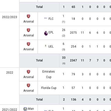
Total
1
65
1
0
0
0
1
2022/2023
FLC
18
0
0
0
0
Arsenal
(1)
26
EPL
2075
11
6
6
0
Arsenal
(2)
6
UEL
254
0
1
1
0
Arsenal
(3)
33
Total
2347
11
7
7
0
(6)
Emirates
2022
1
79
3
0
0
0
Arsenal
Cup
1
Florida Cup
57
1
0
0
0
Arsenal
Total
2
136
4
0
0
0
Man
1
2021/2022