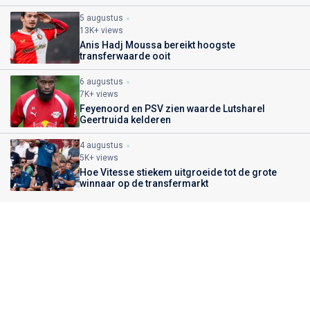
5 augustus
13K+ views
Anis Hadj Moussa bereikt hoogste
transferwaarde ooit
6 augustus
7K+ views
Feyenoord en PSV zien waarde Lutsharel
Geertruida kelderen
4 augustus
5K+ views
Hoe Vitesse stiekem uitgroeide tot de grote
winnaar op de transfermarkt