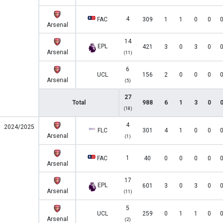
4
FAC
309
1
1
0
0
Arsenal
14
EPL
421
3
0
3
0
Arsenal
(11)
6
UCL
156
2
0
0
0
Arsenal
(5)
27
Total
988
6
1
3
0
(18)
4
2024/2025
FLC
301
4
1
0
0
Arsenal
(1)
1
FAC
40
0
0
0
0
Arsenal
17
EPL
601
3
0
3
0
Arsenal
(11)
5
UCL
259
0
1
1
0
Arsenal
(2)