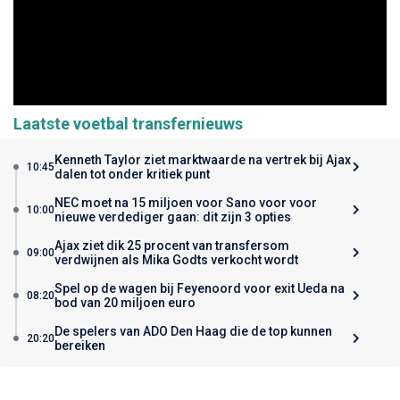
Laatste voetbal transfernieuws
Kenneth Taylor ziet marktwaarde na vertrek bij Ajax
10:45
dalen tot onder kritiek punt
NEC moet na 15 miljoen voor Sano voor voor
10:00
nieuwe verdediger gaan: dit zijn 3 opties
Ajax ziet dik 25 procent van transfersom
09:00
verdwijnen als Mika Godts verkocht wordt
Spel op de wagen bij Feyenoord voor exit Ueda na
08:20
bod van 20 miljoen euro
De spelers van ADO Den Haag die de top kunnen
20:20
bereiken