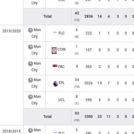
City
(5)
42
Total
2836
14
4
3
0
(12)
Man
6
2019/2020
FLC
222
1
1
0
0
City
(4)
Man
1
COM
107
0
0
0
0
City
(1)
Man
4
FAC
360
2
0
0
0
City
Man
34
EPL
2026
14
7
3
0
City
(13)
Man
8
UCL
590
6
3
0
0
City
(1)
53
Total
3305
23
11
3
0
(19)
Man
5
2018/2019
FLC
341
5
1
0
0