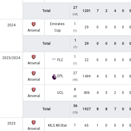
27
Total
1201
7
2
4
0
(14)
Emirates
1
2024
29
0
0
0
0
Arsenal
Cup
(1)
1
Total
29
0
0
0
0
(1)
1
2023/2024
FLC
22
0
0
0
0
Arsenal
(1)
27
EPL
1499
4
5
5
0
Arsenal
(10)
8
UCL
406
4
3
2
0
Arsenal
(4)
36
Total
1927
8
8
7
0
(15)
2023
1
MLS All-Star
65
1
0
0
0
Arsenal