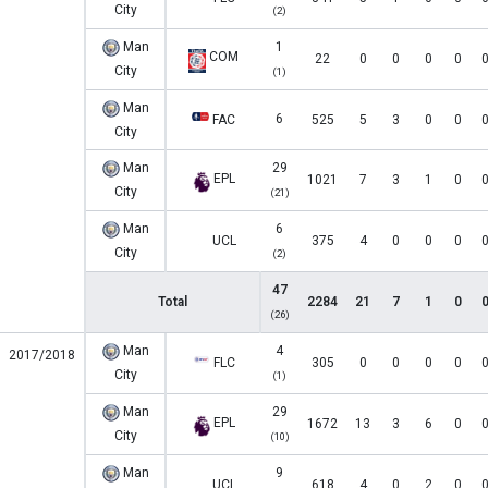
City
(2)
Man
1
COM
22
0
0
0
0
City
(1)
Man
6
FAC
525
5
3
0
0
City
Man
29
EPL
1021
7
3
1
0
City
(21)
Man
6
UCL
375
4
0
0
0
City
(2)
47
Total
2284
21
7
1
0
(26)
Man
4
2017/2018
FLC
305
0
0
0
0
City
(1)
Man
29
EPL
1672
13
3
6
0
City
(10)
Man
9
UCL
618
4
0
2
0