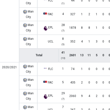
FLC
44
0
0
0
0
City
(1)
Man
4
FAC
327
1
2
1
0
City
Man
28
EPL
1878
8
8
1
0
City
(7)
Man
8
UCL
352
4
1
3
0
City
(5)
41
Total
2601
13
11
5
0
(13)
Man
2020/2021
1
FLC
74
1
0
0
0
City
Man
5
FAC
435
2
0
0
0
City
Man
29
EPL
2060
9
4
2
0
City
(7)
Man
7
UCL
267
2
0
1
0