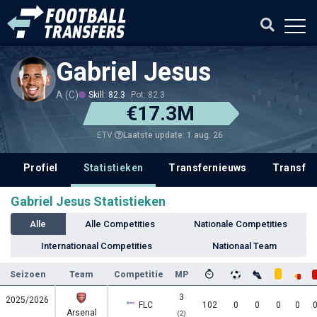
Gabriel Jesus
A (C)
Skill: 82.3
Pot: 82.3
€17.3M
Laatste update: 1 aug. 26
ETV
Profiel
Statistieken
Transfernieuws
Transfer
Gabriel Jesus Statistieken
Alle
Alle Competities
Nationale Competities
Internationaal Competities
Nationaal Team
Seizoen
Team
Competitie
MP
3
2025/2026
FLC
102
0
0
0
0
Arsenal
(2)