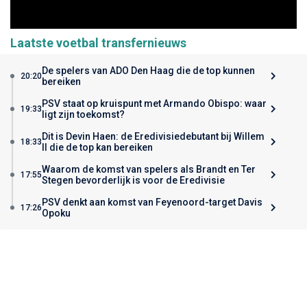
Laatste voetbal transfernieuws
De spelers van ADO Den Haag die de top kunnen
20:20
bereiken
PSV staat op kruispunt met Armando Obispo: waar
19:33
ligt zijn toekomst?
Dit is Devin Haen: de Eredivisiedebutant bij Willem
18:33
II die de top kan bereiken
Waarom de komst van spelers als Brandt en Ter
17:55
Stegen bevorderlijk is voor de Eredivisie
PSV denkt aan komst van Feyenoord-target Davis
17:26
Opoku