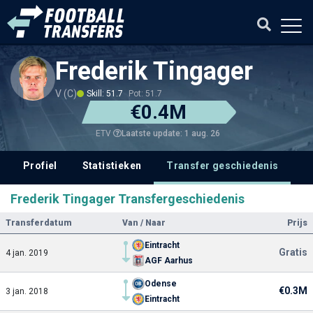
Frederik Tingager
V (C)
Skill: 51.7
Pot: 51.7
€0.4M
Laatste update: 1 aug. 26
ETV
Profiel
Statistieken
Transfer geschiedenis
V
Frederik Tingager Transfergeschiedenis
Transferdatum
Van / Naar
Prijs
Eintracht
Gratis
4 jan. 2019
AGF Aarhus
Odense
€0.3M
3 jan. 2018
Eintracht