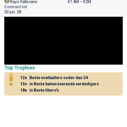
Rayo Vallecano
€1.4M – €2M
Contract tot
30 jun. 28
Top Trophies
12e
Beste voetballers ouder dan 34
13e
in Beste balveroverende verdedigers
18e
in Beste libero's