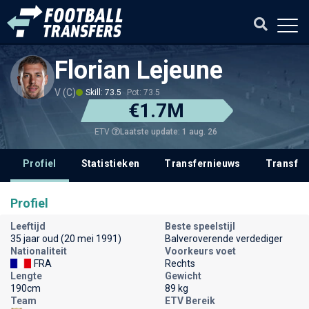
Florian Lejeune
V (C)
Skill: 73.5
Pot: 73.5
€1.7M
Laatste update: 1 aug. 26
ETV
Profiel
Statistieken
Transfernieuws
Transfer
Profiel
Leeftijd
Beste speelstijl
35 jaar oud (20 mei 1991)
Balveroverende verdediger
Nationaliteit
Voorkeurs voet
FRA
Rechts
Lengte
Gewicht
190cm
89 kg
Team
ETV Bereik