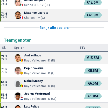
74.7
€12.6M
75.4
Genoa CFC • V (CL)
Maxence Lacroix
74.6
€41.8M
79.0
Chelsea • V (C)
Bekijk alle spelers
Teamgenoten
Skill
Speler
ETV
Andrei Rațiu
72.5
€15.5M
72.5
Rayo Vallecano • D (R)
Pep Chavarría
70.5
€8.5M
70.5
Rayo Vallecano • D (L)
Nobel Mendy
64.5
€6.5M
74.8
Rayo Vallecano • D (C)
Jozhua Vertrouwd
53.6
€1.8M
66.2
Rayo Vallecano • D (CL)
Luiz Felipe
62.5