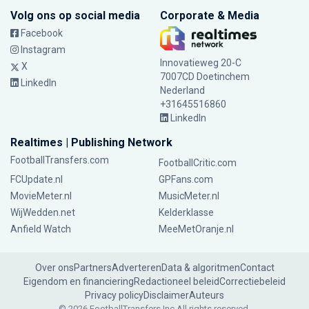
Volg ons op social media
Corporate & Media
Facebook
Instagram
Innovatieweg 20-C
X
7007CD Doetinchem
LinkedIn
Nederland
+31645516860
LinkedIn
Realtimes | Publishing Network
FootballTransfers.com
FootballCritic.com
FCUpdate.nl
GPFans.com
MovieMeter.nl
MusicMeter.nl
WijWedden.net
Kelderklasse
Anfield Watch
MeeMetOranje.nl
Over ons
Partners
Adverteren
Data & algoritmen
Contact
Eigendom en financiering
Redactioneel beleid
Correctiebeleid
Privacy policy
Disclaimer
Auteurs
© 2026 FootballTransfers Inc.
All rights reserved.