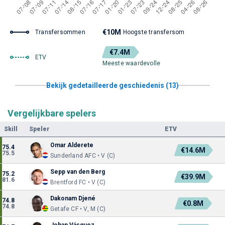
€10M
Transfersommen
Hoogste transfersom
€7.4M
ETV
Meeste waardevolle
Bekijk gedetailleerde geschiedenis (13)
Vergelijkbare spelers
Skill
Speler
ETV
Omar Alderete
75.4
€14.6M
75.5
Sunderland AFC • V (C)
Sepp van den Berg
75.2
€39.9M
81.6
Brentford FC • V (C)
Dakonam Djené
74.8
€0.8M
74.8
Getafe CF • V, M (C)
Johan Vásquez