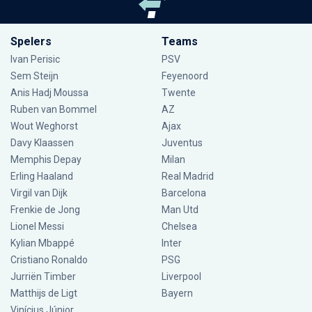
Spelers
Teams
Ivan Perisic
PSV
Sem Steijn
Feyenoord
Anis Hadj Moussa
Twente
Ruben van Bommel
AZ
Wout Weghorst
Ajax
Davy Klaassen
Juventus
Memphis Depay
Milan
Erling Haaland
Real Madrid
Virgil van Dijk
Barcelona
Frenkie de Jong
Man Utd
Lionel Messi
Chelsea
Kylian Mbappé
Inter
Cristiano Ronaldo
PSG
Jurriën Timber
Liverpool
Matthijs de Ligt
Bayern
Vinícius Júnior