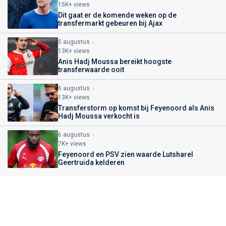
15K+ views
Dit gaat er de komende weken op de
transfermarkt gebeuren bij Ajax
5 augustus
13K+ views
Anis Hadj Moussa bereikt hoogste
transferwaarde ooit
6 augustus
13K+ views
Transferstorm op komst bij Feyenoord als Anis
Hadj Moussa verkocht is
6 augustus
7K+ views
Feyenoord en PSV zien waarde Lutsharel
Geertruida kelderen