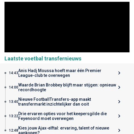
Laatste voetbal transfernieuws
Anis Hadj Moussa hoeft maar één Premier
14:43
League-club te overwegen
Waarde Brian Brobbey blijft maar stijgen: opnieuw
14:00
recordhoogte
Nieuwe FootballTransfers-app maakt
13:40
transfermarkt inzichtelijker dan ooit
Drie ervaren opties voor het keepersgilde die
13:22
Feyenoord moet overwegen
Kies jouw Ajax-elftal: ervaring, talent of nieuwe
12:48
aankopen?