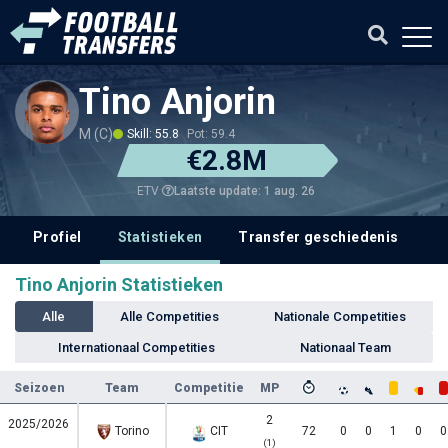
Tino Anjorin
M (C)
Skill: 55.8
Pot: 59.4
€2.8M
Laatste update: 1 aug. 26
ETV
Profiel
Statistieken
Transfer geschiedenis
T
Tino Anjorin Statistieken
Alle
Alle Competities
Nationale Competities
Internationaal Competities
Nationaal Team
Seizoen
Team
Competitie
MP
2
2025/2026
Torino
CIT
72
0
0
1
0
0
(1)