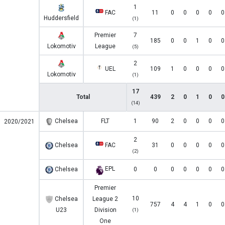
1
FAC
11
0
0
0
0
0
Huddersfield
(1)
Premier
7
185
0
0
1
0
0
Lokomotiv
League
(5)
2
UEL
109
1
0
0
0
0
Lokomotiv
(1)
17
Total
439
2
0
1
0
0
(14)
Chelsea
FLT
1
90
2
0
0
0
0
2020/2021
2
Chelsea
FAC
31
0
0
0
0
0
(2)
EPL
Chelsea
0
0
0
0
0
0
0
Premier
10
Chelsea
League 2
757
4
4
1
0
0
U23
Division
(1)
One