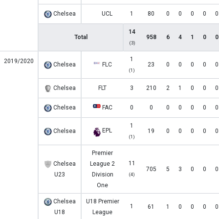
Chelsea
UCL
1
80
0
0
0
0
0
14
Total
958
6
4
1
0
0
(3)
1
2019/2020
Chelsea
FLC
23
0
0
0
0
0
(1)
Chelsea
FLT
3
210
2
1
0
0
0
Chelsea
FAC
0
0
0
0
0
0
0
1
EPL
Chelsea
19
0
0
0
0
0
(1)
Premier
11
Chelsea
League 2
705
5
3
0
0
0
U23
Division
(4)
One
Chelsea
U18 Premier
1
61
1
0
0
0
0
U18
League