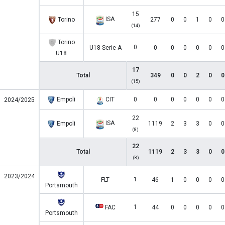
15
ISA
Torino
277
0
0
1
0
0
(14)
Torino
0
U18 Serie A
0
0
0
0
0
0
U18
17
Total
349
0
0
2
0
0
(15)
Empoli
CIT
0
0
0
0
0
0
0
2024/2025
22
ISA
Empoli
1119
2
3
3
0
0
(8)
22
Total
1119
2
3
3
0
0
(8)
2023/2024
1
FLT
46
1
0
0
0
0
Portsmouth
1
FAC
44
0
0
0
0
0
Portsmouth