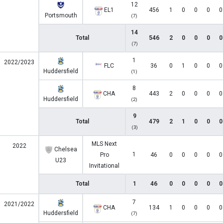
12
EL1
456
1
0
0
0
0
Portsmouth
(7)
14
Total
546
2
0
0
0
0
(7)
1
2022/2023
FLC
36
0
1
0
0
0
Huddersfield
(1)
8
CHA
443
2
0
0
0
0
Huddersfield
(2)
9
Total
479
2
1
0
0
0
(3)
MLS Next
2022
Chelsea
1
Pro
46
0
0
0
0
0
U23
Invitational
Total
1
46
0
0
0
0
0
7
2021/2022
CHA
134
1
0
0
0
0
Huddersfield
(7)