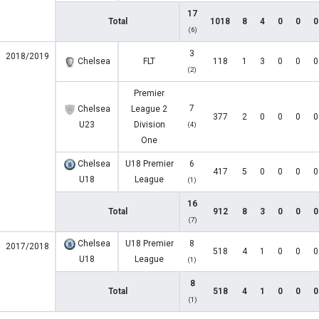
17
Total
1018
8
4
0
0
0
(6)
3
2018/2019
Chelsea
FLT
118
1
3
0
0
0
(2)
Premier
7
Chelsea
League 2
377
2
0
0
0
0
U23
Division
(4)
One
Chelsea
U18 Premier
6
417
5
0
0
0
0
U18
League
(1)
16
Total
912
8
3
0
0
0
(7)
Chelsea
U18 Premier
8
2017/2018
518
4
1
0
0
0
U18
League
(1)
8
Total
518
4
1
0
0
0
(1)